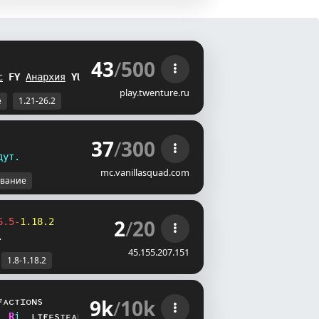
43
/
500
 
с
Z
R
Анархия
SF
play.twenture.ru
е
1.21-26.2
37
/
300
д
у
т
.
mc.vanillasquad.com
вание
2
/
20
6.5-
1.18.2
.
45.155.207.151
1.8-1.18.2
9k
/
10k
ғᴀᴄᴛɪᴏɴs
]
_
i
ʟɪғᴇsᴛᴇᴀʟ