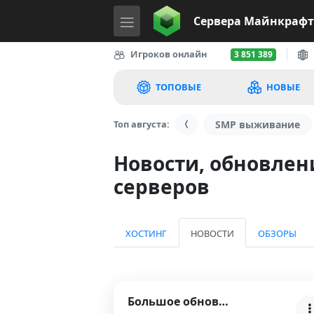
Сервера
Майнкрафт
Игроков онлайн
3 851 389
ТОПОВЫЕ
НОВЫЕ
Топ августа:
SMP выживание
Новости, обновле
серверов
ХОСТИНГ
НОВОСТИ
ОБЗОРЫ
Большое обновление на Хайпиксель Build Battle и Sp…