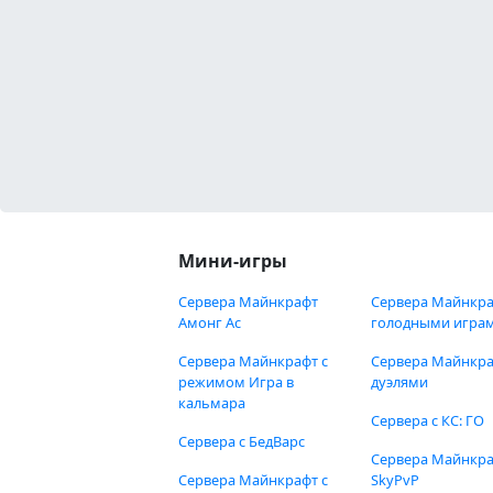
Мини-игры
Сервера Майнкрафт
Сервера Майнкра
Амонг Ас
голодными игра
Сервера Майнкрафт с
Сервера Майнкра
режимом Игра в
дуэлями
кальмара
Сервера с КС: ГО
Сервера с БедВарс
Сервера Майнкр
Сервера Майнкрафт с
SkyPvP