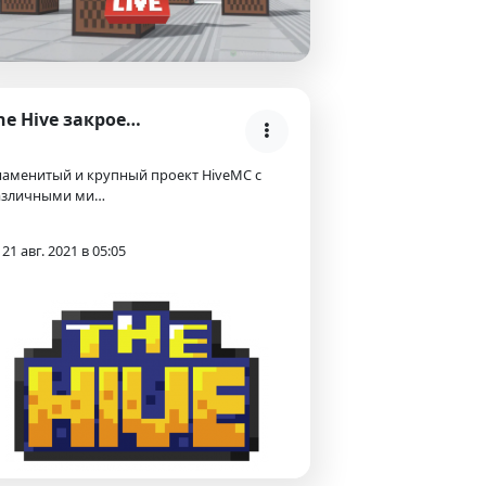
The Hive закроется до конца 2021 года!
наменитый и крупный проект HiveMC с
азличными ми…
21 авг. 2021 в 05:05