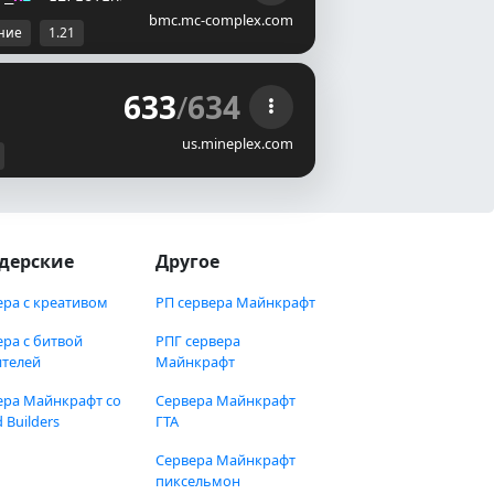
bmc.mc-complex.com
ние
1.21
633
/
634
us.mineplex.com
дерские
Другое
ера с креативом
РП сервера Майнкрафт
ера с битвой
РПГ сервера
ителей
Майнкрафт
ера Майнкрафт со
Сервера Майнкрафт
 Builders
ГТА
Сервера Майнкрафт
пиксельмон