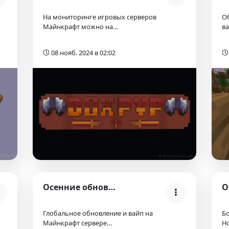
На мониторинге игровых серверов
Об
Майнкрафт можно на…
в
08 нояб. 2024 в 02:02
Осенние обновление на ReallyWorld (2022 год)
Глобальное обновление и вайп на
Б
Майнкрафт сервере…
Ho