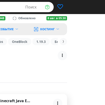
Поиск
Обновлено
948
8 авг. в 05:30
СОБЫТИЕ
ХОСТИНГ
os
OneBlock
1.19.3
БедВарс
1.16
1.8.2
Minecraft Java Edition 1.21.3 — исправление ошибок