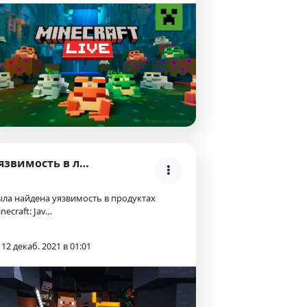
Уязвимость в лаунчере и серверах Майнкрафт (Log4j)
ла найдена уязвимость в продуктах
necraft: Jav…
12 декаб. 2021 в 01:01