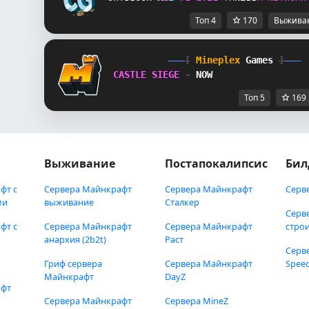
Топ 4
170
Выжива
[
Mineplex
Games
]
CASTLE SIEGE 
- 
NOW
Топ 5
169
Выживание
Постапокалипсис
Бил
фт с
Сервера Майнкрафт
Сервера Майнкрафт
Серв
ми
выживание
Сталкер
Серв
фт с
Сервера Майнкрафт
Сервера Майнкрафт
стро
анархия (2b2t)
Раст
Серв
Гриф сервера
Сервера Майнкрафт
Speed
Майнкрафт
DayZ
афт
Сервера Майнкрафт
Сервера MineZ