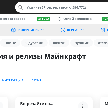
Всего серверов
Онлайн серверов
384 772
12 
РЕЖИМ ИГРЫ
ВЕРСИЯ
Новые
С дуэлями
BoxPvP
Лучшие
Atern
ния и релизы Майнкрафт
ИНСТРУКЦИИ
АРХИВ
Встречайте новый игровой режим — BoxPVP