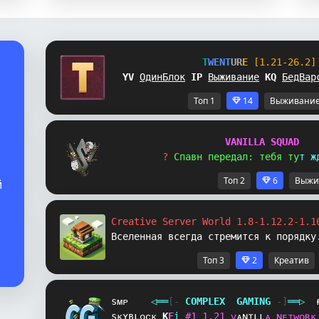
T
W
E
N
T
U
R
E
[1.21-26.2]
^S
ОдинБлок
_
T
Выживание
X
L
БедВар
Топ 1
14
Выживани
V
A
N
I
L
L
A
S
Q
U
A
D
? 
С
п
а
в
н
п
е
р
е
д
а
л
:
т
е
б
я
т
у
т
ж
Топ 2
6
Выжи
й
Creative Server World 1.8-1.12.2-1.1
Вселенная всегда стремится к порядку
Топ 3
2
Креатив
sᴍᴘ
◁
═
═
[‐
C
O
M
P
L
E
X
G
A
M
I
N
G
‐]
═
═
▷
sᴋʏʙʟᴏᴄᴋ
]
G
i
#
1
1
.
2
1
ᴠ
ᴀ
ɴ
ɪ
ʟ
ʟ
ᴀ
ɴ
ᴇ
ᴛ
ᴡ
ᴏ
ʀ
ᴋ