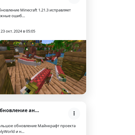
новление Minecraft 1.21.3 исправляет
ажные ошиб…
23 окт. 2024 в 05:05
Обновление анархии на HolyWorld — сезон 13
ольшое обновление Майнкрафт проекта
lyWorld и н…