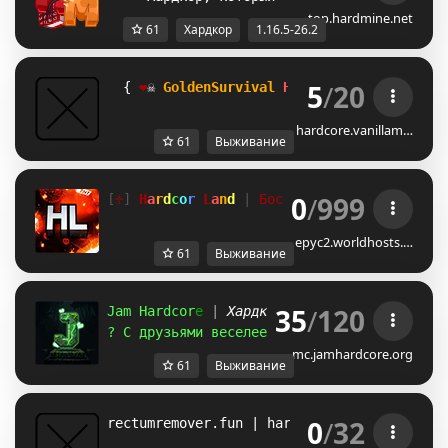
top.hardmine.net
61
Хардкор
1.16.5-26.2
5
/
20
  { 
❤
☠ 
GoldenSurvival
Hardcore
SMP
❤
☠ 
hardcore.vanillam…
61
Выживание
0
/
999
[
♱
] 
H
a
r
d
c
o
r 
L
a
n
d 
| 
Боссы 
| Кланы |  
 PvP 
|
epyc2.worldhosts.…
61
Выживание
35
/
120
J
a
m
H
a
r
d
c
o
r
e
| 
Хардкор выживание
? С друзьями веселее, 
пока никто не умер..
mc.jamhardcore.org
61
Выживание
0
/
32
rectumremover.fun | hardcore anarchy pvp