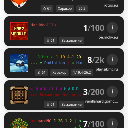
iotus.eu
61
Хардкор
26.2
1
/
100
HardVanilla
pe.mchv.eu
61
Выживание
8
/
2k
   Siberia 
1.19.4
←
1.20.1
→
26.2 
[
Trails 
& 
Ta
--- 
☢ 
Radiation 
| 
⚔ 
Hardcore 
| 
☠ 
Assaults 
play.sibmc.ru
61
Хардкор
1.19.4-26.2
3
/
200
✠ ＶＡＮＩＬＬＡ
ＨＡＲＤ ✠ 
t.me/minecraft_van
≻≻≻ Выживание без правил!
vanillahard.gomc.…
61
Выживание
7
/
100
O
r
c
h
a
r
d
M
C
?
26.1.2
|
orchardmc.net/discord
✦
S
M
P
&
S
k
y
b
l
o
c
k
✦