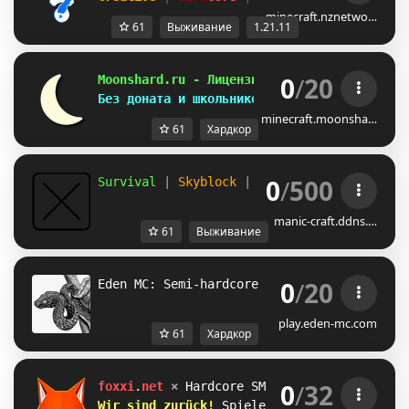
minecraft.nznetwo…
61
Выживание
1.21.11
0
/
20
Moonshard.ru
 - Лицензионный сервер для взр
Без доната и школьников.
minecraft.moonsha…
61
Хардкор
0
/
500
Survival 
| 
Skyblock 
| 
Hardcore 
| 
Plots
manic-craft.ddns.…
61
Выживание
0
/
20
Eden MC: Semi-hardcore SMP
play.eden-mc.com
61
Хардкор
0
/
32
foxxi
.
net 
× 
Hardcore SMP 
[
26
.
2
]
Wir sind zurück! 
Spiele mit uns Hardcore S