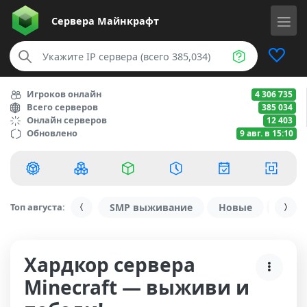
Сервера
Майнкрафт
Игроков онлайн
4 306 735
Всего серверов
385 034
Онлайн серверов
12 403
Обновлено
9 авг. в 15:10
Топ августа:
SMP выживание
Новые
С ду
Хардкор сервера
Minecraft — выживи и