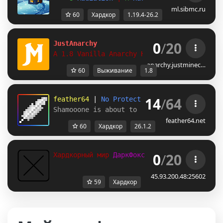
ml.sibmc.ru
60
Хардкор
1.19.4-26.2
0
/
20
JustAnarchy
A 1.8 Vanilla Anarchy Hardcore server
anarchy.justminec…
60
Выживание
1.8
14
/
64
feather64 
| 
No Protection SMP 
| 
26.1.2 
Shamooone is about to sniff so hard.
feather64.net
60
Хардкор
26.1.2
0
/
20
Хардкорный мир 
ДаркФокса
45.93.200.48:25602
59
Хардкор