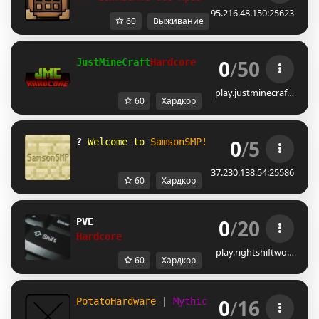
95.216.48.150:25623
60
Выживание
0
/
50
J
u
s
t
M
i
n
e
C
r
a
f
t
H
a
r
d
c
o
r
e
G
o
o
d
l
u
c
k
.
play.justminecraf…
60
Хардкор
0
/
5
?
 Welcome to 
SamsonSMP! 
Get ready to 
level
37.230.138.54:25586
60
Хардкор
0
/
20
PVE
Hardcore
play.rightshiftwo…
60
Хардкор
0
/
16
PotatoHardware 
| 
Mythic Boss Realm 首領領域