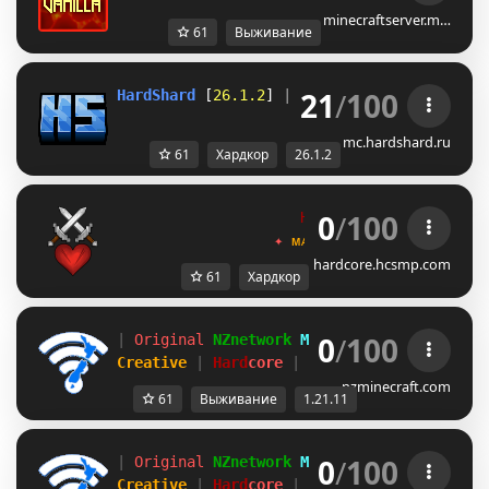
minecraftserver.m…
61
Выживание
21
/
100
HardShard 
[
26.1.2
]
 | https://hardshard.ru
Ч
mc.hardshard.ru
61
Хардкор
26.1.2
0
/
100
H
a
r
d
c
o
r
e
S
M
P
✦
ᴍᴀᴘ 6 [ᴀᴜɢ 29ᴛʜ]
✦
hardcore.hcsmp.com
61
Хардкор
0
/
100
| 
Original 
NZnetwork 
Minecraft 
| 
1
.
2
1
.
1
1 
|
Creative 
| 
Hard
core 
| 
Survival 
1.21.11
nzminecraft.com
61
Выживание
1.21.11
0
/
100
| 
Original 
NZnetwork 
Minecraft 
| 
1
.
2
1
.
1
1 
|
Creative 
| 
Hard
core 
| 
Survival 
1.21.11