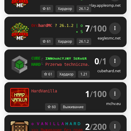
play.applesmp.net
61
Хардкор
26.1.2
7
/
100
O
r
c
h
a
r
d
M
C
?
26.1.2
|
orchardmc.net/discord
✦
S
M
P
&
S
k
y
b
l
o
c
k
✦
eaglesmc.net
61
Хардкор
26.1.2
0
/
1
CUBE
┌ 
ɪɴɴᴏᴡᴀᴄʏᴊɴʏ ꜱᴇʀᴡᴇʀ 
[
1.21
]
HARD
└ 
Przerwa techniczna. Wracamy wkrótce!
cubehard.net
61
Хардкор
1.21
1
/
100
HardVanilla
mchv.eu
60
Выживание
2
/
200
✠ ＶＡＮＩＬＬＡ
ＨＡＲＤ ✠ 
t.me/minecraft_van
≻≻≻ Выживание без правил!