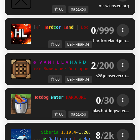
mc.wkins.eu.org
60
Хардкор
0
/
999
[
♱
] 
H
a
r
d
c
o
r 
L
a
n
d 
| 
Боссы 
| Кланы |  
 PvP 
|
hardcoreland.join…
60
Выживание
2
/
200
✠ ＶＡＮＩＬＬＡ
ＨＡＲＤ ✠ 
t.me/minecraft_van
≻≻≻ Выживание без правил!
s28.joinserver.ru…
60
Выживание
0
/
30
Hotdog 
Water 
HARDCORE
play.hotdogwater.…
60
Хардкор
8
/
2k
   Siberia 
1.19.4
←
1.20.1
→
26.2 
[
Trails 
& 
Ta
--- 
☢ 
Radiation 
| 
⚔ 
Hardcore 
| 
☠ 
Assaults 