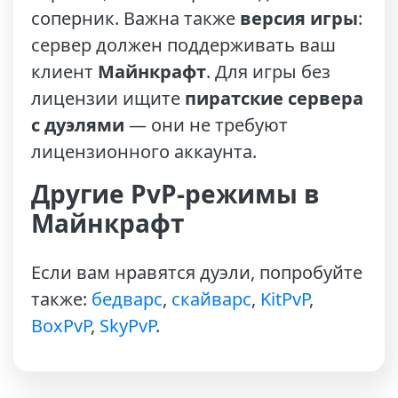
соперник. Важна также
версия игры
:
сервер должен поддерживать ваш
клиент
Майнкрафт
. Для игры без
лицензии ищите
пиратские сервера
с дуэлями
— они не требуют
лицензионного аккаунта.
Другие PvP-режимы в
Майнкрафт
Если вам нравятся дуэли, попробуйте
также:
бедварс
,
скайварс
,
KitPvP
,
BoxPvP
,
SkyPvP
.