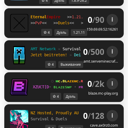
4
Дуэль
1.8.9-26.2
0
/
90
Eternal
Empire   
>>
1.21.11
>>
PvP
<<   >>
Duels
<<   >>
Training
<<
159.69.69.52:16261
4
Дуэль
1.21.11
0
/
500
AMT Network 
» 
Survival 
• 
Duels 
• 
Pit 
• 
Par
Jetzt beitreten! 
» 
Dein Netzwerk, Deine Mo
amt.serveminecraf…
4
Выживание
0
/
2k
        ○ 
ᴍ
ᴄ
.
ʙ
ʟ
ᴀ
ᴢ
ᴇ
ᴍ
ᴄ
.
ʀ
ᴏ 
○
RULGTUU
• 
ʙ
ʟ
ᴀ
ᴢ
ᴇ
ѕ
ᴍ
ᴘ 
• 
ᴘ
ʀ
ᴀ
ᴄ
ᴛ
ɪ
ᴄ
ᴇ 
• 
ᴅ
ᴜ
ᴇ
ʟ
ѕ 
• 
H
M
blaze.mc-play.org
4
Дуэль
0
/
128
N
Z
H
o
s
t
e
d
,
P
r
o
u
d
l
y
A
U
O
w
n
e
d
.
Survival & Duels
cave.ax0rz0.com