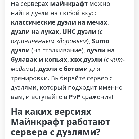
На серверах
Майнкрафт
можно
найти дуэли на любой вкус:
классические дуэли на мечах
,
дуэли на луках
,
UHC дуэли
(
с
ограниченным здоровьем
),
Sumo
дуэли
(на сталкивание),
дуэли на
булавах и копьях
,
хвх дуэли
(
с чит-
модами
),
дуэли с ботами
для
тренировки. Выбирайте сервер с
дуэлями, который подходит именно
вам, и вступайте в
PvP
сражения!
На каких версиях
Майнкрафт работают
сервера с дуэлями?