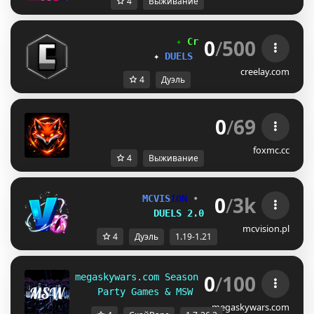
4
Выживание
0
/
500
✦
C
r
e
e
l
a
y
N
e
t
w
o
r
k
✦
✦
DUELS
|
SMP
|
BUILDING 
✦
creelay.com
4
Дуэль
0
/
69
F
o
x
M
C
Survival
foxmc.cc
4
Выживание
0
/
3k
MCVIS
ION 
• 
[1.19 - 1.21]
DUELS 2.0 
| 
x.04.2026
mcvision.pl
4
Дуэль
1.19-1.21
0
/
100
megaskywars.com Season 4.0  
  1.7-26.2
Party Games & MSW duels       
Native 1
megaskywars.com