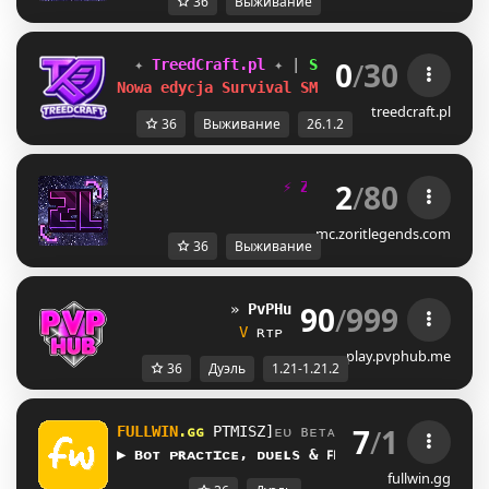
36
Выживание
0
/
30
✦ 
TreedCraft.pl 
✦ 
| 
SMP 
| 
Duels 
| 
BedWar
Nowa edycja Survival SMP 26.1.2!
treedcraft.pl
36
Выживание
26.1.2
2
/
80
⚡
Z
O
R
I
T
N
E
T
W
O
R
K
⚡
mc.zoritlegends.com
36
Выживание
90
/
999
» 
PvPHub
[
1.21.2-1.21.X
] 
«   
M
 ʀᴛᴘ 
?
 ᴅᴜᴇʟs 
?
 ᴇᴠᴇɴᴛs 
Y
play.pvphub.me
36
Дуэль
1.21-1.21.2
7
/
1
FULLWIN
.ɢɢ 
LDVAU]]
ᴇᴜ ʙᴇᴛᴀ
▶ ʙᴏᴛ ᴘʀᴀᴄᴛɪᴄᴇ, ᴅᴜᴇʟѕ & ꜰꜰᴀ
fullwin.gg