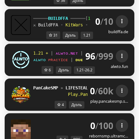
36
Дуэль
0
/
10
━━━━━━
BUILDFFA 
━━━━━━
[
1.21+
]
⚔ BuildFFA 
• 
KitWars 
• 
Duels 
• 
Events 
» 
Je
buildffa.de
31
Дуэль
1.21
96
/
999
1.21 +
 | 
ᴀʟᴡᴛᴏ.ɴᴇᴛ
 | 
26.2 UPDATE
SPEARS
ᴀʟᴡᴛᴏ
 ᴘʀᴀᴄᴛɪᴄᴇ
 | 
ᴅᴜᴇʟs
✦
ғғᴀ
✦
ᴘᴀʀᴛʏ
✦
ᴇᴠᴇɴᴛs
alwto.fun
6
Дуэль
1.21-26.2
0
/
60k
PanCakeSMP
» 
LIFESTEAL
+
PRACTICE
/
DUELS
              Play.PanCakeSmp.store
play.pancakesmp.s…
4
Дуэль
0
/
100
→ 
REBORN SMP 
←
rebornsmp.ultramc…