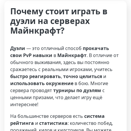
Почему стоит играть в
дуэли на серверах
Майнкрафт?
Дуэли
— это отличный способ
прокачать
свои PvP навыки
в
Майнкрафт
. В отличие от
обычного выживания, здесь вы постоянно
сражаетесь с реальными игроками, учитесь
быстро реагировать
,
точно целиться
и
использовать окружение
в бою. Многие
сервера проводят
турниры по дуэлям
с
ценными призами, что делает игру ещё
интереснее!
На большинстве серверов есть
система
рейтинга
и
статистика
: количество побед,
поражений, килов и килстриков. Вы можете