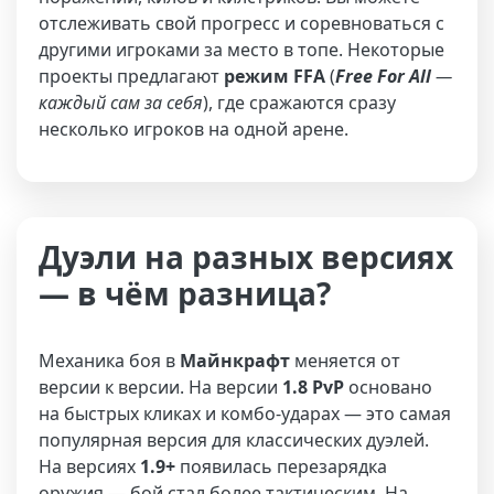
отслеживать свой прогресс и соревноваться с
другими игроками за место в топе. Некоторые
проекты предлагают
режим FFA
(
Free For All
—
каждый сам за себя
), где сражаются сразу
несколько игроков на одной арене.
Дуэли на разных версиях
— в чём разница?
Механика боя в
Майнкрафт
меняется от
версии к версии. На версии
1.8
PvP
основано
на быстрых кликах и комбо-ударах — это самая
популярная версия для классических дуэлей.
На версиях
1.9+
появилась перезарядка
оружия — бой стал более тактическим. На