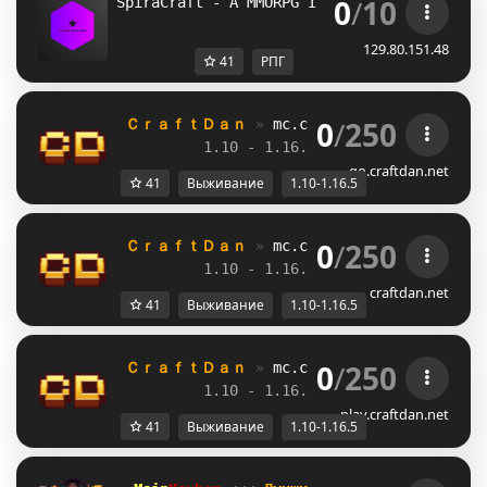
0
/
10
SpiraCraft - A MMORPG In Development
129.80.151.48
41
РПГ
0
/
250
ＣｒａｆｔＤａｎ 
» 
mc.craftdan.net
//  
Выж
1.10 - 1.16.5         
//     
RPG
go.craftdan.net
41
Выживание
1.10-1.16.5
0
/
250
ＣｒａｆｔＤａｎ 
» 
mc.craftdan.net
//  
Выж
1.10 - 1.16.5         
//     
RPG
craftdan.net
41
Выживание
1.10-1.16.5
0
/
250
ＣｒａｆｔＤａｎ 
» 
mc.craftdan.net
//  
Выж
1.10 - 1.16.5         
//     
RPG
play.craftdan.net
41
Выживание
1.10-1.16.5