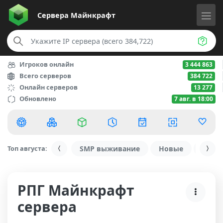
Сервера
Майнкрафт
Игроков онлайн
3 444 863
Всего серверов
384 722
Онлайн серверов
13 277
Обновлено
7 авг. в 18:00
Топ августа:
SMP выживание
Новые
С ду
РПГ Майнкрафт
сервера