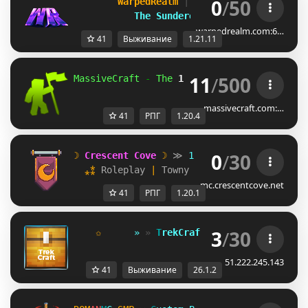
0
/
50
WarpedRealm 
| 
1.21.11 
| 
Survival R
The Sundered Isles release!
warpedrealm.com:6…
41
Выживание
1.21.11
11
/
500
MassiveCraft 
- 
The 
1.20.4 
Factions RPG 
massivecraft.com:…
41
РПГ
1.20.4
0
/
30
☽
 Crescent Cove 
☽
 ≫
 1.20.1
  ⁎⁑ 
Roleplay 
| 
Towny 
| 
MCMMO 
⁑⁎
mc.crescentcove.net
41
РПГ
1.20.1
3
/
30
✩      
» 
» 
T
r
e
k
C
r
a
f
t
 « 
«      
✩
»
»
[
2
6
.
1
51.222.245.143
41
Выживание
26.1.2