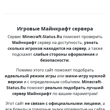
Игровые Майнкрафт сервера
Сервис
Minecraft-Status.Ru
поможет проверить
Майнкрафт
сервер на доступность,
узнать
сколько игроков находится на сервер
, а также
подскажет
слабые стороны оформления
и
безопасности
.
Помимо этого сайт поможет подобрать
идеальный режим игры
или
мини-игру нужной
версии
и с определенным событием.
Minecraft-
Status.Ru
поможет
реально подобрать лучший
сервер Майнкрафт
по вашим параметрам!
Этот сайт
не связан с официальными лицами
, а
все бренды и товарные знаки упомянутые на сайте