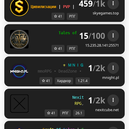
459
/
1k
SKYE GAMES           
Цивилизации 
| 
PVP 
| 
RPG 
| 
ИВЕНТЫ 
| 
Королев
skyegames.top
41
РПГ
15
/
100
            Tales of Virarith
           Th
15.235.28.141:25571
41
РПГ
1
/
2k
⚜
Ｍ
Ｎ
Ｉ
Ｇ
Ｈ
Ｔ
．
Ｐ
Ｌ
⚜
mmoRPG
•
DeadZone
•
Surv
•
H
a
r
d
C
o
r
e
+
mnight.pl
41
Хардкор
1.21.4
1
/
2k
NexitCube.net 
[
26.1+
]
RPG
, 
Housing
, 
Jobs
nexitcube.net
41
РПГ
26.1