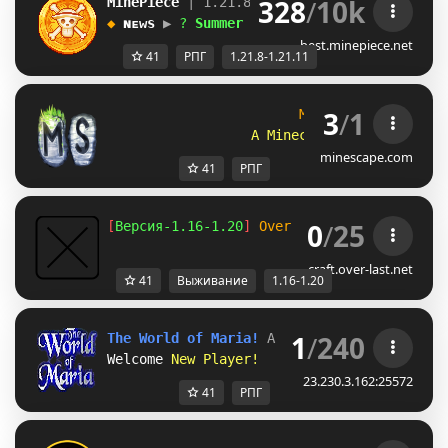
328
/
10k
MinePiece
| 1.21.8 - 1.21.11              
◆ 
ɴᴇᴡs
▶ 
?
S
u
m
m
e
r
U
p
d
a
t
e
?
.ɢɢ/ᴍɪɴᴇ
best.minepiece.net
41
РПГ
1.21.8-1.21.11
3
/
1
MineScape
A Minecraft MMORPG
minescape.com
41
РПГ
0
/
25
[
Версия-1.16-1.20
] 
Over-Last.net
- Выживан
craft.over-last.net
41
Выживание
1.16-1.20
1
/
240
The World of Maria! 
A Fantasy RPG Server
Welcome 
New Player!
23.230.3.162:25572
41
РПГ