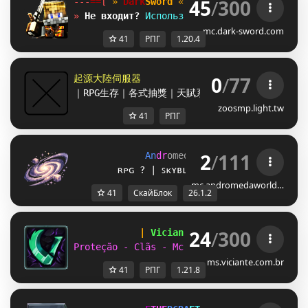
45
/
300
---
==
[ 
» 
Dark
Sword 
« 
]
==
--- 
[
1.20.4
] 
MMO-R
» 
Не входит? 
Используй IP: 
ru.dark-sword.c
mc.dark-sword.com
41
РПГ
1.20.4
0
/
77
起源大陸伺服器
｜RPG生存｜各式抽獎｜天賦系統｜特殊附魔｜種族起
zoosmp.light.tw
41
РПГ
2
/
111
A
n
d
r
o
m
e
d
a
W
o
r
l
d
→ 
26.1.2 
ʀᴘɢ 
? 
| ꜱᴋʏʙʟᴏᴄᴋ 
⛏ 
| ᴘɪʟʟᴀʀ ᴡᴀʀꜱ 
?
mc.andromedaworld…
41
СкайБлок
26.1.2
24
/
300
| 
Viciante 
[1.21.8+] 
|
Proteção - Clãs - McMMO - Eventos e muitos
ms.viciante.com.br
41
РПГ
1.21.8