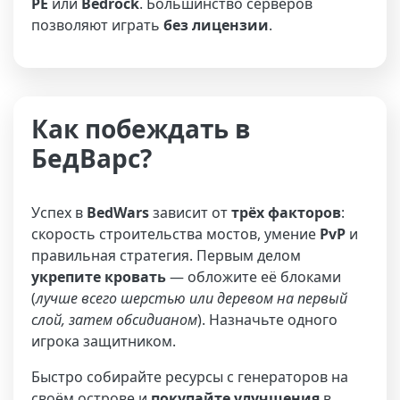
PE
или
Bedrock
. Большинство серверов
позволяют играть
без лицензии
.
Как побеждать в
БедВарс?
Успех в
BedWars
зависит от
трёх факторов
:
скорость строительства мостов, умение
PvP
и
правильная стратегия. Первым делом
укрепите кровать
— обложите её блоками
(
лучше всего шерстью или деревом на первый
слой, затем обсидианом
). Назначьте одного
игрока защитником.
Быстро собирайте ресурсы с генераторов на
своём острове и
покупайте улучшения
в