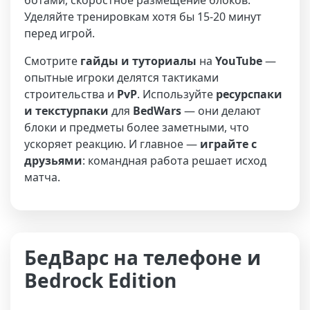
ботами, скоростное размещение блоков.
Уделяйте тренировкам хотя бы 15-20 минут
перед игрой.
Смотрите
гайды и туториалы
на
YouTube
—
опытные игроки делятся тактиками
строительства и
PvP
. Используйте
ресурспаки
и текстурпаки
для
BedWars
— они делают
блоки и предметы более заметными, что
ускоряет реакцию. И главное —
играйте с
друзьями
: командная работа решает исход
матча.
БедВарс на телефоне и
Bedrock Edition