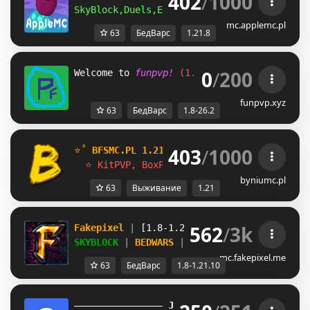
402
/
1000
SkyBlock,Duels,Ekonomia,OneBlock,BoxPVP,Re
mc.applemc.pl
63
БедВарс
1.21.8
0
/
200
Welcome to 
funpvp! 
(1.8-26.2) 
Bedwars, pra
funpvp.xyz
63
БедВарс
1.8-26.2
403
/
1000
⭐˚ 
BFSMC.PL 1.21.x 
- 
OneBlock,SkyBlock,Sur
  ⭐ KitPVP, BoxPVP, Ekonomia, BedWars, Rea
byniumc.pl
63
Выживание
1.21
562
/
3k
Fakepixel 
| 
[1.8-1.21.10] 
| 
Play 
& 
compete
SKYBLOCK 
| 
BEDWARS 
| 
BUILDFFA 
+ MORE
mc.fakepixel.me
63
БедВарс
1.8-1.21.10
JUST
MC
(1.16 
– 
1.21.11) 