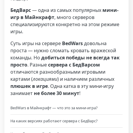
БедВарс
— одна из самых популярных
мини-
игр в Майнкрафт
, много серверов
специализируются конкретно на этом режиме
игры.
Суть игры на сервере
BedWars
довольна
проста — нужно сломать кровать вражеской
команды. Но
добиться победы не всегда так
просто
. Разные
сервера с БедВарсом
отличаются разнообразными игровыми
картами (
локациями
) и наличием различных
плюшек в игре
. Одна катка в эту мини-игру
занимает
не более 30 минут
!
BedWars в Майнкрафт — что это за мини-игра?
На каких версиях работают сервера с БедВарс?