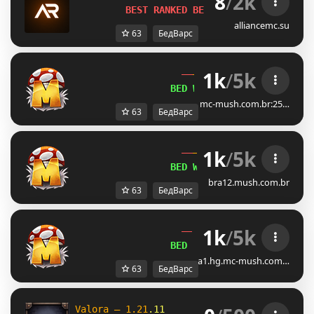
8
/
2k
BEST RANKED BEDWARS SERVER!
alliancemc.su
63
БедВарс
1k
/
5k
MUSH 
BED WARS 
ATUALIZADO!
mc-mush.com.br:25…
63
БедВарс
1k
/
5k
MUSH 
BED WARS 
ATUALIZADO!
bra12.mush.com.br
63
БедВарс
1k
/
5k
MUSH 
BED WARS 
ATUALIZADO!
a1.hg.mc-mush.com…
63
БедВарс
V
a
l
o
r
a
–
1
.
2
1
.
1
1