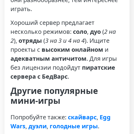
играть.
Хороший сервер предлагает
несколько режимов:
соло
,
дуо
(
2 на
2
),
отряды
(
3 на 3 и 4 на 4
). Ищите
проекты с
высоким онлайном
и
адекватным античитом
. Для игры
без лицензии подойдут
пиратские
сервера с БедВарс
.
Другие популярные
мини-игры
Попробуйте также:
скайварс
,
Egg
Wars
,
дуэли
,
голодные игры
.