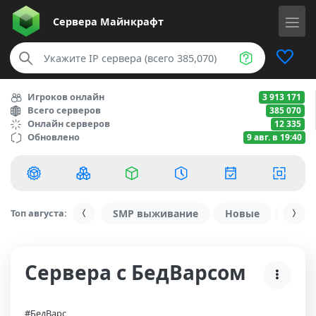
Сервера
Майнкрафт
Игроков онлайн
3 913 171
Всего серверов
385 070
Онлайн серверов
12 335
Обновлено
9 авг. в 19:40
Топ августа:
SMP выживание
Новые
С ду
Сервера с БедВарсом
#БедВарс