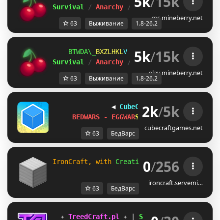
5k
/
15k
Survival 
/ 
Anarchy 
/ 
BedWars 
/ 
SkyWars 
/ 
K
mc.mineberry.net
63
Выживание
1.8-26.2
5k
/
15k
PMVYZY\
FI[ZQJZ
M
ＭＩＮＥ
ＢＥＲＲＹ 
⋆ 
1.8
Survival 
/ 
Anarchy 
/ 
BedWars 
/ 
SkyWars 
/ 
K
play.mineberry.net
63
Выживание
1.8-26.2
2k
/
5k
◀
CubeCraft Games
 [EU]
▶
B
E
D
W
A
R
S
-
E
G
G
W
A
R
S
-
L
U
C
K
Y
P
I
L
L
A
R
S
cubecraftgames.net
63
БедВарс
0
/
256
IronCraft, with 
Creative
, 
Bedwars
, 
Minigam
ironcraft.servemi…
63
БедВарс
✦ 
TreedCraft.pl 
✦ 
| 
SMP 
| 
Duels 
| 
BedWar