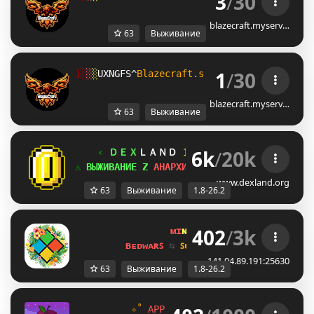
3
/
30
blazecraft.myserv…
63
Выживание
1
/
30
^
░
░
░
GDFLUZ\
Blazecraft.si 
potrebuje 
heroje,
blazecraft.myserv…
63
Выживание
6k
/
20k
‹ 
ＤＥＸ
ＬＡＮＤ 
1.8
-
26.2 
✯✯✯✯✯ 
›
⚠ 
ВЫЖИВАНИЕ 
T
 АНАРХИЯ 
U
 BEDWARS 
B
 SKYWARS 
www.dexland.org
63
Выживание
1.8-26.2
402
/
3k
ᴍɪ
ɴᴇ
ʟᴀ
ɴᴅ 
ɴᴇᴛᴡᴏʀᴋ 
☀ 
1.8 - 
ʙᴇᴅᴡᴀʀꜱ 
⇆ 
ꜱᴜʀᴠɪᴠᴀʟ ꜱᴍᴘ 
⇆ 
ꜱᴋʏʙʟᴏᴄᴋ 
141.94.89.191:25630
63
Выживание
1.8-26.2
      ✧˚ 
APPLEMC.PL 
- 
Gramy na 1.21.8 