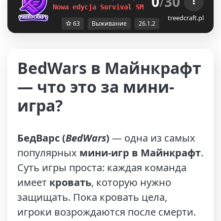
0
/
30
Nowa edycja Survival SMP 26.1.2!
treedcraft.pl
63
Выживание
26.1.2
BedWars в Майнкрафт
— что это за мини-
игра?
БедВарс (
BedWars
)
— одна из самых
популярных
мини-игр в Майнкрафт
.
Суть игры проста: каждая команда
имеет
кровать
, которую нужно
защищать. Пока кровать цела,
игроки возрождаются после смерти.