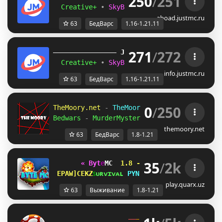
250
/
251
Creative+ 
• 
SkyBlockTech 
• 
LuckyWars 
• 
B
aboad.justmc.ru
63
БедВарс
1.16-1.21.11
271
/
272
JUST
MC
(1.16 
– 
1.21.11) 
Creative+ 
• 
SkyBlockTech 
• 
LuckyWars 
• 
B
info.justmc.ru
63
БедВарс
1.16-1.21.11
0
/
250
TheMoory.net 
-
 TheMoory Network 
- 
[
1.8-1.2
Bedwars 
-
 MurderMystery 
- 
Skywars 
» 
And Mo
themoory.net
63
БедВарс
1.8-1.21
35
/
2k
« B
y
t
e
MC 
1.8 - 1.21 
✭
✭
✭
✭
✭  
»   
QSFCRXKTI
ꜱ
ᴜ
ʀ
ᴠ
ɪ
ᴠ
ᴀ
ʟ 
PRJ[WPM
ᴀ
ɴ
ᴀ
ʀ
x
ɪ
ʏ
ᴀ 
NJYRLDJ
play.quarx.uz
63
Выживание
1.8-1.21
MUSH 