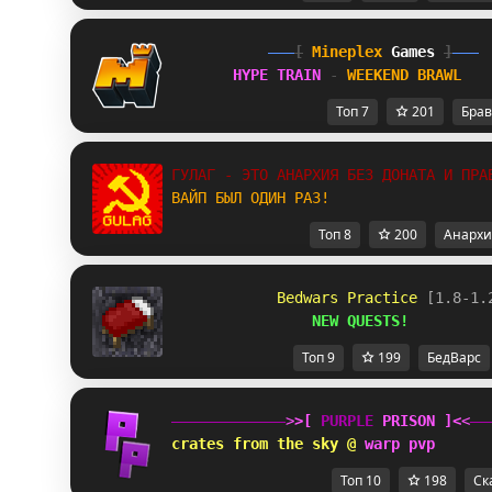
[
Mineplex
Games
]
HYPE TRAIN 
- 
WEEKEND BRAWL
Топ 7
201
Брав
ГУЛАГ - ЭТО АНАРХИЯ БЕЗ ДОНАТА И ПРА
ВАЙП БЫЛ ОДИН РАЗ!
Топ 8
200
Анархи
            Bedwars Practice 
[1.8-1.
                NEW QUESTS!
Топ 9
199
БедВарс
>
>
[
 PURPLE 
PRISON 
]
<
<
crates from the sky @ 
warp pvp
Топ 10
198
Ск