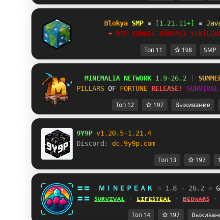
B
l
o
k
y
a
S
M
P
▪
[1.21.11+]
 ▪ 
Jav
+ 
R
T
P
S
A
V
A
Ş
I
D
Ü
N
Y
A
S
I
Y
E
N
İ
L
E
N
Топ 11
198
SMP
MINEMALIA NETWORK
1.9-26.2
 |
SUMME
PILLARS
OF 
FORTUNE
RELEASE!
SURVIVAL
Топ 12
197
Выживание
9Y9P
v1.20.5-1.21.4 
Discord: 
dc.9y9p.com
Топ 13
197
〓〓  
ＭＩＮＥＰＥＡＫ 
¤ 
1.8 - 26.2 
¤ 
J
〓〓 
ꜱᴜʀᴠɪᴠᴀʟ
 ⋆ 
ʟɪғᴇꜱᴛᴇᴀʟ
 ⋆ 
ʙᴇᴅᴡᴀʀꜱ
 ⋆
Топ 14
197
Выживан