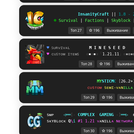
             InsanityCraft 
|| 
1.8 - 
   ☻ 
Survival 
| 
Factions 
| 
Skyblock 
Топ 27
196
Выживание
♥ 
ꜱᴜʀᴠɪᴠᴀʟ        
M
I
N
E
S
E
E
D
  
♥ 
ᴄᴜꜱᴛᴏᴍ ɪᴛᴇᴍꜱ   
▫
▪
▫
▪
▫「
1.21.11
」▫
▪
▫
▪
Топ 28
196
Выживан
M
Y
S
T
I
C
M
C
[
26.2+
ᴄ
ᴜ
s
ᴛ
ᴏ
ᴍ
s
ᴇ
ᴍ
ɪ
-
ᴠ
ᴀ
ɴ
ɪ
ʟ
ʟ
ᴀ
Топ 29
196
Выжива
sᴍᴘ
◁
═
═
[‐
C
O
M
P
L
E
X
G
A
M
I
N
G
‐]
═
═
▷
sᴋʏʙʟᴏᴄᴋ
M
Z
i
#
1
1
.
2
1
ᴠ
ᴀ
ɴ
ɪ
ʟ
ʟ
ᴀ
ɴ
ᴇ
ᴛ
ᴡ
ᴏ
ʀ
ᴋ
Топ 30
196
Выжива