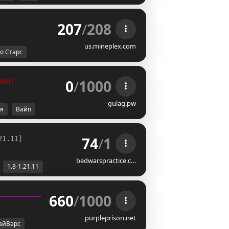
207
/
208
us.mineplex.com
о Старс
0
/
1000
ВИЛ!
gulag.pw
я
Вайп
74
/
1
21.11]
bedwarspractice.c…
1.8-1.21.11
660
/
1000
purpleprison.net
айВарс