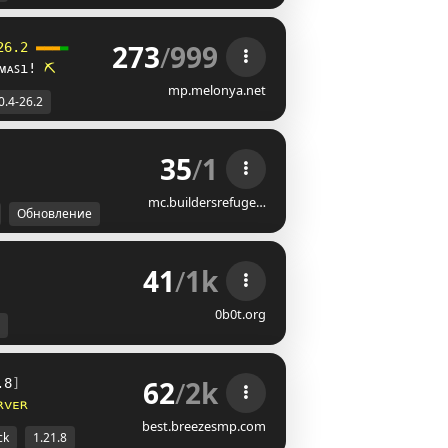
273
/
999
26.2 
▬
▬
▬
▬
ᴍᴀꜱı! 
⛏
mp.melonya.net
0.4-26.2
35
/
1
mc.buildersrefuge…
Обновление
41
/
1k
0b0t.org
62
/
2k
.8
]
ʀᴠᴇʀ
best.breezesmp.com
ck
1.21.8