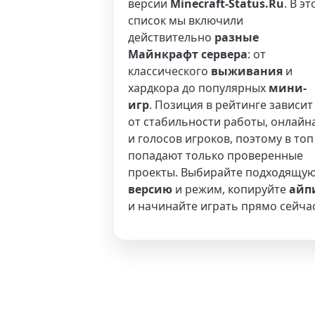
версии
Minecraft-Status.Ru
. В эт
список мы включили
действительно
разные
Майнкрафт сервера
: от
классического
выживания
и
хардкора до популярных
мини-
игр
. Позиция в рейтинге зависит
от стабильности работы, онлайн
и голосов игроков, поэтому в топ
попадают только проверенные
проекты. Выбирайте подходящу
версию
и режим, копируйте
айп
и начинайте играть прямо сейчас