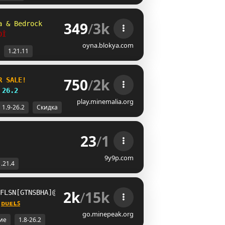
349
/
3k
a & Bedrock
D
İ
oyna.blokya.com
1.21.11
750
/
2k
R SALE!
26.2
play.minemalia.org
1.9-26.2
Скидка
23
/
1
9y9p.com
1.21.4
2k
/
15k
N_GBSM\CYLE]LGDDLUTTJ]TO
 
ᴅᴜᴇʟꜱ
go.minepeak.org
ие
1.8-26.2