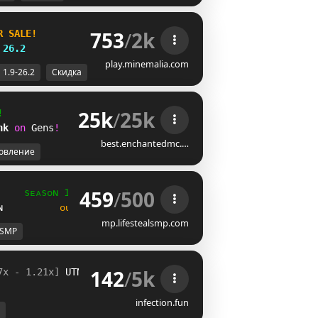
753
/
2k
R SALE!
26.2
play.minemalia.com
1.9-26.2
Скидка
25k
/
25k
!
nk 
on 
Gens
!
best.enchantedmc.…
овление
459
/
500
ѕᴇᴀѕᴏɴ 11
ɴ          
ᴏᴜᴛ ɴᴏᴡ
mp.lifestealsmp.com
SMP
142
/
5k
7x - 1.21x] 
W@I
T
I
E
N
D
A 
» 
¡Descuentos en 
tie
infection.fun