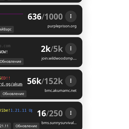
636
/
1000
purpleprison.org
айВарс
2k
/
5k
p.com
NOW!
join.wildwoodsmp.…
Обновление
56k
/
152k
S
E
D
!
!
rd.gg/akumamc
bmc.akumamc.net
Обновление
16
/
250
Vibe!
1.21.11 Update
- 
Copper Golems, Spears & More! 
❤
bms.sunnysurvival…
.21.11
Обновление