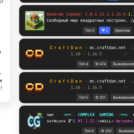
от
Креатив Сервер! 1.8-1.12.2-1.16.5-
1.
Свободный мир квадратных построек. /
Топ 3
2
Креатив
ＣｒａｆｔＤａｎ 
» 
mc.craftdan.net
/
а
1.10 - 1.16.5         
//  
Топ 4
474
Выживани
ю
и
ＣｒａｆｔＤａｎ 
» 
mc.craftdan.net
/
!
1.10 - 1.16.5         
//  
Топ 5
351
Выживани
sᴍᴘ
◁
═
═
[‐
C
O
M
P
L
E
X
G
A
M
I
N
G
‐]
═
═
▷
sᴋʏʙʟᴏᴄᴋ
[
A
i
#
1
1
.
2
1
ᴠ
ᴀ
ɴ
ɪ
ʟ
ʟ
ᴀ
ɴ
ᴇ
ᴛ
ᴡ
ᴏ
ʀ
ᴋ
Топ 6
202
Выжива