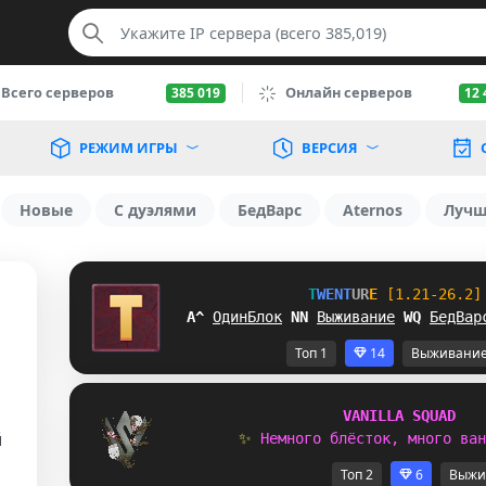
Всего серверов
Онлайн серверов
385 019
12 
РЕЖИМ ИГРЫ
ВЕРСИЯ
Новые
С дуэлями
БедВарс
Aternos
Луч
T
W
E
N
T
U
R
E
[1.21-26.2]
BF
ОдинБлок
_
Z
Выживание
O
\
БедВар
Топ 1
14
Выживани
V
A
N
I
L
L
A
S
Q
U
A
D
й
✨ 
Н
е
м
н
о
г
о
б
л
ё
с
т
о
к
,
м
н
о
г
о
в
а
н
Топ 2
6
Выжи