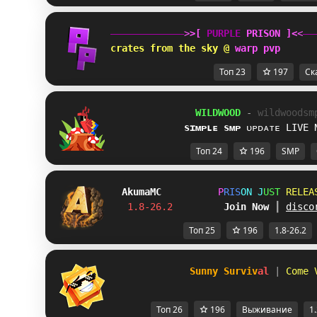
>
>
[
 PURPLE 
PRISON 
]
<
<
crates from the sky @ 
warp pvp
Топ 23
197
Ск
W
I
L
D
W
O
O
D
 - 
wildwoodsm
sɪᴍᴘʟᴇ sᴍᴘ
ᴜᴘᴅᴀᴛᴇ 
LIVE 
Топ 24
196
SMP
Akuma
MC
P
R
I
S
O
N
J
U
S
T
R
E
L
E
A
1.8-26.2         
Join Now
┃ 
disco
Топ 25
196
1.8-26.2
S
u
n
n
y
S
u
r
v
i
v
a
l
 | 
Come 
Топ 26
196
Выживание
1