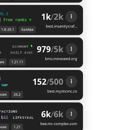
1k
/
2k
26.1
| 
Free ranks 
☻
best.insanitycraf…
1.8-26.1
Халява
979
/
5k
     .
ᴇᴄᴏɴᴏᴍʏ 
♥
▫  
. 
ᴅᴀɪʟʏ ᴇᴠᴇɴᴛꜱ 
♥
bms.mineseed.org
ие
1.21.11
152
/
500
]
s
ᴍ
ᴘ
best.mysticmc.co
ние
26.2
6k
/
6k
ғᴀᴄᴛɪᴏɴs
P
C
i
ʟɪғᴇsᴛᴇᴀʟ
bee.mc-complex.com
ние
1.21