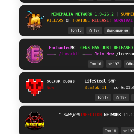
MINEMALIA NETWORK
1.9-26.2
 |
SUMME
PILLARS
OF 
FORTUNE
RELEASE!
SURVIVAL
Топ 15
197
Выживание
Enchanted
MC  
G
E
N
S 
H
A
S 
J
U
S
T 
R
E
L
E
A
S
E
D
/lunarkit 
J
o
i
n 
N
o
w 
/freera
Топ 16
197
Обн
ѕᴜʟꜰᴜʀ ᴄᴜʙᴇѕ    
LifeSteal SMP
ɴᴇᴡ!
ѕᴇᴀѕᴏɴ 11 
- 
ᴇᴜ ʀᴇɢɪᴏ
Топ 17
197
XZQITAW\^
I
N
F
E
C
T
I
O
N 
NETWORK 
[1.1
Топ 18
197