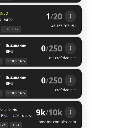
1
/
20
18.2
p auto
45.155.207.151
1.8-1.18.2
0
/
250
/  
Выживание
   
RPG
mc.craftdan.net
е
1.10-1.16.5
0
/
250
/  
Выживание
   
RPG
craftdan.net
е
1.10-1.16.5
9k
/
10k
ғᴀᴄᴛɪᴏɴs
Z
@
i
ʟɪғᴇsᴛᴇᴀʟ
bmc.mc-complex.com
ние
1.21