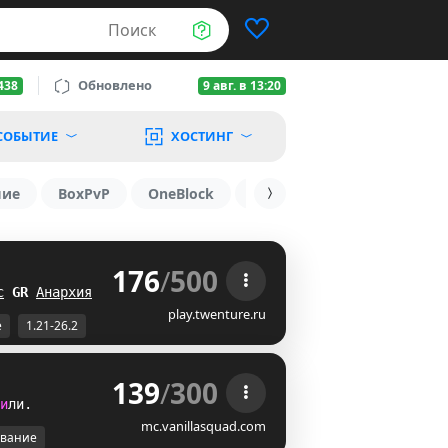
Поиск
Обновлено
438
9 авг. в 13:20
СОБЫТИЕ
ХОСТИНГ
шие
BoxPvP
OneBlock
1.19.3
1.16
1.8.2
176
/
500
 
с
@
F
Анархия
GM
play.twenture.ru
е
1.21-26.2
139
/
300
и
л
и
.
mc.vanillasquad.com
вание