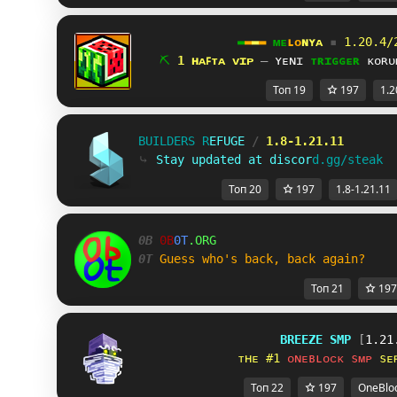
▬
▬
▬
▬ 
ᴍ
ᴇ
ʟ
ᴏ
ɴ
ʏᴀ 
▪ 
1.20.4/
⛏ 
1 ʜᴀꜰᴛᴀ ᴠɪᴘ 
— 
ʏᴇɴɪ 
ᴛʀɪɢɢᴇʀ 
ᴋᴏʀᴜ
Топ 19
197
1.2
B
U
I
L
D
E
R
S
R
E
F
U
G
E
/
1.8-1.21.11
⤷
S
t
a
y
u
p
d
a
t
e
d
a
t
d
i
s
c
o
r
d
.
g
g
/
s
t
e
a
k
Топ 20
197
1.8-1.21.11
0B
0B
0T
.ORG
0T
Guess who's back, back again?
Топ 21
197
B
R
E
E
Z
E
S
M
P
[
1.21
ᴛʜᴇ #1 
ᴏɴᴇʙʟᴏᴄᴋ sᴍᴘ 
sᴇ
Топ 22
197
OneBlo