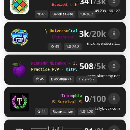
341
/
3k
ʙᴇᴅᴡᴀʀꜱ 
⇆ 
ꜱᴜʀᴠɪᴠᴀʟ ꜱᴍᴘ 
⇆ 
ꜱᴋʏʙʟᴏᴄᴋ 
145.239.166.127
46
Выживание
1.8-26.2
3k
/
20k
K
Universo
Craft 
Network 
[1.8-26.2] 
❤
Chatea en: 
discord.universocraft.
mc.universocraft.…
45
1.8-26.2
508
/
5k
PLUMSMP NETWORK
•
1.7.2 ➜ 26.2
•
Practice PvP
•
KitPvP
•
Lifesteal
•
Surviv
gens.plumsmp.net
45
Выживание
1.7.2-26.2
0
/
100
             Trium
phia 
[1.8 / 1.20.x]
⛏ Survival
⛏           
☁ Parkour
mcdailyblock.com
44
Выживание
1.8-1.20
[ 
1.8 
]
》 
Moti
Maa 
《
[