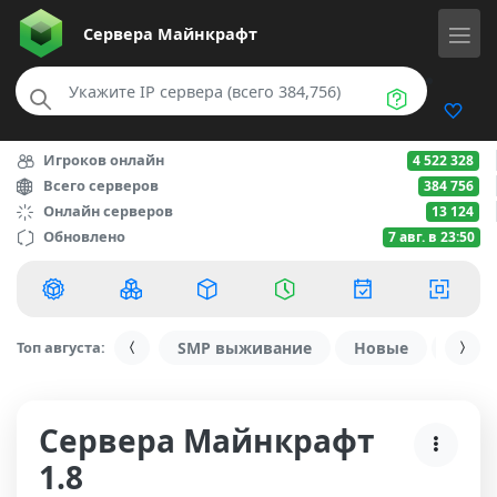
Сервера
Майнкрафт
Игроков онлайн
4 522 328
Всего серверов
384 756
Онлайн серверов
13 124
Обновлено
7 авг. в 23:50
Топ августа:
SMP выживание
Новые
С ду
Сервера Майнкрафт
1.8