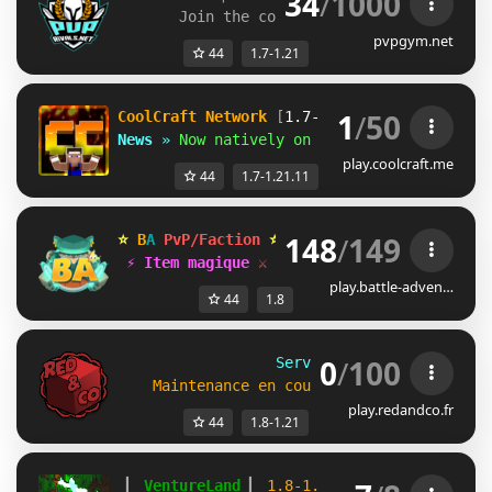
34
/
1000
Join the community: 
discord.gg/pvpr
pvpgym.net
44
1.7-1.21
1
/
50
CoolCraft Network
[
1.7-1.21
]
News
»
Now natively on Minecraft 1.21.11
play.coolcraft.me
44
1.7-1.21.11
148
/
149
⭐ 
B
A 
PvP/Faction 
⭐ 
Saison 10 
| 
⚑ 20/06 14h
⚡ Item magique 
⚔ Gameplay 1.8 
⚒ F2W 
❤ Wak
play.battle-adven…
44
1.8
0
/
100
Serveur Red&Co 
- 
1.8
 » 
1
Maintenance en cours ... 
(discord.reda
play.redandco.fr
44
1.8-1.21
▎ 
VentureLand 
▎ 
1.8
-
1.20 
▎ 
mc.ventureland