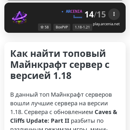
14
/
15
✦ 
A
R
C
E
N
I
A
┃ 
1.18.x 
➜ 
1.21.x 
✦
╚═══ ʙ
ᴏ
x
ᴘ
ᴠ
ᴘ 
═══╝
play.arcenia.net
58
BoxPVP
1.18-1.21
Как найти топовый
Майнкрафт сервер с
версией 1.18
В данный топ Майнкрафт серверов
вошли лучшие сервера на версии
1.18. Сервера с обновлением
Caves &
Cliffs Update: Part II
разбиты по
различным режимам игры, мини-