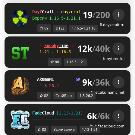
19
/
200
DayZ
Craft 
»
dayzcraft.ru
Версии 1.16.5-1.21.10 
| 
Зомби апокалипсис!
fl.dayzcraft.ru
89
DayZ
1.16.5-1.21.10
12k
/
40k
✞ 
Spooky
Time
✞  
Идеальные режимы
☆ 
1.21 - 1.16.5 
 ☆  
для тебя и друзей!
funytime.lol
88
1.16.5-1.21
9k
/
36k
Akuma
MC
S
K
Y
B
L
O
C
K
J
U
S
T
R
E
L
E
A
S
E
D
!
1.8-26.2         
Join Now
┃ 
discord.gg/
best.akumamc.net
82
СкайБлок
1.8-26.2
6k
/
6k
Fade
Cloud
[1.13-1.21]   
PRISON 
GENS 
SKYBLO
DUNGEON
hub.fadecloud.com
82
Выживание
1.13-1.21