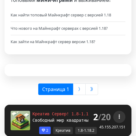
топовыми
мини-играми
и выживанием!
Как найти топовый Майнкрафт сервер с версией 1.18
Что нового на Майнкрафт серверах с версией 1.18?
Как зайти на Майнкрафт сервер версии 1.18?
(выбрана)
Страница 1
2
/
20
Креатив Сервер! 1.8-1.12.2-1.16.5-
1.18.2
Свободный мир квадратных построек. /p auto
45.155.207.151
2
Креатив
1.8-1.18.2