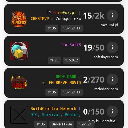
15
/
2k
Q^
M
i
n
e
F
o
x
.
p
l
| 
1.8.x - 1.21.11 
UV
C
H
E
S
T
P
V
P
» 
Zdobądź ekwipunek i zdominuj ar
mcsurvi.pl
35
1.8-1.21.11
19
/
50
°˖✿ SoftSlayer ✿˖° 
[1.7-26.2]
softslayer.com
35
1.7-26.2
2
/
270
           REDE DARK 
⚝ 
[1.8-1.21.11]
     ⇨ 
 EM BREVE NOVIDADES!
rededark.com
35
1.8-1.21.11
0
/
150
BuildCraftia Network
[1.9-1.21]
DTC, Survival, Realms, & Creative!
play.buildcraftia…
35
Выживание
1.9-1.21