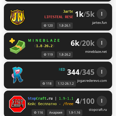
1k
/
5k
Jartex
Network       
[1.8 
LIFESTEAL RESET: 
22h, 18m
jartex.fun
120
1.8-26.1
6k
/
20k
ＭＩＮＥＢＬＡＺＥ      
//    
「 
Взломай любы
(
1.8
-
26.2
)        
//           
забирай 
mineblaze.net
119
1.8-26.2
344
/
345
R
E
D
E
R
E
V
O
[1.12 - 26.1.2]  
jogar.rederevo.com
118
1.12-26.1.2
4
/
100
Stop
Craft
.ru 
| 
1.9-
1.16 
| 
Справедливый сер
Кейс бесплатно - 
/freecase 
| 
Паркур, 
анарх
stopcraft.ru
116
Анархия
1.9-1.16