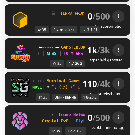
0
/
500
☰
T
I
E
R
R
A
P
R
O
M
E
T
I
D
A
NETWORK
☰
mc.tierraprometid…
35
Выживание
1.13-1.21
1k
/
3k
►
-
-
-
-
-
-
◄
G
A
M
S
T
E
R
.
O
R
G
➟ 1.7 - 26.2 
►
-
-
-
-
K
┃ 
N
E
W
S
 ┃ 
1
0
Y
E
A
R
S
A
N
N
I
V
E
R
S
A
R
Y
U
N
B
A
N
L
tcpshield.gamster…
35
1.7-26.2
110
/
4k
::::: 
Survival-Games.cz 
::::: 
[
1.8
-
26.2
]
NOVE! 
➲ 
¯\_(ツ)_/¯ 
Coming in 
2d 0h
play.survival-gam…
35
Выживание
1.8-26.2
0
/
500
        ✦  
Leone Network 
᛫ 
1.8.8-1.21 
 ✦
Crystal PvP 
᛫ 
Elytra PvP 
᛫ 
Lifesteal
ecokb.minehut.gg
35
1.8.8-1.21