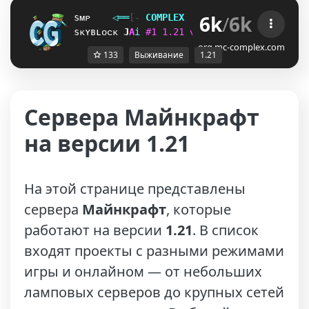
6k
/
6k
sᴍᴘ
◁
═
═
[‐
C
O
M
P
L
E
X
G
A
M
I
N
G
‐]
═
═
▷
ғᴀᴄᴛɪᴏ
sᴋʏʙʟᴏᴄᴋ
P
V
i
#
1
1
.
2
1
ᴠ
ᴀ
ɴ
ɪ
ʟ
ʟ
ᴀ
ɴ
ᴇ
ᴛ
ᴡ
ᴏ
ʀ
ᴋ
[
D
i
org.mc-complex.com
133
Выживание
1.21
Сервера Майнкрафт
на версии 1.21
На этой странице представлены
сервера
Майнкрафт
, которые
работают на версии
1.21
. В список
входят проекты с разными режимами
игры и онлайном — от небольших
ламповых серверов до крупных сетей