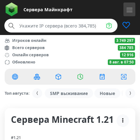
Сервера
Майнкрафт
Игроков онлайн
3 749 297
Всего серверов
384 785
Онлайн серверов
12 916
Обновлено
8 авг. в 07:50
Топ августа:
SMP выживание
Новые
С ду
Сервера Minecraft 1.21
#1.21