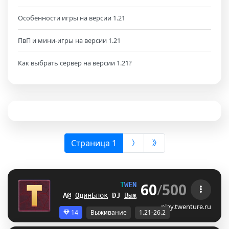
Особенности игры на версии 1.21
ПвП и мини-игры на версии 1.21
Как выбрать сервер на версии 1.21?
(выбрана)
Страница 1
60
/
500
T
W
E
N
T
U
R
E
[1.21-26.2] 
MA
ОдинБлок
Q
U
Выживание
T
Z
БедВарс
]
H
А
play.twenture.ru
14
Выживание
1.21-26.2