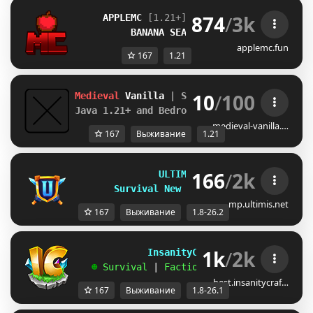
874
/
3k
APPLEMC 
[1.21+] The Fruitiest Network
BANANA SEASON 3 OUT NOW!
applemc.fun
167
1.21
10
/
100
Medieval
 Vanilla 
| Semi-vanilla SMP
Java 1.21+ and Bedrock (No VPNs)
medieval-vanilla.…
167
Выживание
1.21
166
/
2k
U
L
T
I
M
I
S
M
C
| 
1
.
8
-
2
6
.
2
S
u
r
v
i
v
a
l
N
e
w
S
e
a
s
o
n
R
e
l
e
a
s
e
d
!
mp.ultimis.net
167
Выживание
1.8-26.2
1k
/
2k
             InsanityCraft 
|| 
1.8 - 26.1
   ☻ 
Survival 
| 
Factions 
| 
Skyblock 
| 
Free
best.insanitycraf…
167
Выживание
1.8-26.1