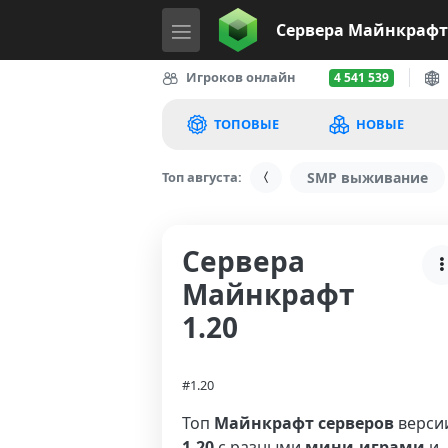
Сервера
Майнкрафт
Игроков онлайн
4 541 539
ТОПОВЫЕ
НОВЫЕ
Топ августа:
SMP выживание
Сервера
Майнкрафт
1.20
#1.20
Топ
Майнкрафт серверов
верси
1.20
с разными
мини-играми
и