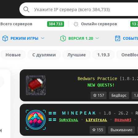
Всего серверов
Онлайн серверов
384 733
13 
РЕЖИМ ИГРЫ
ВЕРСИЯ 1.20
СОБЫТ
Новые
С дуэлями
Лучшие
1.19.3
OneBlo
            Bedwars Practice 
[1.8-1.
                NEW QUESTS!
157
БедВарс
1.
〓〓  
ＭＩＮＥＰＥＡＫ 
¤ 
1.8 - 26.2 
¤ 
W
〓〓 
ꜱᴜʀᴠɪᴠᴀʟ
 ⋆ 
ʟɪғᴇꜱᴛᴇᴀʟ
 ⋆ 
ʙᴇᴅᴡᴀʀꜱ
 ⋆
и
155
Выживание