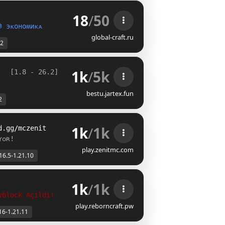
18
/
50
]
⛃ эᴋоноʍиᴋᴀ
global-craft.ru
.2
1k
/
5k
[1.8 - 26.2] 
bestu.jartex.fun
2
1k
/
1k
d.gg/mczenit
ʏᴏʀ!
play.zenitmc.com
16.5-1.21.10
1k
/
1k
yblock Açıldı!
play.reborncraft.pw
16-1.21.11