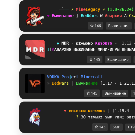
-]
--
 ⚡ 
Mine
Legacy
⚡
(1.8-26.2+)
❤
В
ы
ж
и
в
а
н
и
е
T
B
e
d
W
a
r
s
I
А
н
а
р
х
и
я
B
С
к
146
Выживание
    ◆ 
MDR 
- 
ᴅ
ɪ
ᴀ
ᴍ
ᴏ
ɴ
ᴅ
ʀ
ᴇ
s
o
ʀ
ᴛ
s 
▸ 
 1.12 
@
O
U
АНАРХИЯ ВЫЖИВАНИЕ МИНИ‑ИГРЫ BEDWA
145
Выживание
V
O
D
K
A
P
r
o
j
e
c
t
M
i
n
e
c
r
a
f
t
» 
B
e
d
W
a
r
s
| 
В
ы
ж
и
в
а
н
и
е
[
1.17 - 1.21.1
145
Выживание
1
       ❤
ᴄ
ʜ
ɪ
ᴄ
ᴋ
ᴇ
ɴ
ɴ
ᴇ
ᴛ
ᴡ
ᴏ
ʀ
ᴋ
|
[1.19.4 -
?
3
0
ᴛ
ᴇ
ᴍ
ᴍ
ᴜ
ᴢ
s
ᴍ
ᴘ
ʏ
ᴇ
ɴ
ɪ
s
ᴇ
ᴢ
145
SMP
1.19