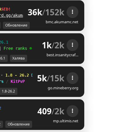
36k
/
152k
A
S
E
D
!
rd.gg/akumamc
bmc.akumamc.net
Обновление
1k
/
2k
26.1
| 
Free ranks 
☻
best.insanitycraf…
26.1
Халява
5k
/
15k
 
⋆ 
1.8 - 26.2
LPDPZWL
^G]]A\M
E
rs 
/ 
KitPvP
go.mineberry.org
1.8-26.2
409
/
2k
2
mp.ultimis.net
2
Обновление