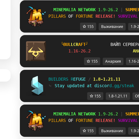
MINEMALIA NETWORK
1.9-26.2
 |
SUMME
PILLARS
OF 
FORTUNE
RELEASE!
SURVIVAL
155
Выживание
1.9-
╰B
U
L
L
C
R
A
F
T╯         
ВАЙП СЕРВЕР
1.16-26.2                 
АН
155
Анархия
1.16-
B
U
I
L
D
E
R
S
R
E
F
U
G
E
/
1.8-1.21.11
⤷
S
t
a
y
u
p
d
a
t
e
d
a
t
d
i
s
c
o
r
d
.
g
g
/
s
t
e
a
k
155
1.8-1.21.11
О
MINEMALIA NETWORK
1.9-26.2
 |
SUMME
PILLARS
OF 
FORTUNE
RELEASE!
SURVIVAL
155
Выживание
1.9-