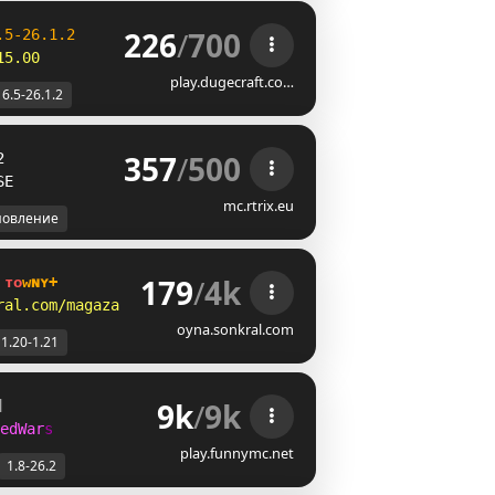
226
/
700
.
5
-
2
6
.
1
.
2
15.00
play.dugecraft.co…
16.5-26.1.2
357
/
500
2 
SE
mc.rtrix.eu
новление
179
/
4k
 
ᴛ
ᴏ
ᴡ
ɴ
ʏ
+
ral.com/magaza    
oyna.sonkral.com
1.20-1.21
9k
/
9k
]
e
d
W
a
r
s
play.funnymc.net
1.8-26.2