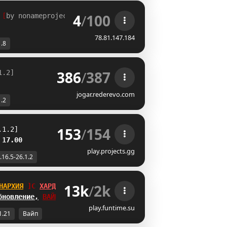
4
/
100
 
[
by nonameproject.ru
]
78.81.147.184
1.8
386
/
387
1.2]                 
? 
ᴛ
ᴇ
ᴍ
ᴘ
ᴏ
ʀ
ᴀ
ᴅ
ᴀ
ᴏ
ʀ
ɪ
ɢ
ᴇ
ɴ
s
(xx) - 
ᴅᴇ ᴠᴏʟᴛᴀ
jogar.rederevo.com
1.2
153
/
154
.1.2]
 17.00
play.projects.gg
.16.5-26.1.2
13k
/
2k
НАРХИЯ
G_
ХАРДКОР
бновление,
ВАЙП
!
play.funtime.su
1.21
Вайп