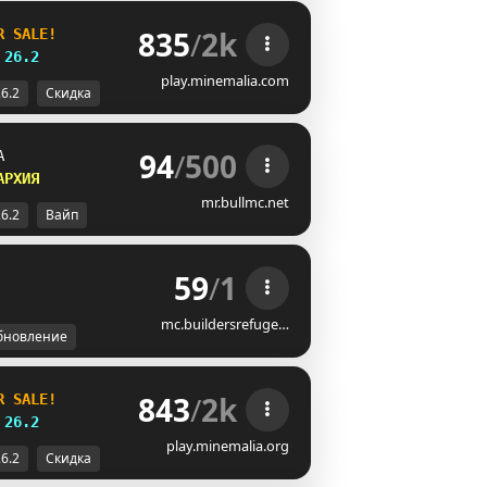
835
/
2k
R SALE!
26.2
play.minemalia.com
26.2
Скидка
94
/
500
А 
АРХИЯ
mr.bullmc.net
26.2
Вайп
59
/
1
mc.buildersrefuge…
бновление
843
/
2k
R SALE!
26.2
play.minemalia.org
26.2
Скидка