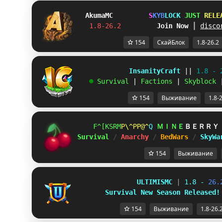
Akuma
MC
S
K
Y
B
L
O
C
K
J
U
S
T
R
E
L
E
1.8-26.2         
Join Now
┃ 
disco
154
СкайБлок
1.8-26.2
             InsanityCraft 
|| 
1.8 - 
   ☻ 
Survival 
| 
Factions 
| 
Skyblock 
154
Выживание
1.8-
NHOUWEZ
IBI]TWF
V
ＭＩＮＥ
ＢＥＲＲＹ
Survival 
/ 
Anarchy 
/ 
BedWars 
/ 
SkyWa
154
Выживание
U
L
T
I
M
I
S
M
C
| 
1
.
8
-
2
6
.
S
u
r
v
i
v
a
l
N
e
w
S
e
a
s
o
n
R
e
l
e
a
s
e
d
!
154
Выживание
1.8-26.