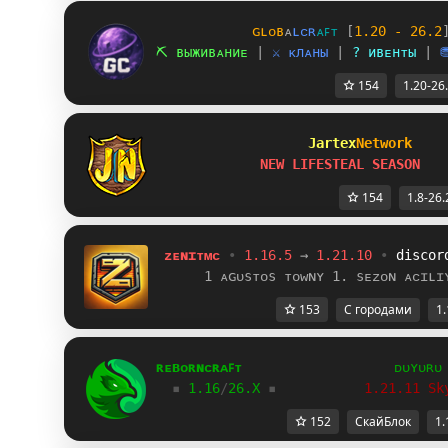
ɢ
ʟ
ᴏ
ʙ
ᴀ
ʟ
ᴄ
ʀ
ᴀ
ꜰ
ᴛ
[
1.20 - 26.2
⛏ ʙыжиʙᴀниᴇ 
| 
⚔ ᴋлᴀны
| 
? иʙᴇнᴛы
| 
154
1.20-26
Jartex
Network
NEW LIFESTEAL SEASON
154
1.8-26.
ᴢᴇɴɪᴛᴍᴄ
•
1.16.5
 → 
1.21.10
•
discor
     1 ᴀɢᴜsᴛᴏs ᴛᴏᴡɴʏ 1. sᴇᴢᴏɴ ᴀᴄɪʟɪ
153
С городами
1.
ʀᴇʙᴏʀɴᴄʀᴀꜰᴛ
ᴅᴜʏᴜʀᴜ
▪
1.16
/
26.X
 ▪
           1.21.11 Sk
152
СкайБлок
1.