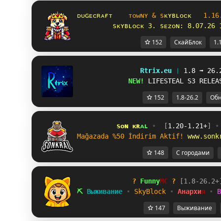
ᴅᴜɢᴇᴄʀᴀғᴛ
ᴛ
ᴏ
ᴡ
ɴ
ʏ
&
s
ᴋ
ʏ
ʙ
ʟ
ᴏ
ᴄ
ᴋ
1
.
1
6
sᴋʏʙʟᴏᴄᴋ 3. sᴇᴢᴏɴ: 8.07.26 
152
СкайБлок
1.
Rtrix.eu 
❘ 
1.8 ➟ 26.
NEW! 
LIFESTEAL S3 RELEA
152
1.8-26.2
Об
s
ᴏ
ɴ 
ᴋ
ʀ
ᴀ
ʟ 
•  
[
1.20-1.21+
] 
•
Mağazada %50 İndirim Aktif! 
www.sonk
148
С городами
?
Funny
MC
?
[
1
.
8
-
2
6
.
2
+
⛏
В
ы
ж
и
в
а
н
и
е
•
S
k
y
B
l
o
c
k
•
А
н
а
р
х
и
я
•
B
147
Выживание