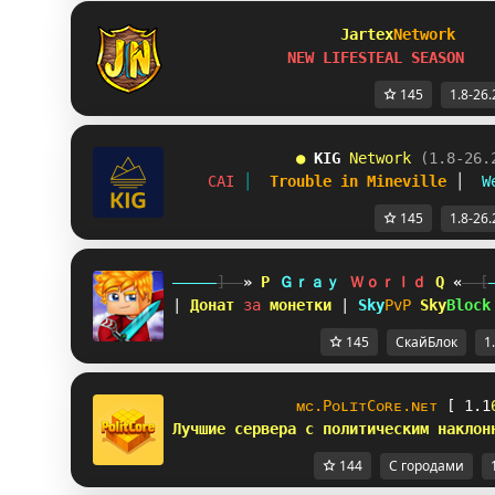
Jartex
Network
NEW LIFESTEAL SEASON
145
1.8-26.
● 
KIG
Network 
(1.8-26.
C
A
I
│  
T
r
o
u
b
l
e
i
n
M
i
n
e
v
i
l
l
e
 │  
W
145
1.8-26.
-----
]--
»
V
Ｇｒａｙ 
Ｗｏｒｌｄ 
R
«
--[
| 
Донат 
за 
монетки 
| 
Sky
PvP 
Sky
Block
145
СкайБлок
1
ᴍ
ᴄ
.
P
ᴏ
ʟ
ɪ
ᴛ
C
ᴏ
ʀ
ᴇ
.
ɴ
ᴇ
ᴛ
 [
1
.
1
Л
у
ч
ш
и
е
с
е
р
в
е
р
а
с
п
о
ли
т
и
ч
е
с
к
и
м
н
а
к
л
о
н
144
С городами