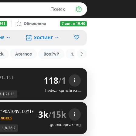
Поиск
Обновлено
241
7 авг. в 19:40
ИЕ
ХОСТИНГ
ck
Aternos
BoxPvP
1.16
БедВарс
RUST
118
/
1
21.11]
bedwarspractice.c…
8-1.21.11
3k
/
15k
YKQSI[OBTOF[J\YPWW@DJZIA
 
ᴅᴜᴇʟꜱ
go.minepeak.org
1.8-26.2