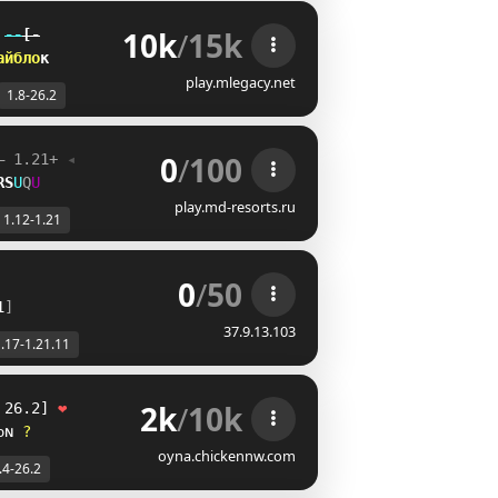
10k
/
15k
--
[-
а
й
б
л
о
к
play.mlegacy.net
1.8-26.2
0
/
100
– 1.21+ 
◂
RS
K
R
H
play.md-resorts.ru
1.12-1.21
0
/
50
1
]
37.9.13.103
.17-1.21.11
2k
/
10k
 26.2]
❤
ᴏ
ɴ
?
oyna.chickennw.com
.4-26.2