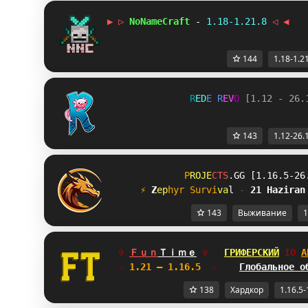
▶ ▷ 
NoNameCraft 
- 
1.18-1.21.8 
◁ ◀   
144
1.18-1.2
R
E
D
E
R
E
V
O
[1.12 - 26.
143
1.12-26.
P
R
O
J
E
C
T
S
.
G
G
[1.16.5-26
⚡ 
Z
e
p
hyr Survi
v
a
l
- 
21 Haziran
143
Выживание
1
✞ 
Ｆｕｎ
Ｔｉｍｅ
✞   
ГРИФЕРСКИЙ
DV
А
☆
 1.21 — 1.16.5  
☆    
Глобальное о
138
Хардкор
1.16.5-