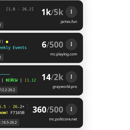
1k
/
5k
[1.8 - 26.2] 
jartex.fun
2
6
/
500
2) 
●
eekly Events
mc.playkig.com
2
14
/
2k
-----
| 
КЕЙСЫ 
| 
[
1.12.2
-
26.2
]
grayworld.pro
.12.2-26.2
360
/
500
6
.
5
 -
2
6
.
2
+
]
н
о
м
!
 F7165B
mc.politcore.net
1.16.5-26.2