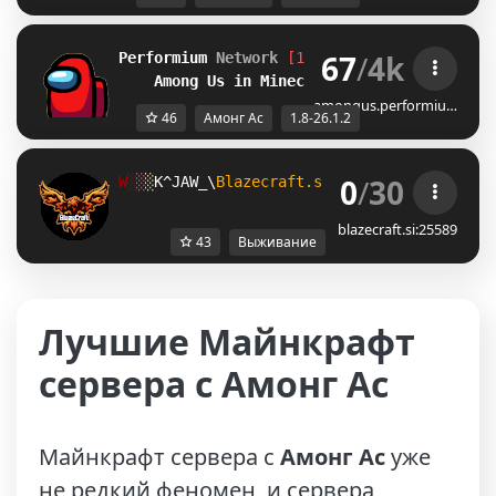
67
/
4k
Performium 
Network
[1.8-26.1.2] 
NEW SERVER
Among Us in Minecraft
amongus.performiu…
46
Амонг Ас
1.8-26.1.2
0
/
30
N
░
░
░
^OKXW@H
Blazecraft.si 
potrebuje 
heroje,
blazecraft.si:25589
43
Выживание
Лучшие Майнкрафт
сервера с Амонг Ас
Майнкрафт сервера с
Амонг Ас
уже
не редкий феномен, и сервера