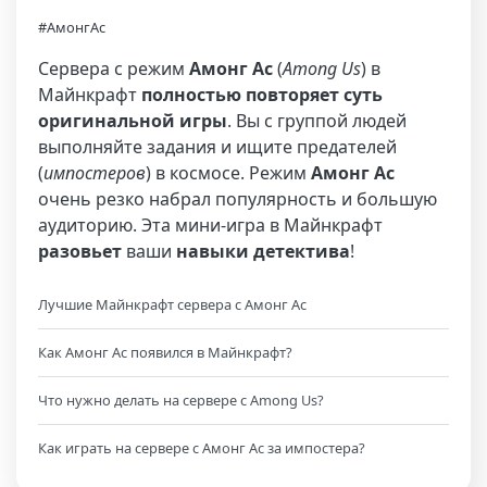
#АмонгАс
Сервера с режим
Амонг Ас
(
Among Us
) в
Майнкрафт
полностью повторяет суть
оригинальной игры
. Вы с группой людей
выполняйте задания и ищите предателей
(
импостеров
) в космосе. Режим
Амонг Ас
очень резко набрал популярность и большую
аудиторию. Эта мини-игра в Майнкрафт
разовьет
ваши
навыки детектива
!
Лучшие Майнкрафт сервера с Амонг Ас
Как Амонг Ас появился в Майнкрафт?
Что нужно делать на сервере с Among Us?
Как играть на сервере с Амонг Ас за импостера?