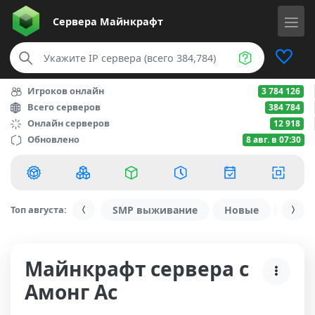
Сервера
Майнкрафт
Игроков онлайн
3 784 126
Всего серверов
384 784
Онлайн серверов
12 918
Обновлено
8 авг. в 07:30
Топ августа:
SMP выживание
Новые
С ду
Майнкрафт сервера с
Амонг Ас