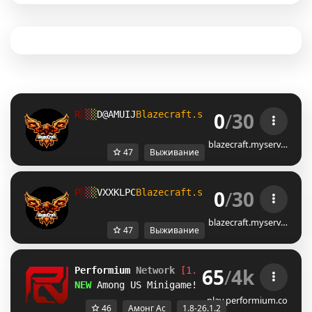
0
/
30
A
░
░
░
PVXYQU@
Blazecraft.si 
potrebuje 
heroje,
blazecraft.myserv…
47
Выживание
0
/
30
[
░
░
░
@ZLL[UJ
Blazecraft.si 
potrebuje 
heroje,
blazecraft.myserv…
47
Выживание
65
/
4k
Performium 
Network
[1.8-26.1.2] 
NEW SERVER
NEW 
Among US Minigame! 
Play Now!
play.performium.co
46
Амонг Ас
1.8-26.1.2