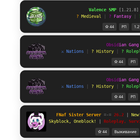
Valence SMP 
[1.21.8]
? 
Medieval 
| 
? 
Fantasy 
| 
44
РП
1.2
O
b
s
i
d
i
a
n
G
a
n
g
⚔ Nations
 | 
? History
 | 
? Rolep
44
РП
O
b
s
i
d
i
a
n
G
a
n
g
⚔ Nations
 | 
? History
 | 
? Rolep
44
РП
FNaf Sister Server 
=-= 
26.2 
| 
New
Skyblock, Oneblock! 
|
 Roleplay, Surv
44
Выживание