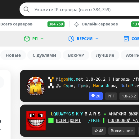
Всего серверов
Онлайн серверов
384 759
13 
РП
ВЕРСИЯ
СО
Новые
С дуэлями
BoxPvP
Лучшие
Atern
▚
▞ 
M
i
g
o
s
M
c
.
n
e
t 
1.8-26.2 
? 
Награды /f
▞
▚
⁂
С
у
р
в
, 
Г
р
и
ф
, 
М
и
н
и
-
И
г
р
ы
, 
R
o
l
e
P
l
a
20
РПГ
1.8-26.2
G
[
PUBKLDE
ＳＫＹ
ＢＡＲＳ 
» 
АНАРХИЯ ВЫЖИ
а
██ 
ВСЕМ ДОНАТ
 - 
/FREE 
▌ 
ГОЛОСОВОЙ ЧА
ь
48
Выживание