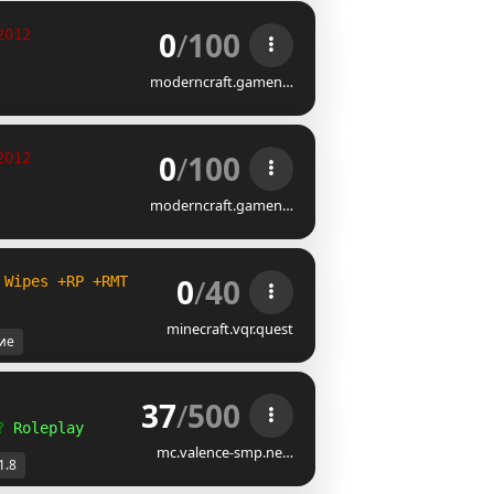
0
/
100
2012                       
?Jobs, Stores, Economy, Rolep
moderncraft.gamen…
0
/
100
2012                       
?Jobs, Stores, Economy, Rolep
moderncraft.gamen…
0
/
40
 Wipes +RP +RMT
minecraft.vqr.quest
ие
37
/
500
? 
Roleplay
mc.valence-smp.ne…
1.8