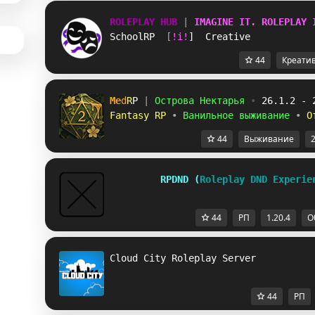
ROLEPLAY HUB
|
IMAGINE IT. ROLEPLAY 
SchoolRP
[
!i!
]  
Creative
44
Креати
M
e
d
R
P
|
Острова Нектарья
•
26.1.2 - 
Fantasy RP
•
Ванильное выживание
•
О
44
Выживание
2
RPDND (
Roleplay DND Experie
44
РП
1.20.4
О
Cloud City Roleplay Server
44
РП