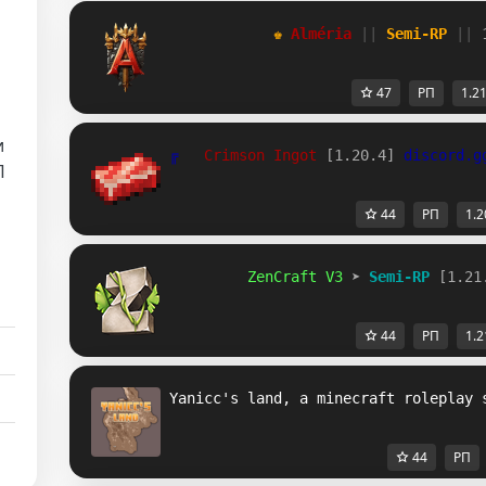
            ♚ 
Alméria 
|| 
Semi-RP 
|| 
47
РП
1.2
и
╔   
Crimson Ingot 
[1.20.4] 
discord.g
П
44
РП
1.2
Z
e
n
C
r
a
f
t
V
3
➤ 
Semi-RP 
[1.21
44
РП
1.2
Yanicc's land, a minecraft roleplay 
44
РП