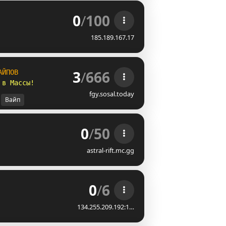
0
/
100
185.189.167.17
3
/
666
АЙПОВ
 в Массы!
fgy.sosal.today
Вайп
0
/
50
astral-rift.mc.gg
0
/
6
134.255.209.192:1…