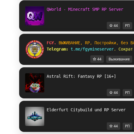
QWorld - Minecraft SMP RP Server
44
РП
FGY. 
ВЫЖИВАНИЕ, RP, Постройки, без В
Telegram: 
t.me/fgymineserver
. Сократ
44
Выживание
Astral Rift: Fantasy RP [16+]
44
РП
Elderfurt Citybuild und RP Server
44
РП