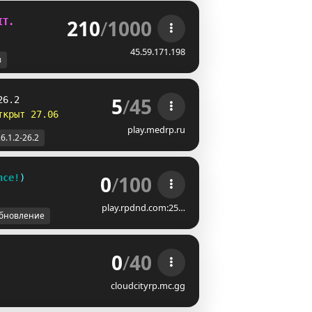
210
/
1000
IT.
45.59.171.198
в
5
/
45
26.2
ткрыт 27.06
play.medrp.ru
6.1.2-26.2
0
/
100
nce!
)
GP
Freshly updated to 1.20.4! 
play.rpdnd.com:25…
бновление
0
/
40
cloudcityrp.mc.gg