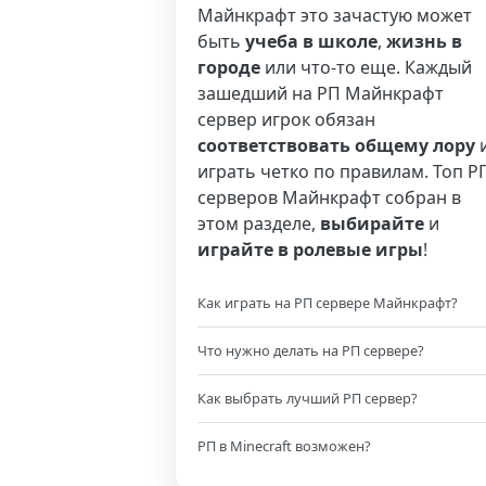
Майнкрафт это зачастую может
быть
учеба в школе
,
жизнь в
городе
или что-то еще. Каждый
зашедший на РП Майнкрафт
сервер игрок обязан
соответствовать общему лору
играть четко по правилам. Топ Р
серверов Майнкрафт собран в
этом разделе,
выбирайте
и
играйте в ролевые игры
!
Как играть на РП сервере Майнкрафт?
Что нужно делать на РП сервере?
Как выбрать лучший РП сервер?
РП в Minecraft возможен?