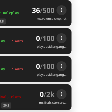
36
/
500
? 
Roleplay
mc.valence-smp.net
1.8
0
/
100
lay
 | 
? Wars
play.obsidiangang…
0
/
100
lay
 | 
? Wars
play.obsidiangang…
0
/
2k
! 
ival, Plots
mc.fnafsisterserv…
26.2