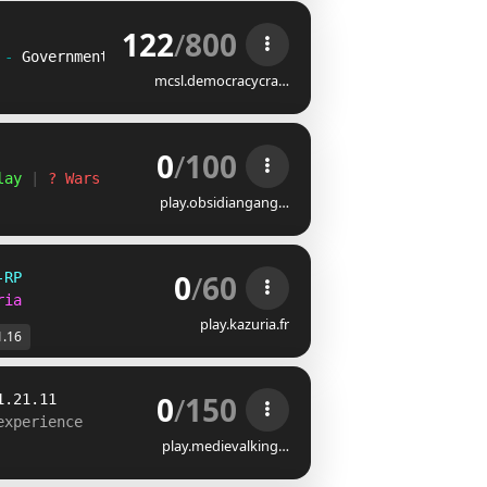
122
/
800
 
- 
Government 
mcsl.democracycra…
0
/
100
lay
 | 
? Wars
play.obsidiangang…
0
/
60
-RP
ria
play.kazuria.fr
1.16
0
/
150
1.21.11
experience
play.medievalking…