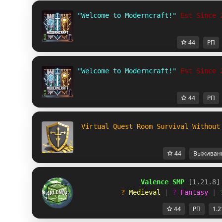
"Welcome to Moderncraft!" 
Est Since 
44
РП
"Welcome to Moderncraft!" 
Est Since 
44
РП
 Virtual Quest Room Survival Without
44
Выживан
Valence SMP 
[1.21.8]
? 
Medieval 
| 
? 
Fantasy 
| 
44
РП
1.2