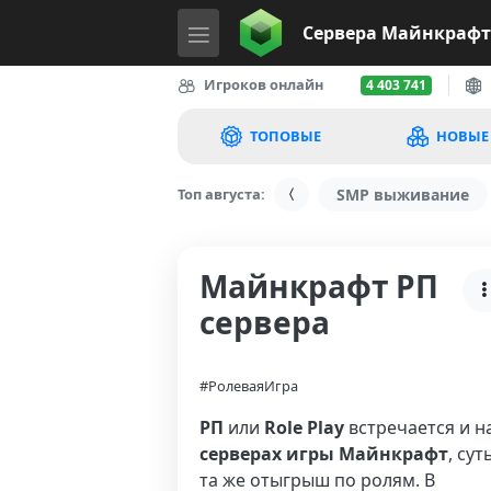
Сервера
Майнкрафт
Игроков онлайн
4 403 741
ТОПОВЫЕ
НОВЫЕ
Топ августа:
SMP выживание
Майнкрафт РП
сервера
#РолеваяИгра
РП
или
Role Play
встречается и н
серверах игры Майнкрафт
, сут
та же отыгрыш по ролям. В