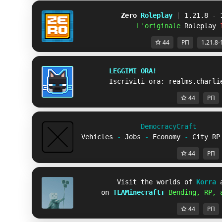
Zero 
Roleplay
| 
1.21.8 
-
 
L'original
e
 Roleplay 
44
РП
1.21.8-
LEGGIMI ORA!
Iscriviti ora: realms.charli
44
РП
D
e
m
o
c
r
a
c
y
C
r
a
f
t
Vehicles 
- 
Jobs 
- 
Economy 
- 
City RP
44
РП
          Visit the worlds of 
Korra 
      on 
TLAMinecraft: 
Bending, RP, 
44
РП