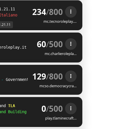
234
/
800
1.21.11
I
t
aliano
mc.tecnoroleplay.…
1.21.11
60
/
500
eroleplay.it
mc.charlierolepla…
129
/
800
 
- 
Government 
mcso.democracycra…
0
/
500
and 
TLA   
and Building
play.tlaminecraft…