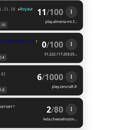
11
/
100
1.21.10 
♚
Royaume à découvrir, aventures à vivre !
play.almeria-mc.f…
1.10
0
/
100
g/v7QbfJTGKt ╗
╚ 
Medieval fantasy roleplay!  
crimsoningot
51.222.117.203:25…
0.4
6
/
1000
.8]
play.zencraft.fr
1.8
2
/
80
server!
leda.cheesehostin…