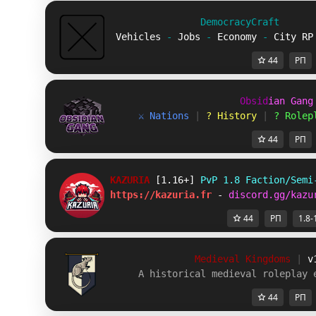
D
e
m
o
c
r
a
c
y
C
r
a
f
t
Vehicles 
- 
Jobs 
- 
Economy 
- 
City RP
44
РП
O
b
s
i
d
i
a
n
G
a
n
g
⚔ Nations
 | 
? History
 | 
? Rolep
44
РП
KAZURIA 
[1.16+] 
PvP 1.8 Faction/Semi
https://kazuria.fr 
- 
discord.gg/kazu
44
РП
1.8-
Medieval Kingdoms 
| 
v
A historical medieval roleplay 
44
РП