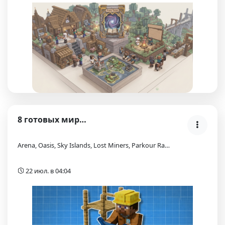
8 готовых миров Aternos (Blueprints): во что поигр…
Arena, Oasis, Sky Islands, Lost Miners, Parkour Ra…
22 июл. в 04:04