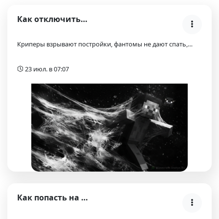
Как отключить криперов, фантомов и разрушение блок…
Криперы взрывают постройки, фантомы не дают спать,…
23 июл. в 07:07
Как попасть на SMP сервер Майнкрафт: анкеты, инвай…