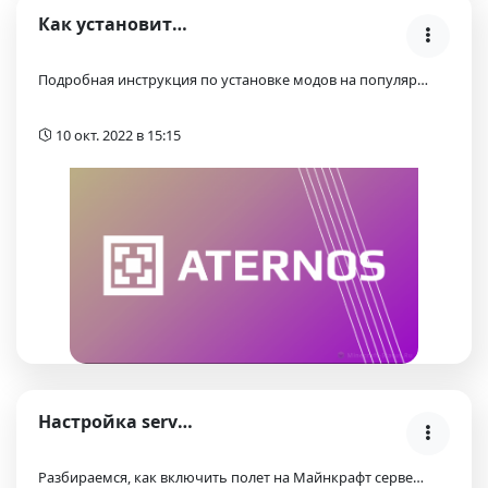
Как установить моды на Атернос хостинге?
Подробная инструкция по установке модов на популяр…
10 окт. 2022 в 15:15
Настройка server.properties — включение полета (al…
Разбираемся, как включить полет на Майнкрафт серве…