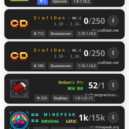
2
Креатив
1.8-1.18.2
0
/
250
ＣｒａｆｔＤａｎ 
» 
mc.craftdan.net
//  
Выж
1.10 - 1.16.5         
//     
RPG
mc.craftdan.net
712
Выживание
1.10-1.16.5
0
/
250
ＣｒａｆｔＤａｎ 
» 
mc.craftdan.net
//  
Выж
1.10 - 1.16.5         
//     
RPG
craftdan.net
589
Выживание
1.10-1.16.5
52
/
1
            Bedwars Practice 
[1.8-1.21.11]
                NEW QUESTS!
bedwarspractice.c…
220
БедВарс
1.8-1.21.11
1k
/
15k
〓〓  
ＭＩＮＥＰＥＡＫ 
¤ 
1.8 - 26.2 
¤ 
GY@WR[O
〓〓 
ꜱᴜʀᴠɪᴠᴀʟ
 ⋆ 
ʟɪғᴇꜱᴛᴇᴀʟ
 ⋆ 
ʙᴇᴅᴡᴀʀꜱ
 ⋆ 
ᴅᴜᴇʟꜱ
go.minepeak.org