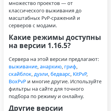
множество проектов — от
классического выживания до
масштабных PvP-сражений и
серверов с модами.
Какие режимы доступны
на версии 1.16.5?
Сервера на этой версии предлагают:
выживание
,
анархию
,
гриф
,
скайблок
,
дуэли
,
бедварс
,
KitPvP
,
BoxPvP
и многие другие. Используйте
фильтры на сайте для точного
подбора по режиму и онлайну.
Другие версии