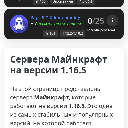
105
Выживание
1.8-26.1
0
/
25
Ｂｙ ＳＴＣｈｅｒｎｏｂｙｌ
❯ 
1.12.2
- 
1.18.2
➥
Рекомендуемая версия:
❯ 
1.12.2
roninia.joinserve…
101
1.12.2-1.18.2
Сервера Майнкрафт
на версии 1.16.5
На этой странице представлены
сервера
Майнкрафт
, которые
работают на версии
1.16.5
. Это одна
из самых стабильных и популярных
версий, на которой работает