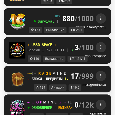
154
1.9-26.2
880
/
1000
             InsanityCraft 
|| 
1.8 - 26.1
   ☻ 
Survival 
| 
Factions 
| 
Skyblock 
| 
Free
menu.insanitycraf…
153
Выживание
1.8-26.1
3
/
100
✦ 
USSR SPACE 
✦
Версия 1.7-1.21.11 
| 
Выживание 
| 
Приваты 
|
mc.ussr.space
140
Выживание
1.7-1.21.11
17
/
999
╌
╌
[╌ 
ＲＡＧＥ
ＭＩＮＥ 
⚔ 
ВСЕМ ДОНАТ: 
/ＦＲＥＥ
⚔ 
БЛОКИ, ПРЕДМЕТЫ 
1.16.5+ 
⑀ 
КРУТЫЕ 
/event,
mr.ragemine.su
129
Анархия
1.16.5
0
/
12k
► 
⚠ 
ＯＰ
ＭＩＮＥ 
⚠ 
➬ 
(1.16.5) 
БЫЛ ВАЙП: 
03.0
♥ 
ОБНОВЛЕНИЕ 
- 
ВЫЖИВАНИЕ
,
АНАРХИЯ 
➫ 
/ＶＩＰＥ
opmine.ru