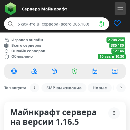
Сервера
Майнкрафт
Игроков онлайн
2 708 264
Всего серверов
385 180
Онлайн серверов
12 146
Обновлено
10 авг. в 10:30
Топ августа:
SMP выживание
Новые
С ду
Майнкрафт сервера
на версии 1.16.5