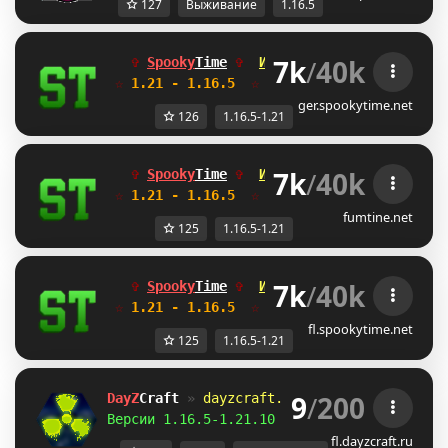
127
Выживание
1.16.5
7k
/
40k
✞ 
Spooky
Time
✞  
Идеальные режимы
☆ 
1.21 - 1.16.5 
 ☆  
для тебя и друзей!
ger.spookytime.net
126
1.16.5-1.21
7k
/
40k
✞ 
Spooky
Time
✞  
Идеальные режимы
☆ 
1.21 - 1.16.5 
 ☆  
для тебя и друзей!
fumtine.net
125
1.16.5-1.21
7k
/
40k
✞ 
Spooky
Time
✞  
Идеальные режимы
☆ 
1.21 - 1.16.5 
 ☆  
для тебя и друзей!
fl.spookytime.net
125
1.16.5-1.21
9
/
200
DayZ
Craft 
»
dayzcraft.ru
Версии 1.16.5-1.21.10 
| 
Зомби апокалипсис!
fl.dayzcraft.ru