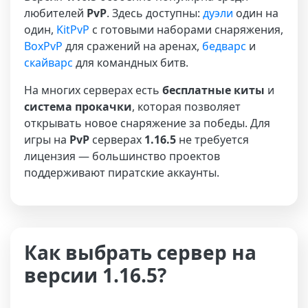
любителей
PvP
. Здесь доступны:
дуэли
один на
один,
KitPvP
с готовыми наборами снаряжения,
BoxPvP
для сражений на аренах,
бедварс
и
скайварс
для командных битв.
На многих серверах есть
бесплатные киты
и
система прокачки
, которая позволяет
открывать новое снаряжение за победы. Для
игры на
PvP
серверах
1.16.5
не требуется
лицензия — большинство проектов
поддерживают пиратские аккаунты.
Как выбрать сервер на
версии 1.16.5?