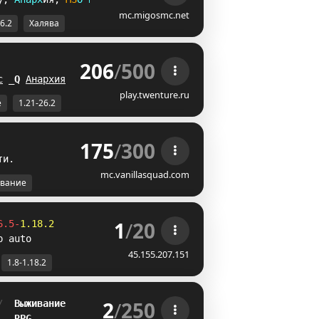
mc.migosmc.net
26.2
Халява
206
/
500
 
с
R
I
Анархия
WN
play.twenture.ru
е
1.21-26.2
175
/
300
т
и
.
mc.vanillasquad.com
вание
1
/
20
6.5-
1.18.2
p auto
45.155.207.151
1.8-1.18.2
2
/
250
/  
Выживание
   
RPG