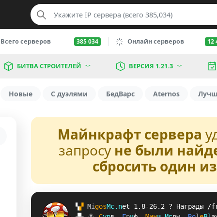
Всего серверов
Онлайн серверов
385 034
12 
БИТВА СТРОИТЕЛЕЙ
ВЕРСИЯ 1.21.3
Новые
С дуэлями
БедВарс
Aternos
Луч
Майнкрафт сервера
у
запросу
не были найд
сбросить один и
▚
▞ 
M
i
g
o
s
M
c
.
n
e
t 
1.8-26.2 
? 
Награды /f
▞
▚
⁂
С
у
р
в
, 
Г
р
и
ф
, 
М
и
н
и
-
И
г
р
ы
, 
R
o
l
e
P
l
a