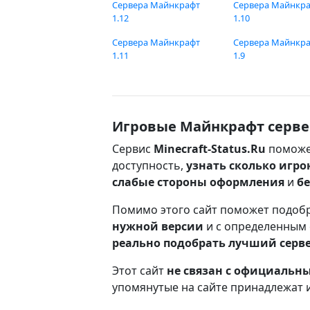
Сервера Майнкрафт
Сервера Майнкр
1.12
1.10
Сервера Майнкрафт
Сервера Майнкр
1.11
1.9
Игровые Майнкрафт серве
Сервис
Minecraft-Status.Ru
поможе
доступность,
узнать сколько игро
слабые стороны оформления
и
б
Помимо этого сайт поможет подоб
нужной версии
и с определенным
реально подобрать лучший серв
Этот сайт
не связан с официаль
упомянутые на сайте принадлежат 