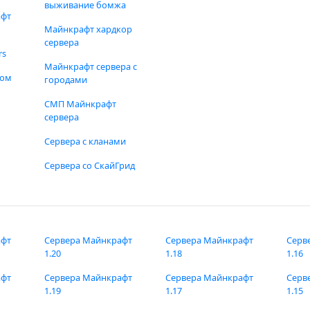
выживание бомжа
афт
Майнкрафт хардкор
сервера
rs
Майнкрафт сервера с
фом
городами
СМП Майнкрафт
сервера
Сервера с кланами
Сервера со СкайГрид
афт
Сервера Майнкрафт
Сервера Майнкрафт
Серв
1.20
1.18
1.16
афт
Сервера Майнкрафт
Сервера Майнкрафт
Серв
1.19
1.17
1.15