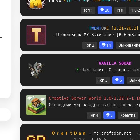
Топ 1
20
РПГ
1.8-
T
W
E
N
T
U
R
E
[1.21-26.2]
ZE
ОдинБлок
L
R
Выживание
N
V
БедВар
т
Топ 2
14
Выживани
V
A
N
I
L
L
A
S
Q
U
A
D
? 
Ч
а
й
н
а
л
и
т
.
О
с
т
а
л
о
с
ь
з
а
й
Топ 3
6
Выжи
Creative Server World 1.8-1.12.2-1.1
Свободный мир квадратных построек. /
Топ 4
2
Креатив
ＣｒａｆｔＤａｎ 
» 
mc.craftdan.net
/
1.10 - 1.16.5         
//  