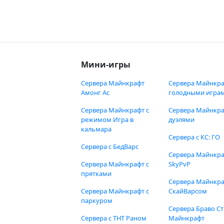
Мини-игры
Сервера Майнкрафт
Сервера Майнкра
Амонг Ас
голодными игра
Сервера Майнкрафт с
Сервера Майнкра
режимом Игра в
дуэлями
кальмара
Сервера с КС: ГО
Сервера с БедВарс
Сервера Майнкр
Сервера Майнкрафт с
SkyPvP
прятками
Сервера Майнкра
Сервера Майнкрафт с
СкайВарсом
паркуром
Сервера Браво Ст
Сервера с ТНТ Раном
Майнкрафт