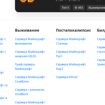
Топ 5
493
Выживани
Выживание
Постапокалипсис
Бил
фт с
Сервера Майнкрафт
Сервера Майнкрафт
Серв
ми
выживание
Сталкер
Серв
фт с
Сервера Майнкрафт
Сервера Майнкрафт
стро
анархия (2b2t)
Раст
Серв
Гриф сервера
Сервера Майнкрафт
Speed
Майнкрафт
DayZ
афт
Сервера Майнкрафт
Сервера MineZ
СкайБлок
фт со
Сервера с режимом
OneBlock
арс в
Сервера Майнкрафт