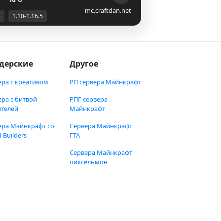
mc.craftdan.net
е
1.10-1.16.5
дерские
Другое
ера с креативом
РП сервера Майнкрафт
ера с битвой
РПГ сервера
ителей
Майнкрафт
ера Майнкрафт со
Сервера Майнкрафт
 Builders
ГТА
Сервера Майнкрафт
пиксельмон