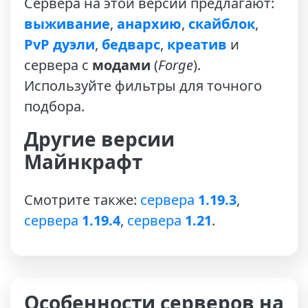
Сервера на этой версии предлагают:
выживание
,
анархию
,
скайблок
,
PvP
дуэли
,
бедварс
,
креатив
и
сервера с
модами
(
Forge
).
Используйте фильтры для точного
подбора.
Другие версии
Майнкрафт
Смотрите также:
сервера
1.19.3
,
сервера
1.19.4
,
сервера
1.21
.
Особенности серверов на