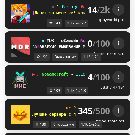
14
/
2k
-----
]--
»
G
Ｇｒａｙ 
Ｗｏｒｌｄ 
A
«
--[
-----
|
Донат за монетки! команда 
/key 
|
[
1.12
grayworld.pro
190
1.12.2-26.2
0
/
100
    ◆ 
MDR 
- 
ᴅ
ɪ
ᴀ
ᴍ
ᴏ
ɴ
ᴅ
ʀ
ᴇ
s
o
ʀ
ᴛ
s 
▸ 
 1.12 – 1.21
T
@
O
АНАРХИЯ ВЫЖИВАНИЕ МИНИ‑ИГРЫ BEDWARS
L
J
X
play.md-resorts.ru
190
Выживание
1.12-1.21
4
/
100
▶ ▷ 
NoNameCraft 
- 
1.18-1.21.8 
◁ ◀    
[
by n
78.81.147.184
189
1.18-1.21.8
345
/
500
ᴍ
ᴄ
.
P
ᴏ
ʟ
ɪ
ᴛ
C
ᴏ
ʀ
ᴇ
.
ɴ
ᴇ
ᴛ
 [
1
.
1
6
.
5
 -
Л
у
ч
ш
и
е
с
е
р
в
е
р
а
с
п
о
ли
т
и
ч
е
с
к
и
м
н
а
к
л
о
н
н
о
м
!
 F
mc.politcore.net
189
С городами
1.16.5-26.2