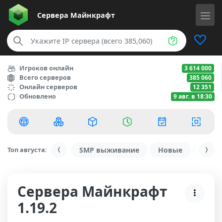
Сервера
Майнкрафт
Игроков онлайн
3 614 000
Всего серверов
385 060
Онлайн серверов
12 351
Обновлено
9 авг. в 18:30
Топ августа:
SMP выживание
Новые
С ду
Сервера Майнкрафт
1.19.2