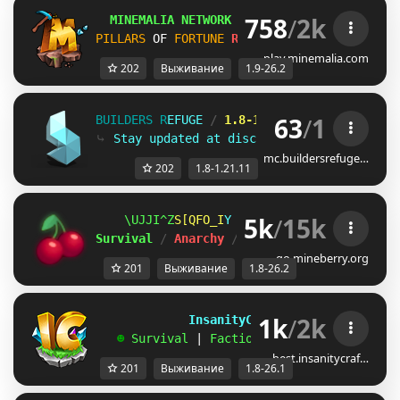
758
/
2k
MINEMALIA NETWORK
1.9-26.2
 |
SUMMER SALE
PILLARS
OF 
FORTUNE
RELEASE!
SURVIVAL
26.2
play.minemalia.com
202
Выживание
1.9-26.2
63
/
1
B
U
I
L
D
E
R
S
R
E
F
U
G
E
/
1.8-1.21.11
⤷
S
t
a
y
u
p
d
a
t
e
d
a
t
d
i
s
c
o
r
d
.
g
g
/
s
t
e
a
k
mc.buildersrefuge…
202
1.8-1.21.11
5k
/
15k
@FDWCZR
FIYRVWY
\
ＭＩＮＥ
ＢＥＲＲＹ 
⋆ 
1.8
Survival 
/ 
Anarchy 
/ 
BedWars 
/ 
SkyWars 
/ 
K
go.mineberry.org
201
Выживание
1.8-26.2
1k
/
2k
             InsanityCraft 
|| 
1.8 - 26.1
   ☻ 
Survival 
| 
Factions 
| 
Skyblock 
| 
Free
best.insanitycraf…
201
Выживание
1.8-26.1