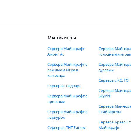
Мини-игры
Сервера Майнкрафт
Сервера Майнкра
Амонг Ас
голодными игра
Сервера Майнкрафт с
Сервера Майнкра
режимом Игра в
дуэлями
кальмара
Сервера с КС: ГО
Сервера с БедВарс
Сервера Майнкр
Сервера Майнкрафт с
SkyPvP
прятками
Сервера Майнкра
Сервера Майнкрафт с
СкайВарсом
паркуром
Сервера Браво Ст
Сервера с ТНТ Раном
Майнкрафт