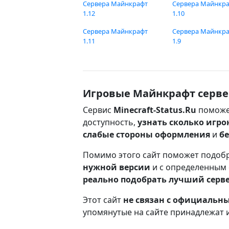
Сервера Майнкрафт
Сервера Майнкр
1.12
1.10
Сервера Майнкрафт
Сервера Майнкр
1.11
1.9
Игровые Майнкрафт серве
Сервис
Minecraft-Status.Ru
поможе
доступность,
узнать сколько игро
слабые стороны оформления
и
б
Помимо этого сайт поможет подоб
нужной версии
и с определенным
реально подобрать лучший серв
Этот сайт
не связан с официаль
упомянутые на сайте принадлежат 