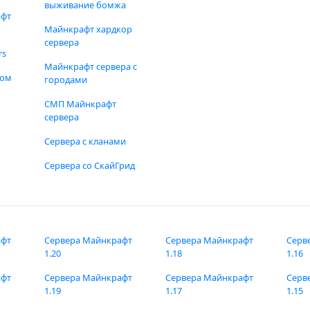
выживание бомжа
афт
Майнкрафт хардкор
сервера
rs
Майнкрафт сервера с
фом
городами
СМП Майнкрафт
сервера
Сервера с кланами
Сервера со СкайГрид
афт
Сервера Майнкрафт
Сервера Майнкрафт
Серв
1.20
1.18
1.16
афт
Сервера Майнкрафт
Сервера Майнкрафт
Серв
1.19
1.17
1.15