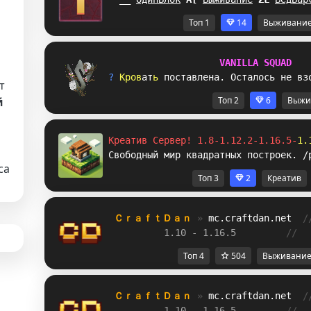
Топ 1
14
Выживани
V
A
N
I
L
L
A
S
Q
U
A
D
? 
К
р
о
в
а
т
ь
п
о
с
т
а
в
л
ен
а
.
О
с
т
а
л
о
с
ь
н
е
в
з
т
й
Топ 2
6
Выжи
Креатив Сервер! 1.8-1.12.2-1.16.5-
1.
Свободный мир квадратных построек. /
са
Топ 3
2
Креатив
ＣｒａｆｔＤａｎ 
» 
mc.craftdan.net
/
1.10 - 1.16.5         
//  
Топ 4
504
Выживани
ＣｒａｆｔＤａｎ 
» 
mc.craftdan.net
/
1.10 - 1.16.5         
//  