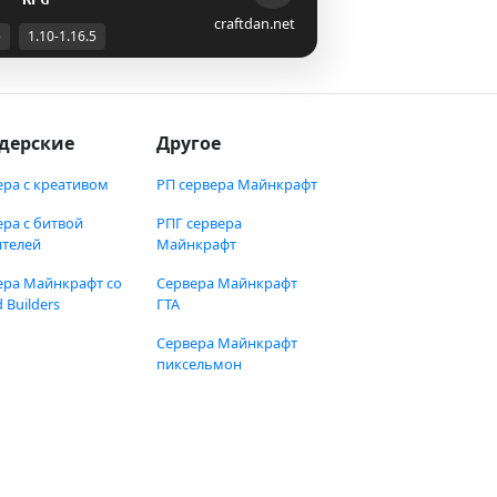
craftdan.net
е
1.10-1.16.5
дерские
Другое
ера с креативом
РП сервера Майнкрафт
ера с битвой
РПГ сервера
ителей
Майнкрафт
ера Майнкрафт со
Сервера Майнкрафт
 Builders
ГТА
Сервера Майнкрафт
пиксельмон