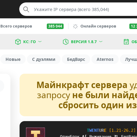
Всего серверов
Онлайн серверов
385 044
12 
КС: ГО
ВЕРСИЯ 1.8.7
ОБ
Новые
С дуэлями
БедВарс
Aternos
Луч
Майнкрафт сервера
у
запросу
не были найд
сбросить один и
T
W
E
N
T
U
R
E
[1.21-26.2]
DK
ОдинБлок
N
W
Выживание
_
R
БедВар