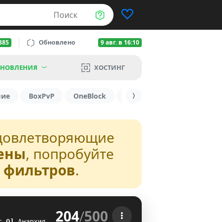
Поиск
Обновлено
385
9 авг. в 16:10
НОВЛЕНИЯ
ХОСТИНГ
шие
BoxPvP
OneBlock
1.19.3
1.16
1.8.2
довлетворяющие
ены
, попробуйте
з фильтров
.
204
/
500
 
с
Q
^
Анархия
DH