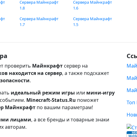
афт
Сервера Майнкрафт
Сервера Майнкрафт
1.8
1.6
афт
Сервера Майнкрафт
Сервера Майнкрафт
1.7
1.5
ра
Сс
т проверить
Майнкрафт
сервер на
Май
ков находится на сервер
, а также подскажет
Май
езопасности
.
Май
рать
идеальный режим игры
или
мини-игру
 событием.
Minecraft-Status.Ru
поможет
Топ
ер Майнкрафт
по вашим параметрам!
Нов
ными лицами
, а все бренды и товарные знаки
их авторам.