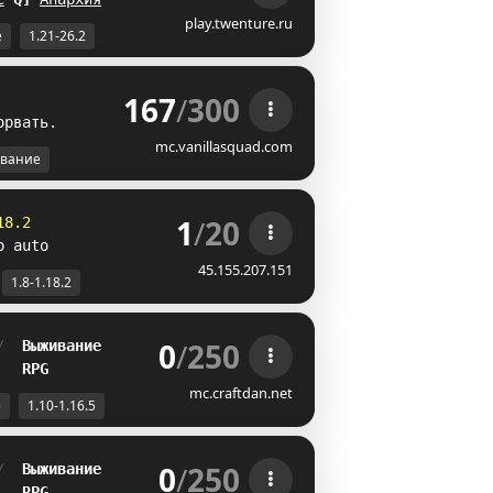
play.twenture.ru
е
1.21-26.2
167
/
300
о
рв
а
т
ь
.
mc.vanillasquad.com
вание
1
/
20
18.2
p auto
45.155.207.151
1.8-1.18.2
0
/
250
/  
Выживание
   
RPG
mc.craftdan.net
е
1.10-1.16.5
0
/
250
/  
Выживание
   
RPG