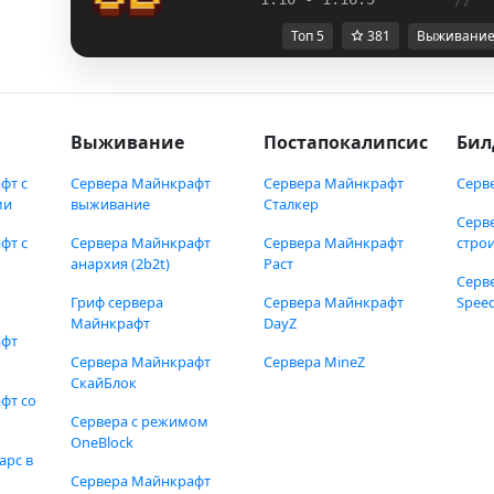
Топ 5
381
Выживани
Выживание
Постапокалипсис
Бил
фт с
Сервера Майнкрафт
Сервера Майнкрафт
Серв
ми
выживание
Сталкер
Серв
фт с
Сервера Майнкрафт
Сервера Майнкрафт
стро
анархия (2b2t)
Раст
Серв
Гриф сервера
Сервера Майнкрафт
Speed
Майнкрафт
DayZ
афт
Сервера Майнкрафт
Сервера MineZ
СкайБлок
фт со
Сервера с режимом
OneBlock
арс в
Сервера Майнкрафт