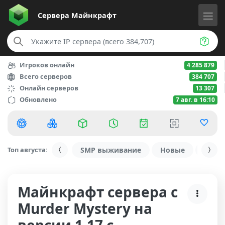
Сервера
Майнкрафт
Игроков онлайн
4 285 879
Всего серверов
384 707
Онлайн серверов
13 307
Обновлено
7 авг. в 16:10
Топ августа:
SMP выживание
Новые
С ду
Майнкрафт сервера с
Murder Mystery на