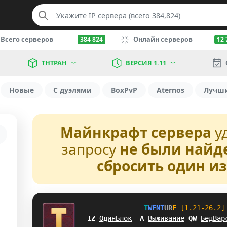
Всего серверов
Онлайн серверов
384 824
12 
ТНТРАН
ВЕРСИЯ 1.11
Новые
С дуэлями
BoxPvP
Aternos
Лучш
Майнкрафт сервера
у
запросу
не были найд
сбросить один и
T
W
E
N
T
U
R
E
[1.21-26.2]
R[
ОдинБлок
[
G
Выживание
R
V
БедВар