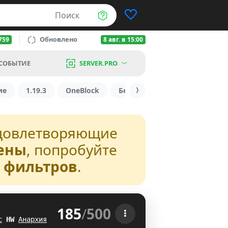
Поиск
Обновлено
759
8 авг. в 15:00
СОБЫТИЕ
SERVER.PRO
ие
1.19.3
OneBlock
БедВарс
1.16
1.8.2
довлетворяющие
ены
, попробуйте
з фильтров
.
185
/
500
 
с
H
T
Анархия
LE