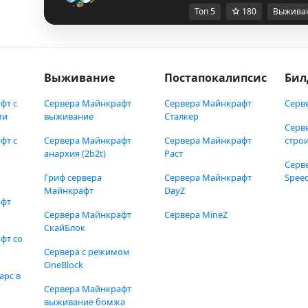
Топ 5
180
Выжива
Выживание
Постапокалипсис
Бил
фт с
Сервера Майнкрафт
Сервера Майнкрафт
Серв
ми
выживание
Сталкер
Серв
фт с
Сервера Майнкрафт
Сервера Майнкрафт
стро
анархия (2b2t)
Раст
Серв
Гриф сервера
Сервера Майнкрафт
Speed
Майнкрафт
DayZ
афт
Сервера Майнкрафт
Сервера MineZ
СкайБлок
фт со
Сервера с режимом
OneBlock
арс в
Сервера Майнкрафт
выживание бомжа