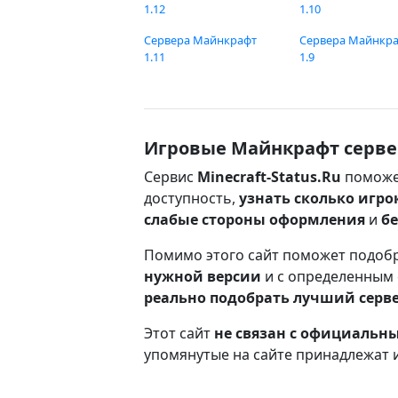
1.12
1.10
Сервера Майнкрафт
Сервера Майнкр
1.11
1.9
Игровые Майнкрафт серве
Сервис
Minecraft-Status.Ru
поможе
доступность,
узнать сколько игро
слабые стороны оформления
и
б
Помимо этого сайт поможет подоб
нужной версии
и с определенным
реально подобрать лучший серв
Этот сайт
не связан с официаль
упомянутые на сайте принадлежат 