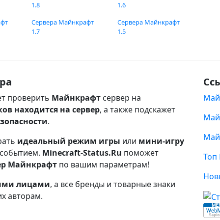
1.8
1.6
афт
Сервера Майнкрафт
Сервера Майнкрафт
1.7
1.5
ра
Сс
т проверить
Майнкрафт
сервер на
Май
ков находится на сервер
, а также подскажет
Май
езопасности
.
Май
рать
идеальный режим игры
или
мини-игру
 событием.
Minecraft-Status.Ru
поможет
Топ
ер Майнкрафт
по вашим параметрам!
Нов
ными лицами
, а все бренды и товарные знаки
их авторам.