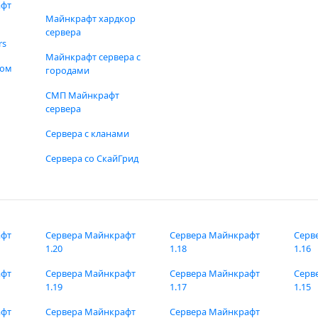
афт
Майнкрафт хардкор
сервера
rs
Майнкрафт сервера с
фом
городами
СМП Майнкрафт
сервера
Сервера с кланами
Сервера со СкайГрид
афт
Сервера Майнкрафт
Сервера Майнкрафт
Серв
1.20
1.18
1.16
афт
Сервера Майнкрафт
Сервера Майнкрафт
Серв
1.19
1.17
1.15
афт
Сервера Майнкрафт
Сервера Майнкрафт