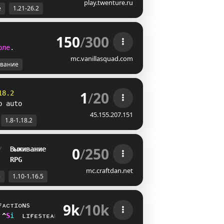
play.twenture.ru
е
1.21-26.2
150
/
300
о
л
е
.
mc.vanillasquad.com
вание
1
/
20
18.2
p auto
45.155.207.151
1.8-1.18.2
0
/
250
/  
Выживание
   
RPG
mc.craftdan.net
е
1.10-1.16.5
9k
/
10k
ғᴀᴄᴛɪᴏɴs
P
Y
i
ʟɪғᴇsᴛᴇᴀʟ