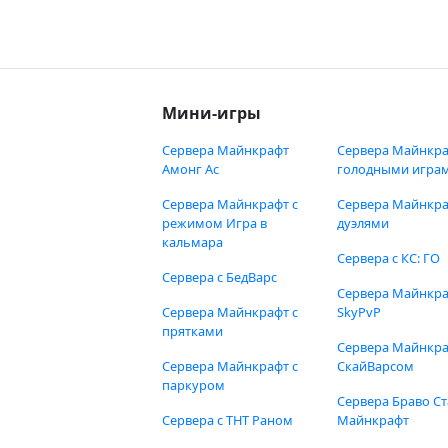
Мини-игры
Сервера Майнкрафт
Сервера Майнкра
Амонг Ас
голодными игра
Сервера Майнкрафт с
Сервера Майнкра
режимом Игра в
дуэлями
кальмара
Сервера с КС: ГО
Сервера с БедВарс
Сервера Майнкр
Сервера Майнкрафт с
SkyPvP
прятками
Сервера Майнкра
Сервера Майнкрафт с
СкайВарсом
паркуром
Сервера Браво Ст
Сервера с ТНТ Раном
Майнкрафт