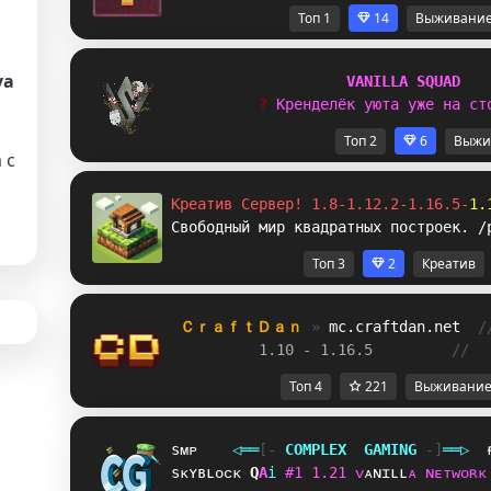
Топ 1
14
Выживани
va
V
A
N
I
L
L
A
S
Q
U
A
D
? 
К
р
е
н
д
е
л
ё
к
у
ю
т
а
у
ж
е
н
а
с
т
Топ 2
6
Выжи
 с
Креатив Сервер! 1.8-1.12.2-1.16.5-
1.
Свободный мир квадратных построек. /
Топ 3
2
Креатив
ＣｒａｆｔＤａｎ 
» 
mc.craftdan.net
/
1.10 - 1.16.5         
//  
Топ 4
221
Выживани
sᴍᴘ
◁
═
═
[‐
C
O
M
P
L
E
X
G
A
M
I
N
G
‐]
═
═
▷
sᴋʏʙʟᴏᴄᴋ
J
H
i
#
1
1
.
2
1
ᴠ
ᴀ
ɴ
ɪ
ʟ
ʟ
ᴀ
ɴ
ᴇ
ᴛ
ᴡ
ᴏ
ʀ
ᴋ