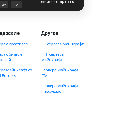
bmc.mc-complex.com
ние
1.21
дерские
Другое
ера с креативом
РП сервера Майнкрафт
ера с битвой
РПГ сервера
ителей
Майнкрафт
ера Майнкрафт со
Сервера Майнкрафт
 Builders
ГТА
Сервера Майнкрафт
пиксельмон