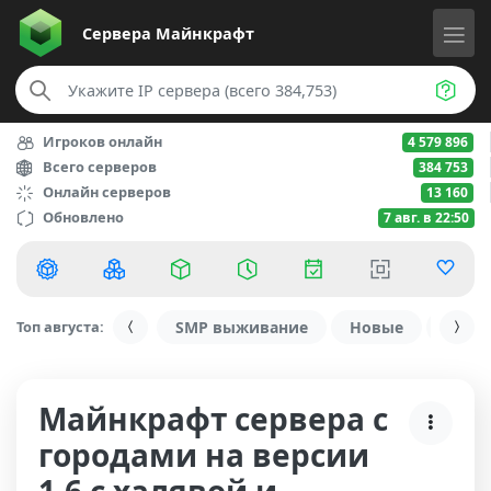
Сервера
Майнкрафт
Игроков онлайн
4 579 896
Всего серверов
384 753
Онлайн серверов
13 160
Обновлено
7 авг. в 22:50
Топ августа:
SMP выживание
Новые
С ду
Майнкрафт сервера с
городами на версии