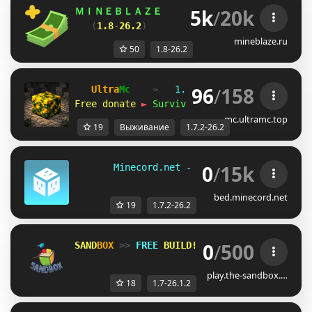
5k
/
20k
ＭＩＮＥＢＬＡＺＥ      
//    
「 
Взломай любы
(
1.8
-
26.2
)        
//           
забирай 
mineblaze.ru
50
1.8-26.2
96
/
158
Ultra
Mc
≈   
1.7.2 — 26.2
   ≈   
2020-
Free donate 
►
Survival
 • 
SkyBlock
 • 
Vanill
mc.ultramc.top
19
Выживание
1.7.2-26.2
0
/
15k
       Minecord.net - 
[1.7.2 - 26.2]      
bed.minecord.net
19
1.7.2-26.2
0
/
500
SAND
BOX 
>> 
FREE 
BUILD! 
(1.7-26.1.2)
play.the-sandbox.…
18
1.7-26.1.2