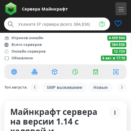
Сервера
Майнкрафт
Игроков онлайн
4 459 944
Всего серверов
384 836
Онлайн серверов
12 724
Обновлено
8 авг. в 17:10
Топ августа:
SMP выживание
Новые
С ду
Майнкрафт сервера
на версии 1.14 с