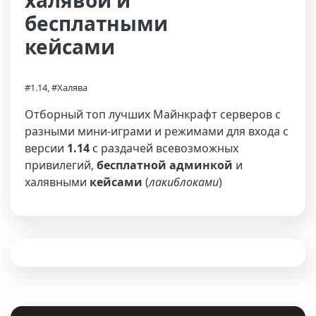
халявой и
бесплатными
кейсами
#1.14, #Халява
Отборный топ лучших Майнкрафт серверов с
разными мини-играми и режимами для входа с
версии
1.14
с раздачей всевозможных
привилегий,
бесплатной админкой
и
халявными
кейсами
(
лакиблоками
)