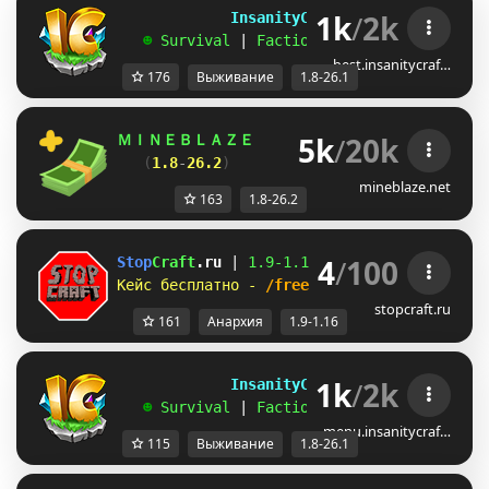
1k
/
2k
             InsanityCraft 
|| 
1.8 - 26.1
   ☻ 
Survival 
| 
Factions 
| 
Skyblock 
| 
Free
best.insanitycraf…
176
Выживание
1.8-26.1
5k
/
20k
ＭＩＮＥＢＬＡＺＥ      
//    
「 
Взломай любы
(
1.8
-
26.2
)        
//           
забирай 
mineblaze.net
163
1.8-26.2
4
/
100
Stop
Craft
.ru 
| 
1.9-
1.16 
| 
Справедливый сер
Кейс бесплатно - 
/freecase 
| 
Паркур, 
анарх
stopcraft.ru
161
Анархия
1.9-1.16
1k
/
2k
             InsanityCraft 
|| 
1.8 - 26.1
   ☻ 
Survival 
| 
Factions 
| 
Skyblock 
| 
Free
menu.insanitycraf…
115
Выживание
1.8-26.1