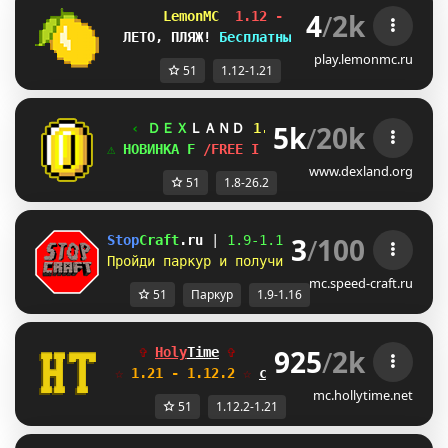
4
/
2k
LemonMC  
1.12 - 1.21+
ЛЕТО, ПЛЯЖ! 
Бесплатный кейс - 
/free
play.lemonmc.ru
51
1.12-1.21
5k
/
20k
‹ 
ＤＥＸ
ＬＡＮＤ 
1.8
-
26.2 
❤❤❤❤❤ 
›
⚠ 
НОВИНКА 
H
 /FREE 
\
 РАЗДАЧИ 
L
 МИНИ-ИГРЫ 
⚠
www.dexland.org
51
1.8-26.2
3
/
100
Stop
Craft
.ru 
| 
1.9-
1.16 
| 
Честный сервер б
Пройди паркур и получи донат бесплатно! 
Ле
mc.speed-craft.ru
51
Паркур
1.9-1.16
925
/
2k
✞ 
Holy
Time
✞    
Идеальные режимы
☆
 1.21 - 1.12.2 
☆ 
с бесплатным донатом!
mc.hollytime.net
51
1.12.2-1.21