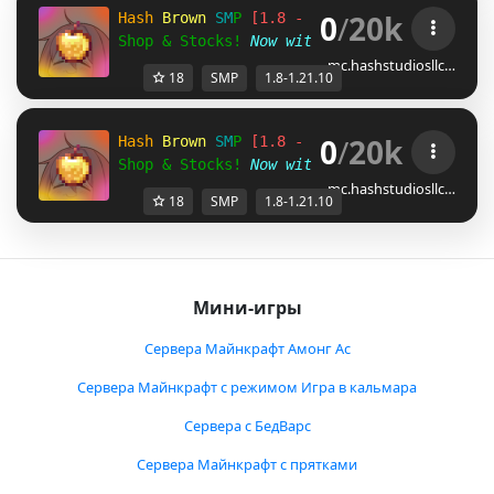
0
/
20k
H
a
s
h
B
r
o
w
n
S
M
P
[1.8 - 1.21.10]
Shop & Stocks!
Now with 
Ranks
!
FREE
 Crates
mc.hashstudiosllc…
18
SMP
1.8-1.21.10
0
/
20k
H
a
s
h
B
r
o
w
n
S
M
P
[1.8 - 1.21.10]
Shop & Stocks!
Now with 
Ranks
!
FREE
 Crates
mc.hashstudiosllc…
18
SMP
1.8-1.21.10
Мини-игры
Сервера Майнкрафт Амонг Ас
Сервера Майнкрафт с режимом Игра в кальмара
Сервера с БедВарс
Сервера Майнкрафт с прятками