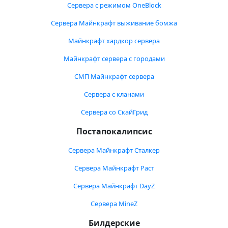
Сервера с режимом OneBlock
Сервера Майнкрафт выживание бомжа
Майнкрафт хардкор сервера
Майнкрафт сервера с городами
СМП Майнкрафт сервера
Сервера с кланами
Сервера со СкайГрид
Постапокалипсис
Сервера Майнкрафт Сталкер
Сервера Майнкрафт Раст
Сервера Майнкрафт DayZ
Сервера MineZ
Билдерские