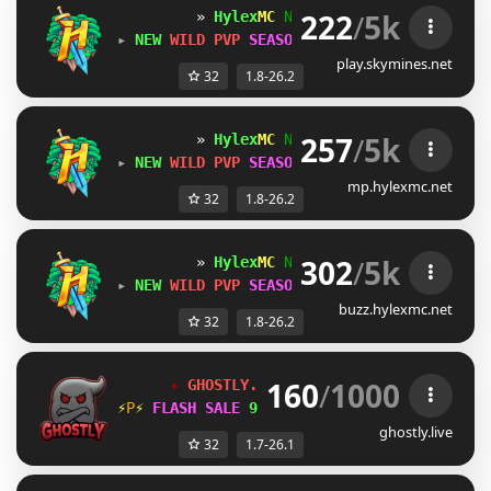
222
/
5k
» 
Hylex
MC 
Network 
[1.8-26.2] 
«
▸ 
NEW 
WILD PVP 
SEASON!
 + 
30% 
STORE 
SALE!
 ◂
play.skymines.net
32
1.8-26.2
257
/
5k
» 
Hylex
MC 
Network 
[1.8-26.2] 
«
▸ 
NEW 
WILD PVP 
SEASON!
 + 
30% 
STORE 
SALE!
 ◂
mp.hylexmc.net
32
1.8-26.2
302
/
5k
» 
Hylex
MC 
Network 
[1.8-26.2] 
«
▸ 
NEW 
WILD PVP 
SEASON!
 + 
30% 
STORE 
SALE!
 ◂
buzz.hylexmc.net
32
1.8-26.2
160
/
1000
✦ 
GHOSTLY.LIVE 
NETWORK 
[1.7/26.1+] 
✦
⚡
\
⚡ 
FLASH SALE 
90% OFF 
» 
store.ghostly.liv
ghostly.live
32
1.7-26.1