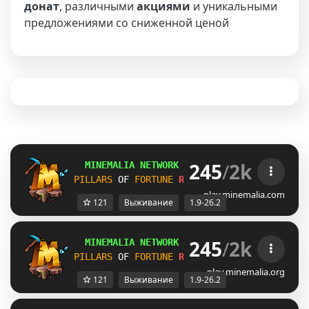
донат
, различными
акциями
и уникальными
предложениями со сниженной ценой
245
/
2k
MINEMALIA NETWORK
1.9-26.2
 |
SUMMER SALE
PILLARS
OF 
FORTUNE
RELEASE!
SURVIVAL
26.2
play.minemalia.com
121
Выживание
1.9-26.2
245
/
2k
MINEMALIA NETWORK
1.9-26.2
 |
SUMMER SALE
PILLARS
OF 
FORTUNE
RELEASE!
SURVIVAL
26.2
play.minemalia.org
121
Выживание
1.9-26.2