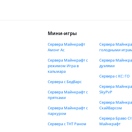
Мини-игры
Сервера Майнкрафт
Сервера Майнкра
Амонг Ас
голодными игра
Сервера Майнкрафт с
Сервера Майнкра
режимом Игра в
дуэлями
кальмара
Сервера с КС: ГО
Сервера с БедВарс
Сервера Майнкр
Сервера Майнкрафт с
SkyPvP
прятками
Сервера Майнкра
Сервера Майнкрафт с
СкайВарсом
паркуром
Сервера Браво Ст
Сервера с ТНТ Раном
Майнкрафт