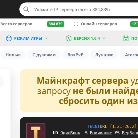
Всего серверов
Онлайн серверов
384 839
12 
РЕЖИМ ИГРЫ
ВЕРСИЯ 1.6.4
ПО
Новые
С дуэлями
BoxPvP
Лучшие
Atern
Майнкрафт сервера
у
запросу
не были найд
сбросить один и
T
W
E
N
T
U
R
E
[1.21-26.2]
_]
ОдинБлок
U
I
Выживание
@
Z
БедВар