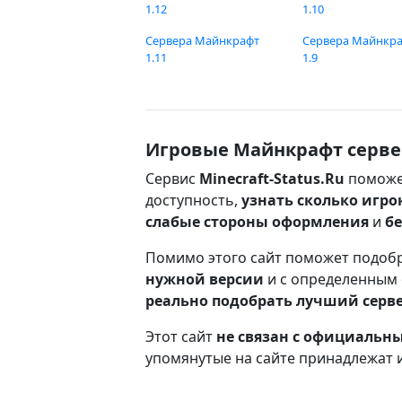
1.12
1.10
Сервера Майнкрафт
Сервера Майнкр
1.11
1.9
Игровые Майнкрафт серве
Сервис
Minecraft-Status.Ru
поможе
доступность,
узнать сколько игро
слабые стороны оформления
и
б
Помимо этого сайт поможет подоб
нужной версии
и с определенным
реально подобрать лучший серв
Этот сайт
не связан с официаль
упомянутые на сайте принадлежат 