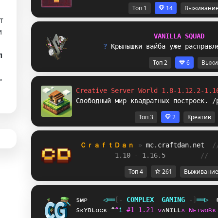
Топ 1
14
Выживани
т
и
V
A
N
I
L
L
A
S
Q
U
A
D
? 
К
р
ы
л
ы
ш
к
и
в
а
й
б
а
у
ж
е
р
а
с
п
р
а
в
л
л
Топ 2
6
Выжи
ь
Creative Server World 1.8-1.12.2-1.1
Свободный мир квадратных построек. /
Топ 3
2
Креатив
ＣｒａｆｔＤａｎ 
» 
mc.craftdan.net
/
1.10 - 1.16.5         
//  
Топ 4
261
Выживани
sᴍᴘ
◁
═
═
[‐
C
O
M
P
L
E
X
G
A
M
I
N
G
‐]
═
═
▷
sᴋʏʙʟᴏᴄᴋ
W
^
i
#
1
1
.
2
1
ᴠ
ᴀ
ɴ
ɪ
ʟ
ʟ
ᴀ
ɴ
ᴇ
ᴛ
ᴡ
ᴏ
ʀ
ᴋ