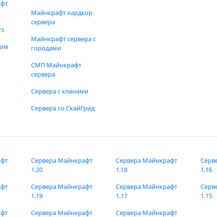
афт
Майнкрафт хардкор
сервера
rs
Майнкрафт сервера с
фом
городами
СМП Майнкрафт
сервера
Сервера с кланами
Сервера со СкайГрид
афт
Сервера Майнкрафт
Сервера Майнкрафт
Серв
1.20
1.18
1.16
афт
Сервера Майнкрафт
Сервера Майнкрафт
Серв
1.19
1.17
1.15
афт
Сервера Майнкрафт
Сервера Майнкрафт