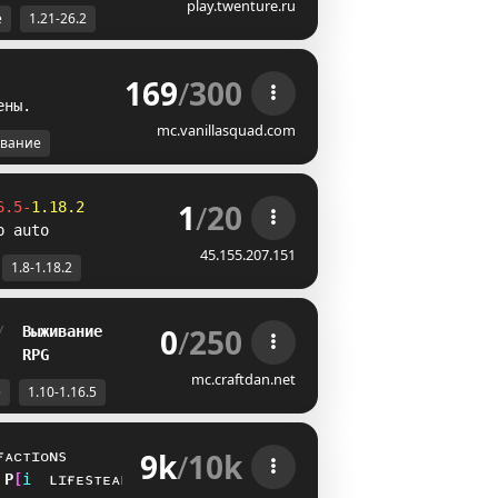
play.twenture.ru
е
1.21-26.2
169
/
300
е
н
ы
.
mc.vanillasquad.com
вание
1
/
20
6.5-
1.18.2
p auto
45.155.207.151
1.8-1.18.2
0
/
250
/  
Выживание
   
RPG
mc.craftdan.net
е
1.10-1.16.5
9k
/
10k
ғᴀᴄᴛɪᴏɴs
P
C
i
ʟɪғᴇsᴛᴇᴀʟ