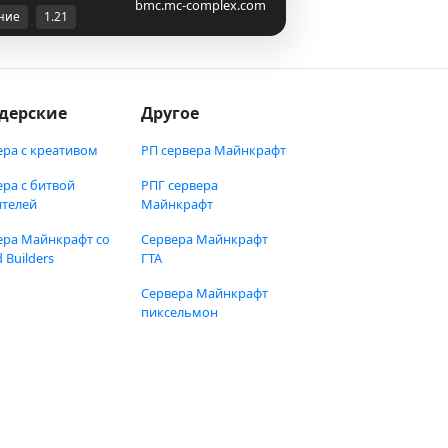
bmc.mc-complex.com
ние
1.21
дерские
Другое
ера с креативом
РП сервера Майнкрафт
ера с битвой
РПГ сервера
ителей
Майнкрафт
ера Майнкрафт со
Сервера Майнкрафт
 Builders
ГТА
Сервера Майнкрафт
пиксельмон