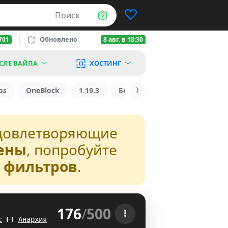
Поиск
Обновлено
701
8 авг. в 18:30
СЛЕ ВАЙПА
ХОСТИНГ
os
OneBlock
1.19.3
БедВарс
1.16
1.8.2
довлетворяющие
ены
, попробуйте
з фильтров
.
176
/
500
 
с
R
K
Анархия
ZT