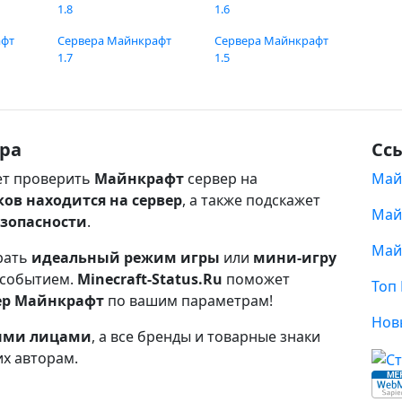
1.8
1.6
афт
Сервера Майнкрафт
Сервера Майнкрафт
1.7
1.5
ра
Сс
т проверить
Майнкрафт
сервер на
Май
ков находится на сервер
, а также подскажет
Май
езопасности
.
Май
рать
идеальный режим игры
или
мини-игру
 событием.
Minecraft-Status.Ru
поможет
Топ
ер Майнкрафт
по вашим параметрам!
Нов
ными лицами
, а все бренды и товарные знаки
их авторам.