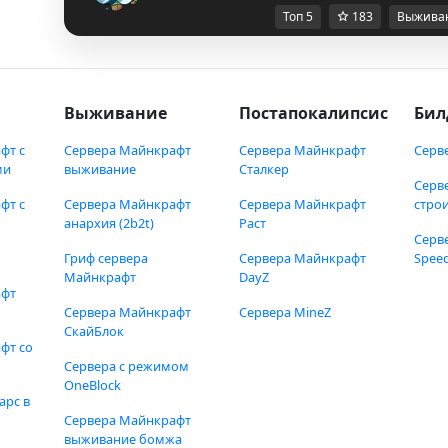
Топ 5
183
Выжива
Выживание
Постапокалипсис
Бил
фт с
Сервера Майнкрафт
Сервера Майнкрафт
Серв
ми
выживание
Сталкер
Серв
фт с
Сервера Майнкрафт
Сервера Майнкрафт
стро
анархия (2b2t)
Раст
Серв
Гриф сервера
Сервера Майнкрафт
Speed
Майнкрафт
DayZ
афт
Сервера Майнкрафт
Сервера MineZ
СкайБлок
фт со
Сервера с режимом
OneBlock
арс в
Сервера Майнкрафт
выживание бомжа