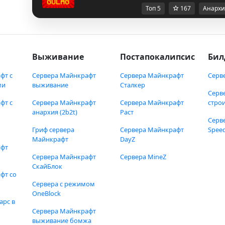
Топ 5
167
Анархи
Выживание
Постапокалипсис
Бил
фт с
Сервера Майнкрафт
Сервера Майнкрафт
Серв
ми
выживание
Сталкер
Серв
фт с
Сервера Майнкрафт
Сервера Майнкрафт
стро
анархия (2b2t)
Раст
Серв
Гриф сервера
Сервера Майнкрафт
Speed
Майнкрафт
DayZ
афт
Сервера Майнкрафт
Сервера MineZ
СкайБлок
фт со
Сервера с режимом
OneBlock
арс в
Сервера Майнкрафт
выживание бомжа