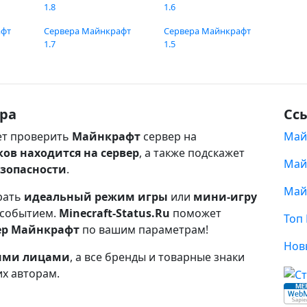
1.8
1.6
афт
Сервера Майнкрафт
Сервера Майнкрафт
1.7
1.5
ра
Сс
т проверить
Майнкрафт
сервер на
Май
ков находится на сервер
, а также подскажет
Май
езопасности
.
Май
рать
идеальный режим игры
или
мини-игру
 событием.
Minecraft-Status.Ru
поможет
Топ
ер Майнкрафт
по вашим параметрам!
Нов
ными лицами
, а все бренды и товарные знаки
их авторам.