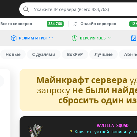
Всего серверов
Онлайн серверов
384 768
12 
РЕЖИМ ИГРЫ
ВЕРСИЯ 1.8.5
Новые
С дуэлями
BoxPvP
Лучшие
Atern
Майнкрафт сервера
у
запросу
не были найд
сбросить один и
V
A
N
I
L
L
A
S
Q
U
A
D
? 
К
л
ю
ч
о
т
у
ю
т
н
о
й
в
а
н
и
л
и
у
т