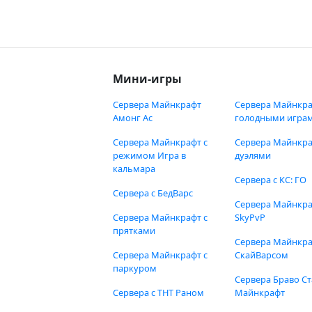
Мини-игры
Сервера Майнкрафт
Сервера Майнкра
Амонг Ас
голодными игра
Сервера Майнкрафт с
Сервера Майнкра
режимом Игра в
дуэлями
кальмара
Сервера с КС: ГО
Сервера с БедВарс
Сервера Майнкр
Сервера Майнкрафт с
SkyPvP
прятками
Сервера Майнкра
Сервера Майнкрафт с
СкайВарсом
паркуром
Сервера Браво Ст
Сервера с ТНТ Раном
Майнкрафт