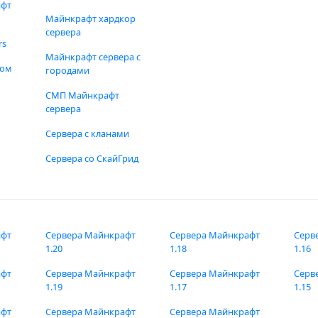
афт
Майнкрафт хардкор
сервера
rs
Майнкрафт сервера с
фом
городами
СМП Майнкрафт
сервера
Сервера с кланами
Сервера со СкайГрид
афт
Сервера Майнкрафт
Сервера Майнкрафт
Серв
1.20
1.18
1.16
афт
Сервера Майнкрафт
Сервера Майнкрафт
Серв
1.19
1.17
1.15
афт
Сервера Майнкрафт
Сервера Майнкрафт