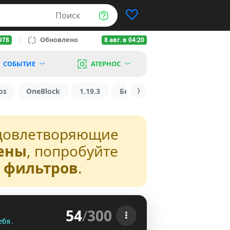
Поиск
Обновлено
978
8 авг. в 04:20
СОБЫТИЕ
АТЕРНОС
os
OneBlock
1.19.3
БедВарс
1.16
1.8.2
довлетворяющие
ены
, попробуйте
з фильтров
.
54
/
300
е
б
я
.