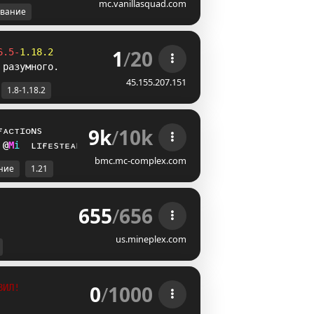
mc.vanillasquad.com
вание
1
/
20
6.5-
1.18.2
 разумного.
45.155.207.151
1.8-1.18.2
9k
/
10k
ғᴀᴄᴛɪᴏɴs
Y
^
i
ʟɪғᴇsᴛᴇᴀʟ
bmc.mc-complex.com
ние
1.21
655
/
656
us.mineplex.com
0
/
1000
ВИЛ!