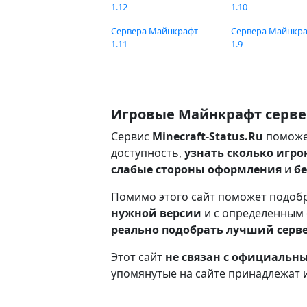
1.12
1.10
Сервера Майнкрафт
Сервера Майнкр
1.11
1.9
Игровые Майнкрафт серве
Сервис
Minecraft-Status.Ru
поможе
доступность,
узнать сколько игро
слабые стороны оформления
и
б
Помимо этого сайт поможет подоб
нужной версии
и с определенным
реально подобрать лучший серв
Этот сайт
не связан с официаль
упомянутые на сайте принадлежат 