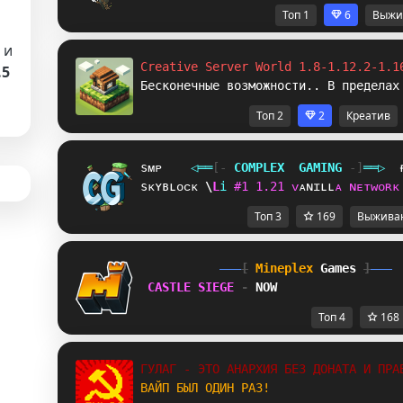
Топ 1
6
Выжи
 и
Creative Server World 1.8-1.12.2-1.1
.5
Бесконечные возможности.. В пределах
Топ 2
2
Креатив
sᴍᴘ
◁
═
═
[‐
C
O
M
P
L
E
X
G
A
M
I
N
G
‐]
═
═
▷
sᴋʏʙʟᴏᴄᴋ
I
Y
i
#
1
1
.
2
1
ᴠ
ᴀ
ɴ
ɪ
ʟ
ʟ
ᴀ
ɴ
ᴇ
ᴛ
ᴡ
ᴏ
ʀ
ᴋ
Топ 3
169
Выжива
[
Mineplex
Games
]
CASTLE SIEGE 
- 
NOW
Топ 4
168
ГУЛАГ - ЭТО АНАРХИЯ БЕЗ ДОНАТА И ПРА
ВАЙП БЫЛ ОДИН РАЗ!