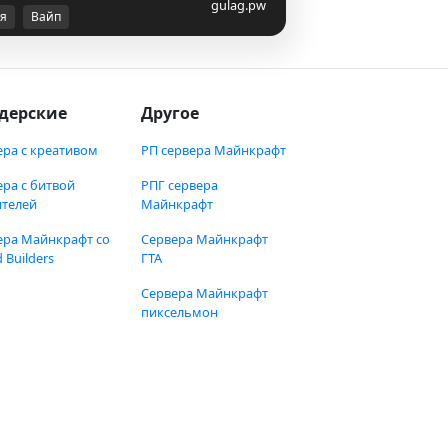
gulag.pw
я
Вайп
дерские
Другое
ера с креативом
РП сервера Майнкрафт
ера с битвой
РПГ сервера
ителей
Майнкрафт
ера Майнкрафт со
Сервера Майнкрафт
 Builders
ГТА
Сервера Майнкрафт
пиксельмон