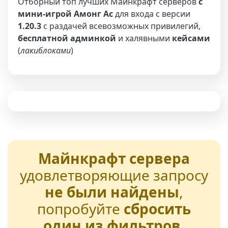
Отборный топ лучших Майнкрафт серверов
с
мини-игрой Амонг Ас
для входа с версии
1.20.3
с раздачей всевозможных привилегий,
бесплатной админкой
и халявными
кейсами
(
лакиблоками
)
Майнкрафт сервера
удовлетворяющие запросу
не были найдены
,
попробуйте
сбросить
один из фильтров
.