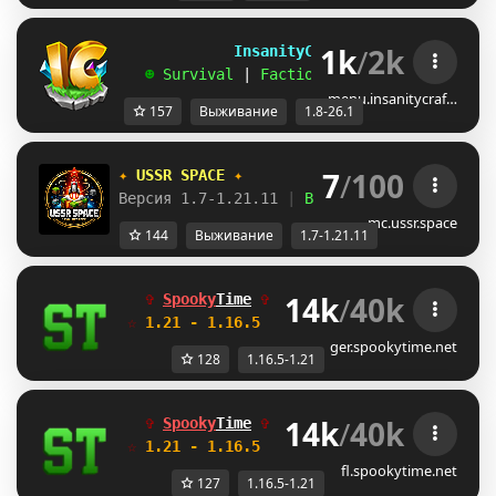
1k
/
2k
             InsanityCraft 
|| 
1.8 - 26.1
   ☻ 
Survival 
| 
Factions 
| 
Skyblock 
| 
Free
menu.insanitycraf…
157
Выживание
1.8-26.1
7
/
100
✦ 
USSR SPACE 
✦
Версия 1.7-1.21.11 
| 
Выживание 
| 
Приваты 
|
mc.ussr.space
144
Выживание
1.7-1.21.11
14k
/
40k
✞ 
Spooky
Time
✞  
Идеальные режимы
☆ 
1.21 - 1.16.5 
 ☆  
для тебя и друзей!
ger.spookytime.net
128
1.16.5-1.21
14k
/
40k
✞ 
Spooky
Time
✞  
Идеальные режимы
☆ 
1.21 - 1.16.5 
 ☆  
для тебя и друзей!
fl.spookytime.net
127
1.16.5-1.21