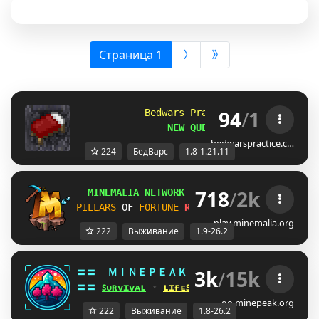
(выбрана)
Страница 1
94
/
1
            Bedwars Practice 
[1.8-1.21.11]
                NEW QUESTS!
bedwarspractice.c…
224
БедВарс
1.8-1.21.11
718
/
2k
MINEMALIA NETWORK
1.9-26.2
 |
SUMMER SALE
PILLARS
OF 
FORTUNE
RELEASE!
SURVIVAL
26.2
play.minemalia.org
222
Выживание
1.9-26.2
3k
/
15k
〓〓  
ＭＩＮＥＰＥＡＫ 
¤ 
1.8 - 26.2 
¤ 
]D_STR]
〓〓 
ꜱᴜʀᴠɪᴠᴀʟ
 ⋆ 
ʟɪғᴇꜱᴛᴇᴀʟ
 ⋆ 
ʙᴇᴅᴡᴀʀꜱ
 ⋆ 
ᴅᴜᴇʟꜱ
go.minepeak.org
222
Выживание
1.8-26.2