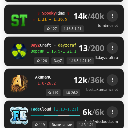
14k
/
40k
✞ 
Spooky
Time
✞  
Идеальные режимы
☆ 
1.21 - 1.16.5 
 ☆  
для тебя и друзей!
fumtine.net
127
1.16.5-1.21
13
/
200
DayZ
Craft 
»
dayzcraft.ru
Версии 1.16.5-1.21.10 
| 
Зомби апокалипсис!
fl.dayzcraft.ru
126
DayZ
1.16.5-1.21.10
12k
/
36k
Akuma
MC
P
R
I
S
O
N
J
U
S
T
R
E
L
E
A
S
E
D
!
!
1.8-26.2         
Join Now
┃ 
discord.gg/
best.akumamc.net
119
1.8-26.2
6k
/
6k
Fade
Cloud
[1.13-1.21]   
PRISON 
GENS 
SKYBLO
DUNGEON
hub.fadecloud.com
119
Выживание
1.13-1.21