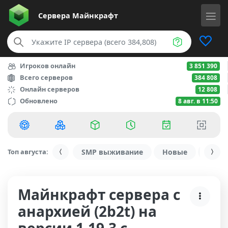
Сервера
Майнкрафт
Игроков онлайн
3 851 390
Всего серверов
384 808
Онлайн серверов
12 808
Обновлено
8 авг. в 11:50
Топ августа:
SMP выживание
Новые
С ду
Майнкрафт сервера с
анархией (2b2t) на