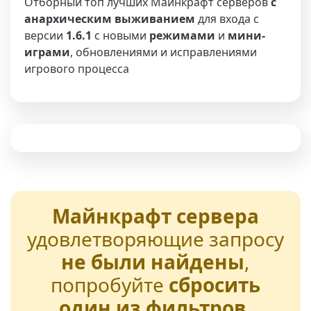
Отборный топ лучших Майнкрафт серверов
с
анархическим выживанием
для входа с
версии
1.6.1
с новыми
режимами
и
мини-
играми
, обновлениями и исправлениями
игрового процесса
Майнкрафт сервера
удовлетворяющие запросу
не были найдены
,
попробуйте
сбросить
один из фильтров
.