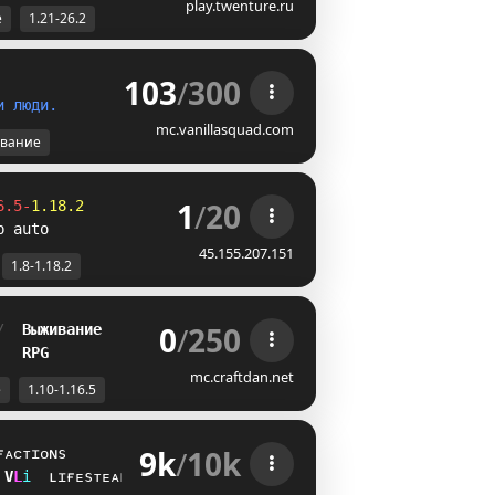
play.twenture.ru
е
1.21-26.2
103
/
300
и
л
ю
д
и
.
mc.vanillasquad.com
вание
1
/
20
6.5-
1.18.2
p auto
45.155.207.151
1.8-1.18.2
0
/
250
/  
Выживание
   
RPG
mc.craftdan.net
е
1.10-1.16.5
9k
/
10k
ғᴀᴄᴛɪᴏɴs
V
H
i
ʟɪғᴇsᴛᴇᴀʟ