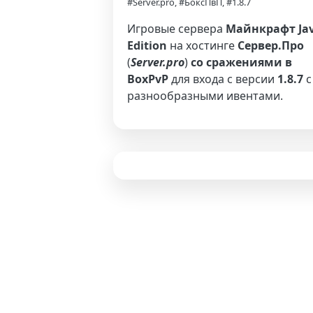
#Server.pro, #БоксПвП, #1.8.7
Игровые сервера
Майнкрафт Ja
Edition
на хостинге
Сервер.Про
(
Server.pro
)
со сражениями в
BoxPvP
для входа с версии
1.8.7
с
разнообразными ивентами.