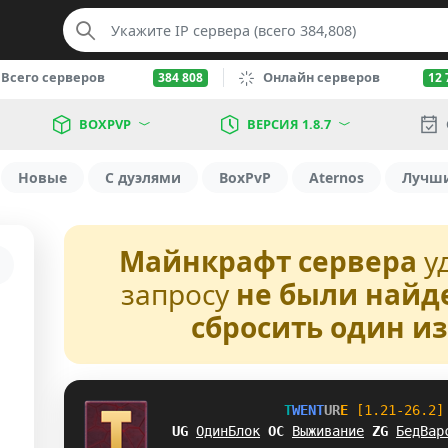
Всего серверов
Онлайн серверов
384 808
12 
BOXPVP
ВЕРСИЯ 1.8.7
Новые
С дуэлями
BoxPvP
Aternos
Лучш
Майнкрафт сервера
у
запросу
не были найд
сбросить один и
T
W
E
N
T
U
R
E
[1.21-26.2]
MF
ОдинБлок
]
Z
Выживание
E
X
БедВар