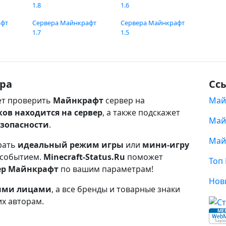
1.8
1.6
афт
Сервера Майнкрафт
Сервера Майнкрафт
1.7
1.5
ра
Сс
т проверить
Майнкрафт
сервер на
Май
ков находится на сервер
, а также подскажет
Май
езопасности
.
Май
рать
идеальный режим игры
или
мини-игру
 событием.
Minecraft-Status.Ru
поможет
Топ
ер Майнкрафт
по вашим параметрам!
Нов
ными лицами
, а все бренды и товарные знаки
их авторам.