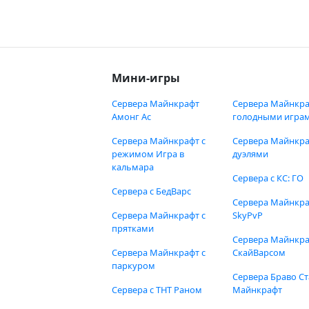
Мини-игры
Сервера Майнкрафт
Сервера Майнкра
Амонг Ас
голодными игра
Сервера Майнкрафт с
Сервера Майнкра
режимом Игра в
дуэлями
кальмара
Сервера с КС: ГО
Сервера с БедВарс
Сервера Майнкр
Сервера Майнкрафт с
SkyPvP
прятками
Сервера Майнкра
Сервера Майнкрафт с
СкайВарсом
паркуром
Сервера Браво Ст
Сервера с ТНТ Раном
Майнкрафт