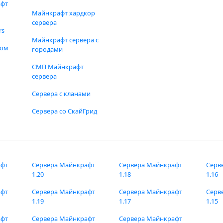
афт
Майнкрафт хардкор
сервера
rs
Майнкрафт сервера с
фом
городами
СМП Майнкрафт
сервера
Сервера с кланами
Сервера со СкайГрид
афт
Сервера Майнкрафт
Сервера Майнкрафт
Серв
1.20
1.18
1.16
афт
Сервера Майнкрафт
Сервера Майнкрафт
Серв
1.19
1.17
1.15
афт
Сервера Майнкрафт
Сервера Майнкрафт