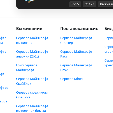
Топ 5
177
Выжива
Выживание
Постапокалипсис
Бил
фт с
Сервера Майнкрафт
Сервера Майнкрафт
Серв
ми
выживание
Сталкер
Серв
фт с
Сервера Майнкрафт
Сервера Майнкрафт
стро
анархия (2b2t)
Раст
Серв
Гриф сервера
Сервера Майнкрафт
Speed
Майнкрафт
DayZ
афт
Сервера Майнкрафт
Сервера MineZ
СкайБлок
фт со
Сервера с режимом
OneBlock
арс в
Сервера Майнкрафт
выживание бомжа