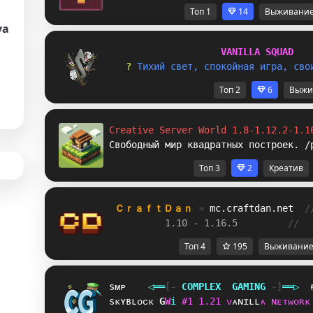
Топ 1
14
Выживани
va
V
A
N
I
L
L
A
S
Q
U
A
D
? 
Т
и
х
и
й
с
в
е
т
,
с
п
о
к
о
й
н
а
я
и
г
р
а
,
с
в
о
Топ 2
6
Выжи
Creative Server World 1.8-1.12.2-1.1
Свободный мир квадратных построек. /
Топ 3
2
Креатив
ＣｒａｆｔＤａｎ 
» 
mc.craftdan.net
/
1.10 - 1.16.5         
//  
Топ 4
195
Выживани
sᴍᴘ
◁
═
═
[‐
C
O
M
P
L
E
X
G
A
M
I
N
G
‐]
═
═
▷
sᴋʏʙʟᴏᴄᴋ
K
E
i
#
1
1
.
2
1
ᴠ
ᴀ
ɴ
ɪ
ʟ
ʟ
ᴀ
ɴ
ᴇ
ᴛ
ᴡ
ᴏ
ʀ
ᴋ