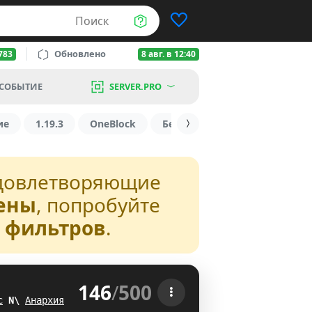
Поиск
Обновлено
783
8 авг. в 12:40
СОБЫТИЕ
SERVER.PRO
ие
1.19.3
OneBlock
БедВарс
1.16
1.8.2
довлетворяющие
ены
, попробуйте
з фильтров
.
146
/
500
 
с
X
B
Анархия
EI