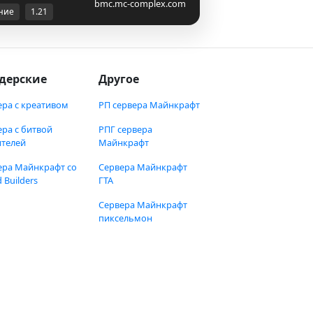
bmc.mc-complex.com
ние
1.21
дерские
Другое
ера с креативом
РП сервера Майнкрафт
ера с битвой
РПГ сервера
ителей
Майнкрафт
ера Майнкрафт со
Сервера Майнкрафт
 Builders
ГТА
Сервера Майнкрафт
пиксельмон