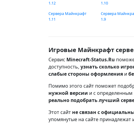
1.12
1.10
Сервера Майнкрафт
Сервера Майнкр
1.11
1.9
Игровые Майнкрафт серве
Сервис
Minecraft-Status.Ru
поможе
доступность,
узнать сколько игро
слабые стороны оформления
и
б
Помимо этого сайт поможет подоб
нужной версии
и с определенным
реально подобрать лучший серв
Этот сайт
не связан с официаль
упомянутые на сайте принадлежат 