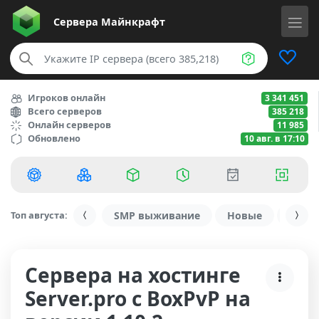
Сервера
Майнкрафт
Игроков онлайн
3 341 451
Всего серверов
385 218
Онлайн серверов
11 985
Обновлено
10 авг. в 17:10
Топ августа:
SMP выживание
Новые
С ду
Сервера на хостинге
Server.pro с BoxPvP на