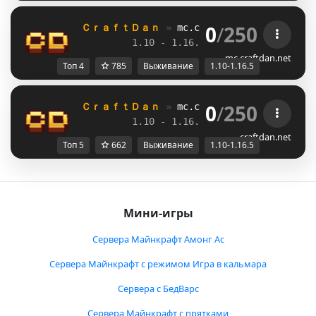
0
/
250
ＣｒａｆｔＤａｎ 
» 
mc.craftdan.net
//  
Выж
1.10 - 1.16.5         
//     
RPG
mc.craftdan.net
Топ 4
785
Выживание
1.10-1.16.5
0
/
250
ＣｒａｆｔＤａｎ 
» 
mc.craftdan.net
//  
Выж
1.10 - 1.16.5         
//     
RPG
craftdan.net
Топ 5
662
Выживание
1.10-1.16.5
Мини-игры
Сервера Майнкрафт Амонг Ас
Сервера Майнкрафт с режимом Игра в кальмара
Сервера с БедВарс
Сервера Майнкрафт с прятками