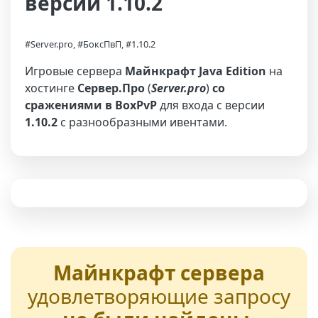
версии 1.10.2
#Server.pro, #БоксПвП, #1.10.2
Игровые сервера
Майнкрафт Java Edition
на
хостинге
Сервер.Про
(
Server.pro
)
со
сражениями в BoxPvP
для входа с версии
1.10.2
с разнообразными ивентами.
Майнкрафт сервера
удовлетворяющие запросу