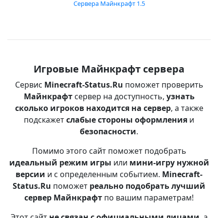
Сервера Майнкрафт 1.5
Игровые Майнкрафт сервера
Сервис
Minecraft-Status.Ru
поможет проверить
Майнкрафт
сервер на доступность,
узнать
сколько игроков находится на сервер
, а также
подскажет
слабые стороны оформления
и
безопасности
.
Помимо этого сайт поможет подобрать
идеальный режим игры
или
мини-игру нужной
версии
и с определенным событием.
Minecraft-
Status.Ru
поможет
реально подобрать лучший
сервер Майнкрафт
по вашим параметрам!
Этот сайт
не связан с официальными лицами
, а