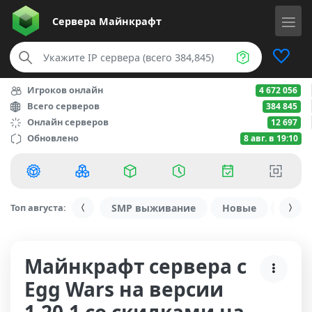
Сервера
Майнкрафт
Игроков онлайн
4 672 056
Всего серверов
384 845
Онлайн серверов
12 697
Обновлено
8 авг. в 19:10
Топ августа:
SMP выживание
Новые
С ду
Майнкрафт сервера с
Egg Wars на версии