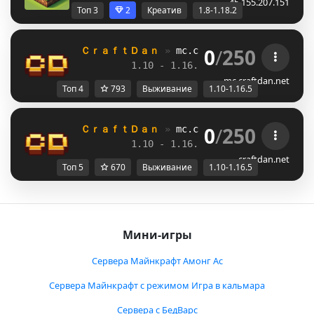
45.155.207.151
Топ 3
2
Креатив
1.8-1.18.2
0
/
250
ＣｒａｆｔＤａｎ 
» 
mc.craftdan.net
//  
Выж
1.10 - 1.16.5         
//     
RPG
mc.craftdan.net
Топ 4
793
Выживание
1.10-1.16.5
0
/
250
ＣｒａｆｔＤａｎ 
» 
mc.craftdan.net
//  
Выж
1.10 - 1.16.5         
//     
RPG
craftdan.net
Топ 5
670
Выживание
1.10-1.16.5
Мини-игры
Сервера Майнкрафт Амонг Ас
Сервера Майнкрафт с режимом Игра в кальмара
Сервера с БедВарс