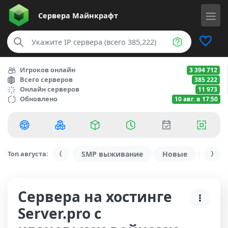
Сервера
Майнкрафт
Игроков онлайн
3 394 712
Всего серверов
385 222
Онлайн серверов
11 973
Обновлено
10 авг. в 17:50
Топ августа:
SMP выживание
Новые
С ду
Сервера на хостинге
Server.pro с