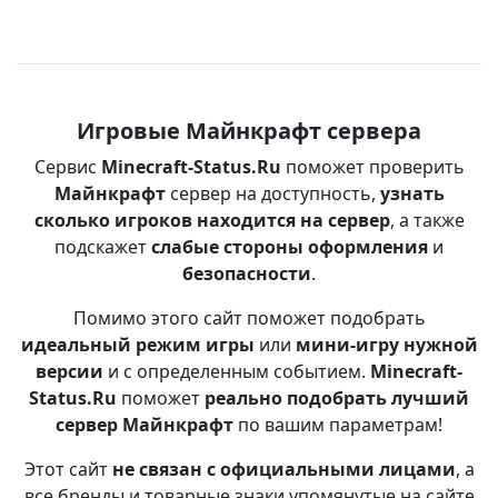
Игровые Майнкрафт сервера
Сервис
Minecraft-Status.Ru
поможет проверить
Майнкрафт
сервер на доступность,
узнать
сколько игроков находится на сервер
, а также
подскажет
слабые стороны оформления
и
безопасности
.
Помимо этого сайт поможет подобрать
идеальный режим игры
или
мини-игру нужной
версии
и с определенным событием.
Minecraft-
Status.Ru
поможет
реально подобрать лучший
сервер Майнкрафт
по вашим параметрам!
Этот сайт
не связан с официальными лицами
, а
все бренды и товарные знаки упомянутые на сайте