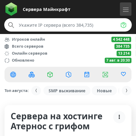
Сервера
Майнкрафт
Игроков онлайн
4 542 448
Всего серверов
384 735
Онлайн серверов
13 214
Обновлено
7 авг. в 20:30
Топ августа:
SMP выживание
Новые
С ду
Сервера на хостинге
Атернос с грифом