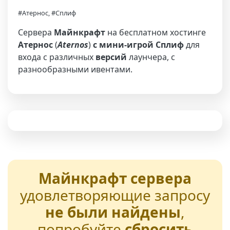
#Атернос, #Сплиф
Сервера
Майнкрафт
на бесплатном хостинге
Атернос
(
Aternos
)
с мини-игрой Сплиф
для
входа с различных
версий
лаунчера, с
разнообразными ивентами.
Майнкрафт сервера
удовлетворяющие запросу
не были найдены
,
попробуйте
сбросить