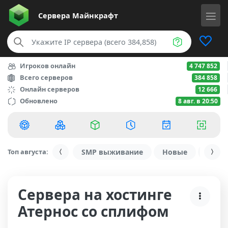
Сервера
Майнкрафт
Игроков онлайн
4 747 852
Всего серверов
384 858
Онлайн серверов
12 666
Обновлено
8 авг. в 20:50
Топ августа:
SMP выживание
Новые
С ду
Сервера на хостинге
Атернос со сплифом