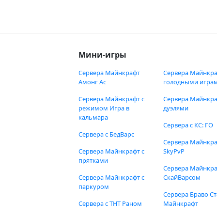
Мини-игры
Сервера Майнкрафт
Сервера Майнкра
Амонг Ас
голодными игра
Сервера Майнкрафт с
Сервера Майнкра
режимом Игра в
дуэлями
кальмара
Сервера с КС: ГО
Сервера с БедВарс
Сервера Майнкр
Сервера Майнкрафт с
SkyPvP
прятками
Сервера Майнкра
Сервера Майнкрафт с
СкайВарсом
паркуром
Сервера Браво Ст
Сервера с ТНТ Раном
Майнкрафт