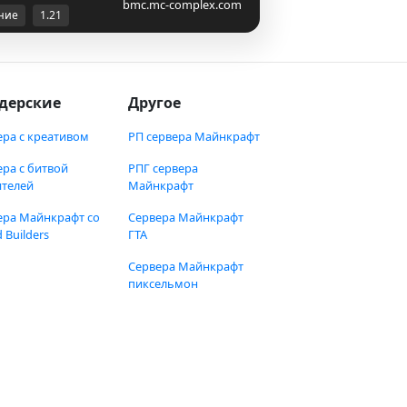
bmc.mc-complex.com
ние
1.21
дерские
Другое
ера с креативом
РП сервера Майнкрафт
ера с битвой
РПГ сервера
ителей
Майнкрафт
ера Майнкрафт со
Сервера Майнкрафт
 Builders
ГТА
Сервера Майнкрафт
пиксельмон