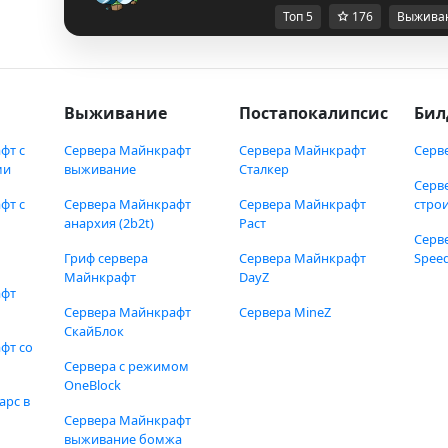
Топ 5
176
Выжива
Выживание
Постапокалипсис
Бил
фт с
Сервера Майнкрафт
Сервера Майнкрафт
Серв
ми
выживание
Сталкер
Серв
фт с
Сервера Майнкрафт
Сервера Майнкрафт
стро
анархия (2b2t)
Раст
Серв
Гриф сервера
Сервера Майнкрафт
Speed
Майнкрафт
DayZ
афт
Сервера Майнкрафт
Сервера MineZ
СкайБлок
фт со
Сервера с режимом
OneBlock
арс в
Сервера Майнкрафт
выживание бомжа