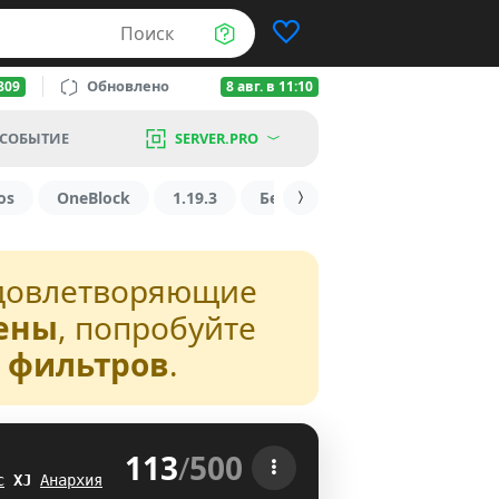
Поиск
Обновлено
809
8 авг. в 11:10
СОБЫТИЕ
SERVER.PRO
os
OneBlock
1.19.3
БедВарс
1.16
1.8.2
довлетворяющие
ены
, попробуйте
з фильтров
.
113
/
500
 
с
K
G
Анархия
OI