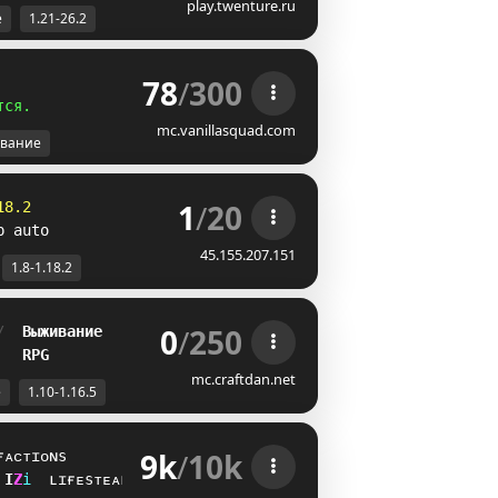
play.twenture.ru
е
1.21-26.2
78
/
300
т
с
я
.
mc.vanillasquad.com
вание
1
/
20
18.2
p auto
45.155.207.151
1.8-1.18.2
0
/
250
/  
Выживание
   
RPG
mc.craftdan.net
е
1.10-1.16.5
9k
/
10k
ғᴀᴄᴛɪᴏɴs
\
F
i
ʟɪғᴇsᴛᴇᴀʟ