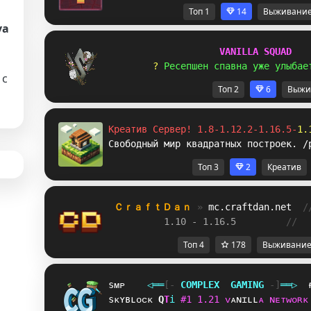
Топ 1
14
Выживани
va
V
A
N
I
L
L
A
S
Q
U
A
D
? 
Р
е
с
е
п
ш
е
н
с
п
а
в
н
а
у
ж
е
у
л
ы
б
а
е
с
Топ 2
6
Выжи
Креатив Сервер! 1.8-1.12.2-1.16.5-
1.
Свободный мир квадратных построек. /
Топ 3
2
Креатив
ＣｒａｆｔＤａｎ 
» 
mc.craftdan.net
/
1.10 - 1.16.5         
//  
Топ 4
178
Выживани
sᴍᴘ
◁
═
═
[‐
C
O
M
P
L
E
X
G
A
M
I
N
G
‐]
═
═
▷
sᴋʏʙʟᴏᴄᴋ
W
O
i
#
1
1
.
2
1
ᴠ
ᴀ
ɴ
ɪ
ʟ
ʟ
ᴀ
ɴ
ᴇ
ᴛ
ᴡ
ᴏ
ʀ
ᴋ