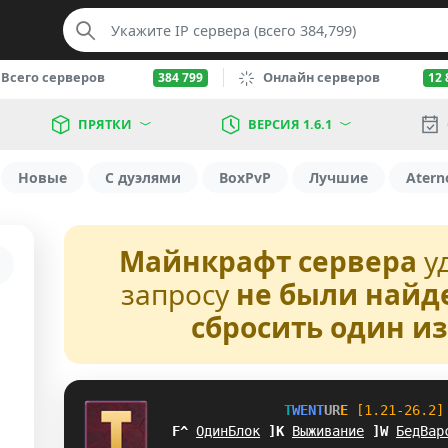
Всего серверов
Онлайн серверов
384 799
12 
ПРЯТКИ
ВЕРСИЯ 1.6.1
Новые
С дуэлями
BoxPvP
Лучшие
Atern
Майнкрафт сервера
у
запросу
не были найд
сбросить один и
T
W
E
N
T
U
R
E
[1.21-26.2]
LT
ОдинБлок
H
J
Выживание
E
]
БедВар