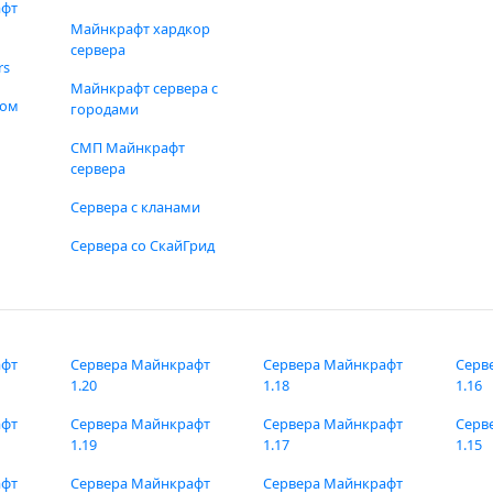
афт
Майнкрафт хардкор
сервера
rs
Майнкрафт сервера с
фом
городами
СМП Майнкрафт
сервера
Сервера с кланами
Сервера со СкайГрид
афт
Сервера Майнкрафт
Сервера Майнкрафт
Серв
1.20
1.18
1.16
афт
Сервера Майнкрафт
Сервера Майнкрафт
Серв
1.19
1.17
1.15
афт
Сервера Майнкрафт
Сервера Майнкрафт