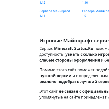
1.12
1.10
Сервера Майнкрафт
Сервера Майнкр
1.11
1.9
Игровые Майнкрафт серве
Сервис
Minecraft-Status.Ru
поможе
доступность,
узнать сколько игро
слабые стороны оформления
и
б
Помимо этого сайт поможет подоб
нужной версии
и с определенным
реально подобрать лучший серв
Этот сайт
не связан с официаль
упомянутые на сайте принадлежат 