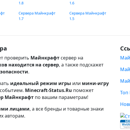
1.8
1.6
афт
Сервера Майнкрафт
Сервера Майнкрафт
1.7
1.5
ра
Сс
т проверить
Майнкрафт
сервер на
Май
ков находится на сервер
, а также подскажет
Май
езопасности
.
Май
рать
идеальный режим игры
или
мини-игру
 событием.
Minecraft-Status.Ru
поможет
Топ
ер Майнкрафт
по вашим параметрам!
Нов
ными лицами
, а все бренды и товарные знаки
их авторам.