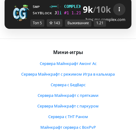
9k
/
10k
sᴍᴘ
◁
═
═
[‐
C
O
M
P
L
E
X
G
A
M
I
N
G
‐]
═
═
▷
ғᴀᴄᴛɪᴏ
sᴋʏʙʟᴏᴄᴋ
U
[
i
#
1
1
.
2
1
ᴠ
ᴀ
ɴ
ɪ
ʟ
ʟ
ᴀ
ɴ
ᴇ
ᴛ
ᴡ
ᴏ
ʀ
ᴋ
Q
^
i
bmc.mc-complex.com
Топ 5
143
Выживание
1.21
Мини-игры
Сервера Майнкрафт Амонг Ас
Сервера Майнкрафт с режимом Игра в кальмара
Сервера с БедВарс
Сервера Майнкрафт с прятками
Сервера Майнкрафт с паркуром
Сервера с ТНТ Раном
Майнкрафт сервера с BoxPvP