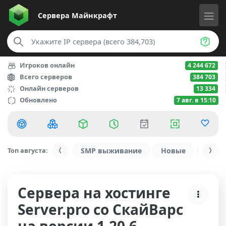
Сервера
Майнкрафт
Игроков онлайн
4 244 672
Всего серверов
384 703
Онлайн серверов
13 334
Обновлено
7 авг. в 15:10
Топ августа:
SMP выживание
Новые
С ду
Сервера на хостинге
Server.pro со СкайВарс