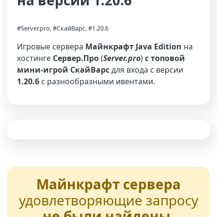
на версии 1.20.6
#Server.pro, #СкайВарс, #1.20.6
Игровые сервера
Майнкрафт Java Edition
на
хостинге
Сервер.Про
(
Server.pro
)
с топовой
мини-игрой СкайВарс
для входа с версии
1.20.6
с разнообразными ивентами.
Майнкрафт сервера
удовлетворяющие запросу
не были найдены
,