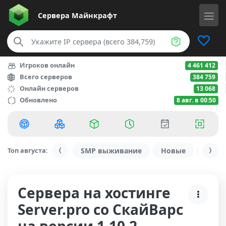
Сервера
Майнкрафт
Игроков онлайн
4 461 412
Всего серверов
384 759
Онлайн серверов
13 068
Обновлено
8 авг. в 00:50
Топ августа:
SMP выживание
Новые
С ду
Сервера на хостинге
Server.pro со СкайВарс