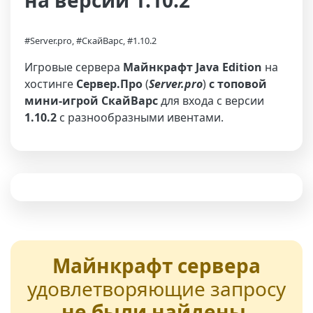
на версии 1.10.2
#Server.pro, #СкайВарс, #1.10.2
Игровые сервера
Майнкрафт Java Edition
на
хостинге
Сервер.Про
(
Server.pro
)
с топовой
мини-игрой СкайВарс
для входа с версии
1.10.2
с разнообразными ивентами.
Майнкрафт сервера
удовлетворяющие запросу
не были найдены
,