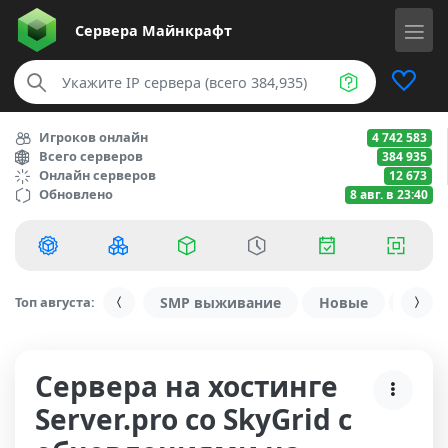
Сервера
Майнкрафт
Игроков онлайн
4 742 583
Всего серверов
384 935
Онлайн серверов
12 673
Обновлено
8 авг. в 23:40
Топ августа:
SMP выживание
Новые
С ду
Сервера на хостинге
Server.pro со SkyGrid с