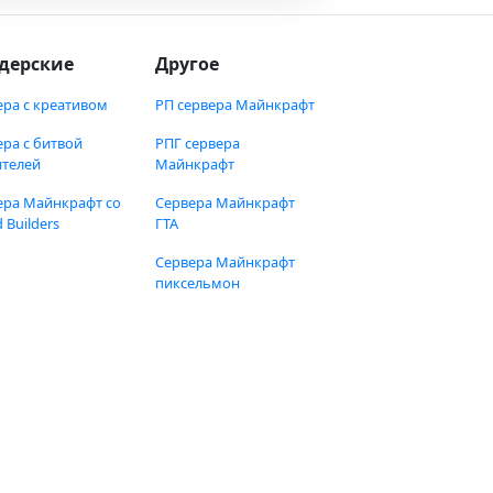
дерские
Другое
ера с креативом
РП сервера Майнкрафт
ера с битвой
РПГ сервера
ителей
Майнкрафт
ера Майнкрафт со
Сервера Майнкрафт
 Builders
ГТА
Сервера Майнкрафт
пиксельмон