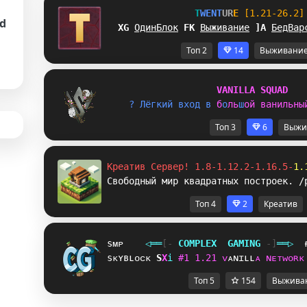
T
W
E
N
T
U
R
E
[1.21-26.2]
d
I\
ОдинБлок
M
B
Выживание
P
W
БедВар
Топ 2
14
Выживани
V
A
N
I
L
L
A
S
Q
U
A
D
? 
Л
ё
г
к
и
й
в
х
о
д
в
б
о
л
ь
ш
о
й
в
а
н
и
л
ь
н
ы
Топ 3
6
Выжи
Креатив Сервер! 1.8-1.12.2-1.16.5-
1.
Свободный мир квадратных построек. /
Топ 4
2
Креатив
sᴍᴘ
◁
═
═
[‐
C
O
M
P
L
E
X
G
A
M
I
N
G
‐]
═
═
▷
sᴋʏʙʟᴏᴄᴋ
F
C
i
#
1
1
.
2
1
ᴠ
ᴀ
ɴ
ɪ
ʟ
ʟ
ᴀ
ɴ
ᴇ
ᴛ
ᴡ
ᴏ
ʀ
ᴋ
Топ 5
154
Выжива