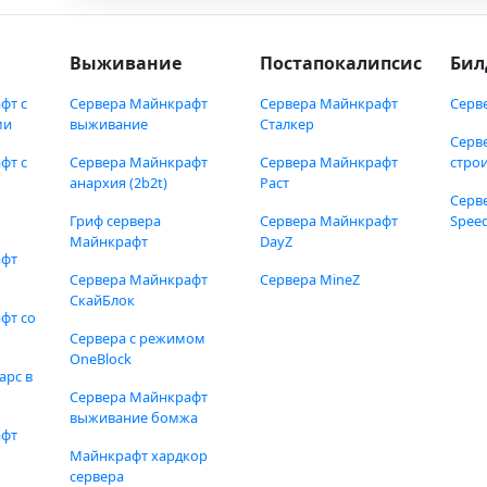
Выживание
Постапокалипсис
Бил
фт с
Сервера Майнкрафт
Сервера Майнкрафт
Серв
ми
выживание
Сталкер
Серв
фт с
Сервера Майнкрафт
Сервера Майнкрафт
стро
анархия (2b2t)
Раст
Серв
Гриф сервера
Сервера Майнкрафт
Speed
Майнкрафт
DayZ
афт
Сервера Майнкрафт
Сервера MineZ
СкайБлок
фт со
Сервера с режимом
OneBlock
арс в
Сервера Майнкрафт
выживание бомжа
афт
Майнкрафт хардкор
сервера