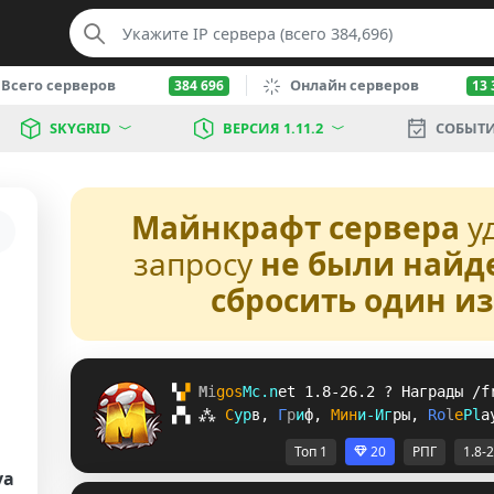
Всего серверов
Онлайн серверов
384 696
13 
SKYGRID
ВЕРСИЯ 1.11.2
СОБЫТ
Майнкрафт сервера
у
запросу
не были найд
сбросить один и
▚
▞ 
M
i
g
o
s
M
c
.
n
e
t 
1.8-26.2 
? 
Награды /f
▞
▚
⁂
С
у
р
в
, 
Г
р
и
ф
, 
М
и
н
и
-
И
г
р
ы
, 
R
o
l
e
P
l
a
Топ 1
20
РПГ
1.8-
va