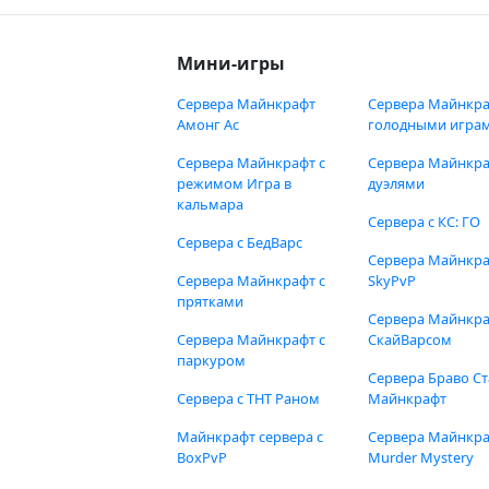
Мини-игры
Сервера Майнкрафт
Сервера Майнкра
Амонг Ас
голодными игра
Сервера Майнкрафт с
Сервера Майнкра
режимом Игра в
дуэлями
кальмара
Сервера с КС: ГО
Сервера с БедВарс
Сервера Майнкр
Сервера Майнкрафт с
SkyPvP
прятками
Сервера Майнкра
Сервера Майнкрафт с
СкайВарсом
паркуром
Сервера Браво Ст
Сервера с ТНТ Раном
Майнкрафт
Майнкрафт сервера с
Сервера Майнкр
BoxPvP
Murder Mystery