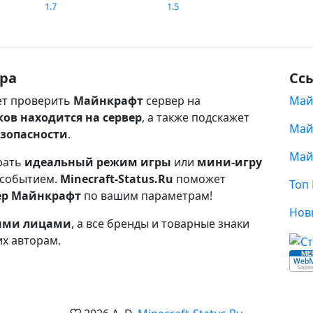
1.7
1.5
ра
Сс
т проверить
Майнкрафт
сервер на
Май
ков находится на сервер
, а также подскажет
Май
езопасности
.
Май
рать
идеальный режим игры
или
мини-игру
 событием.
Minecraft-Status.Ru
поможет
Топ
ер Майнкрафт
по вашим параметрам!
Нов
ными лицами
, а все бренды и товарные знаки
их авторам.