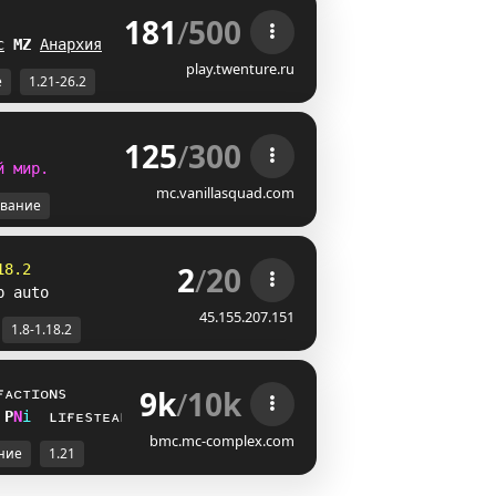
181
/
500
 
с
E
L
Анархия
DH
play.twenture.ru
е
1.21-26.2
125
/
300
й
м
и
р
.
mc.vanillasquad.com
вание
2
/
20
18.2
p auto
45.155.207.151
1.8-1.18.2
9k
/
10k
ғᴀᴄᴛɪᴏɴs
V
P
i
ʟɪғᴇsᴛᴇᴀʟ
bmc.mc-complex.com
ние
1.21