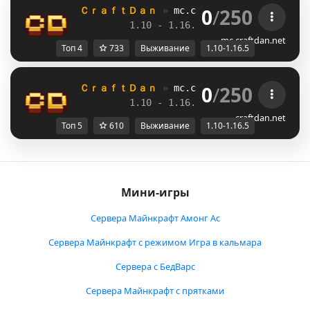
0
/
250
ＣｒａｆｔＤａｎ 
» 
mc.craftdan.net
//  
Выж
1.10 - 1.16.5         
//     
RPG
mc.craftdan.net
Топ 4
733
Выживание
1.10-1.16.5
0
/
250
ＣｒａｆｔＤａｎ 
» 
mc.craftdan.net
//  
Выж
1.10 - 1.16.5         
//     
RPG
craftdan.net
Топ 5
610
Выживание
1.10-1.16.5
Мини-игры
Сервера Майнкрафт Амонг Ас
Сервера Майнкрафт с режимом Игра в кальмара
Сервера с БедВарс
Сервера Майнкрафт с прятками