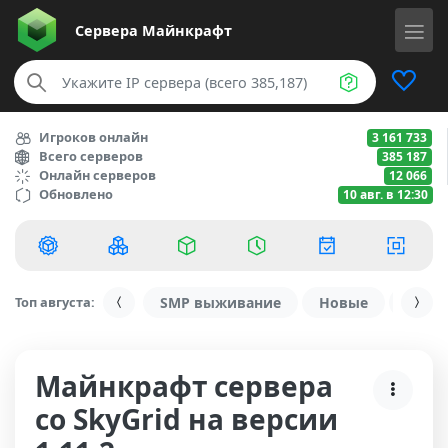
Сервера
Майнкрафт
Игроков онлайн
3 161 733
Всего серверов
385 187
Онлайн серверов
12 066
Обновлено
10 авг. в 12:30
Топ августа:
SMP выживание
Новые
С ду
Майнкрафт сервера
со SkyGrid на версии