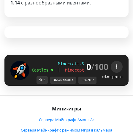
1.14
с разнообразными ивентами.
0
/
100
Minecraft-Server (1.8 - 26.2)
Castles ⚑
  |  
Mineception ✦
  |  
Tetris ⛏
  
cd.mcpro.io
5
Выживание
1.8-26.2
Мини-игры
Сервера Майнкрафт Амонг Ас
Сервера Майнкрафт с режимом Игра в кальмара