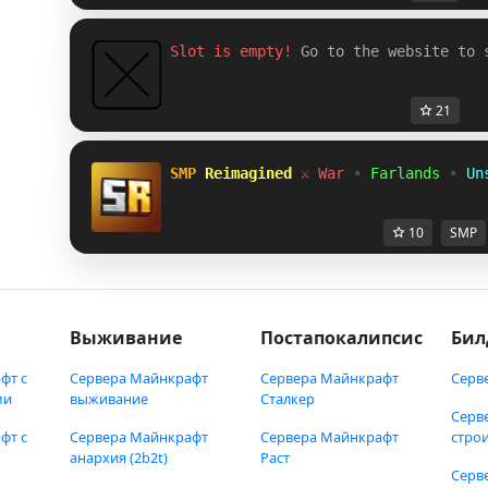
Slot is empty! 
Go to the website to 
21
SMP 
Reimagined 
⚔ War 
• 
Farlands 
• 
Un
10
SMP
Выживание
Постапокалипсис
Бил
фт с
Сервера Майнкрафт
Сервера Майнкрафт
Серв
ми
выживание
Сталкер
Серв
фт с
Сервера Майнкрафт
Сервера Майнкрафт
стро
анархия (2b2t)
Раст
Серв