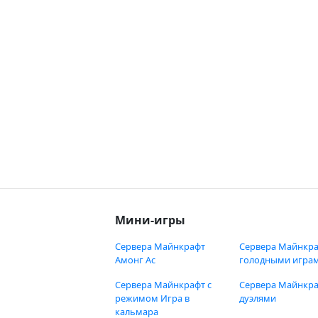
Мини-игры
Сервера Майнкрафт
Сервера Майнкра
Амонг Ас
голодными игра
Сервера Майнкрафт с
Сервера Майнкра
режимом Игра в
дуэлями
кальмара