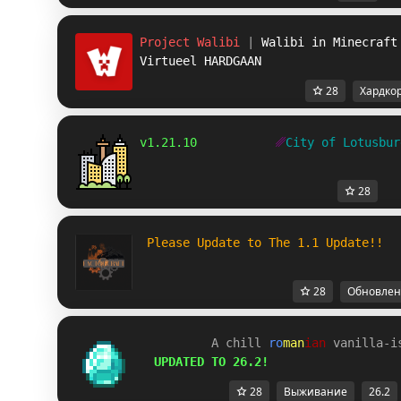
Project Walibi
|
Walibi in Minecraft
Virtueel HARDGAAN
28
Хардко
v1.21.10           
␥
City of Lotusbur
28
 Please Update to The 1.1 Update!!
28
Обновлен
       A chill 
ro
man
ian 
vanilla-i
UPDATED TO 26.2!
28
Выживание
26.2