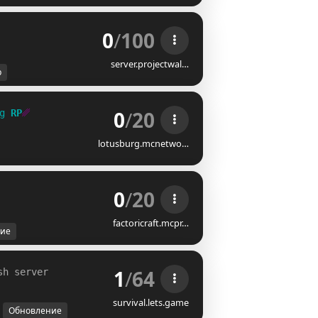
0
/
100
server.projectwal…
р
0
/
20
g 
RP
␥
lotusburg.mcnetwo…
0
/
20
factoricraft.mcpr…
ие
1
/
64
sh server 
survival.lets.game
Обновление