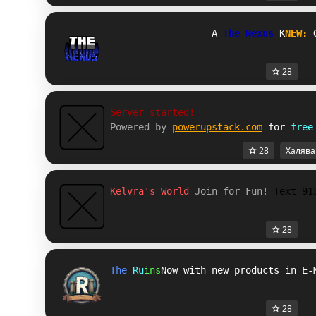
O
The Nexus 
I
NEW: 
28
Server started!
Powered by 
powerupstack.com
 for 
free
28
Халява
Kelvra's World 
Join for Fun! 
Text 91
28
T
h
e
R
u
i
n
s
Now with new products in E-
28