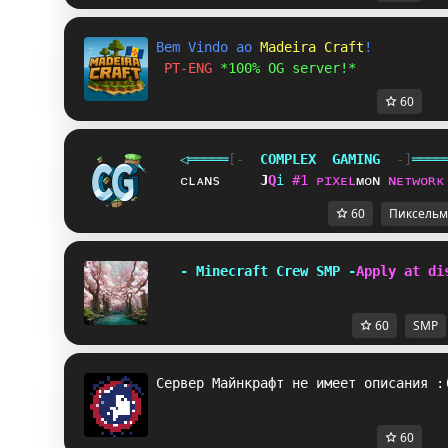
Bem Vindo ao 
Madeira Craft
!
 PT-ENG 
*100% OG server!*
60
◁
═
═
═
═
═
[‐
C
O
M
P
L
E
X
G
A
M
I
N
G
‐]
═
═
═
═
ᴄʟᴀɴs
K
D
i
#
1
ᴘ
ɪ
x
ᴇ
ʟ
ᴍ
ᴏ
ɴ
ɴ
ᴇ
ᴛ
ᴡ
ᴏ
ʀ
ᴋ
60
Пиксельм
- Minecraft Crew SMP -
Apply at di
60
SMP
Сервер Майнкрафт не имеет описания :
60