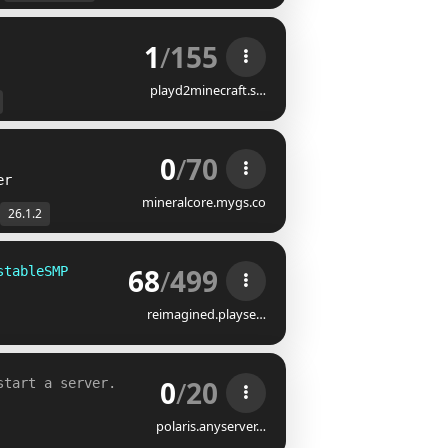
1
/
155
playd2minecraft.s…
0
/
70
er
mineralcore.mygs.co
26.1.2
68
/
499
stableSMP
reimagined.playse…
0
/
20
start a server.
polaris.anyserver…