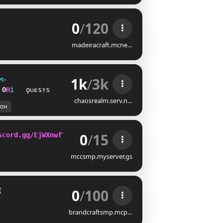
0
/
120
madeiracraft.mcne…
1k
/
3k
═
▷
D
F
i
ǫᴜᴇsᴛs
chaosrealm.serv.n…
он
0
/
15
scord.gg/EjWXnwfYRj
mccsmp.myserver.gs
0
/
100
(
brandcraftsmp.mcp…