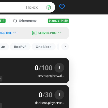
Поиск
Обновлено
414
9 авг. в 14:50
ОБЫТИЕ
SERVER.PRO
шие
BoxPvP
OneBlock
1.19.3
1.16
1.8.2
0
/
100
server.projectwal…
р
0
/
30
darksmc.playserve…