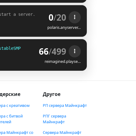
0
/
20
start a server.
polaris.anyserver…
66
/
499
stableSMP
reimagined.playse…
дерские
Другое
ера с креативом
РП сервера Майнкрафт
ера с битвой
РПГ сервера
ителей
Майнкрафт
ера Майнкрафт со
Сервера Майнкрафт