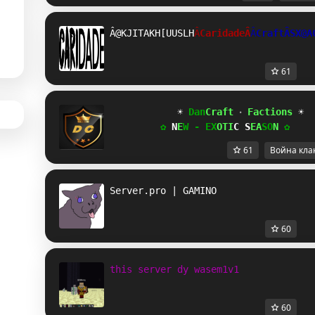
Â
SBIF]KIZIJJVUV
Â
CaridadeÂ
Â
CraftÂ
RV__
61
☀ 
Dan
Craft 
‧ 
Factions 
☀
✿ 
N
E
W - 
EX
OTI
C S
EA
SO
N 
✿
61
Война кла
Server.pro | GAMINO
60
this server dy wasem1v1
60