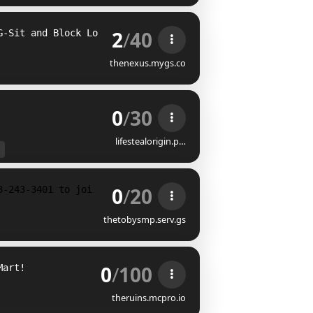
2
/
40
G-Sit and Block Locker!
thenexus.mygs.co
0
/
30
lifestealorigin.p…
0
/
20
3-243-3401 to join <3
thetobysmp.serv.gs
0
/
100
Mart!
theruins.mcpro.io