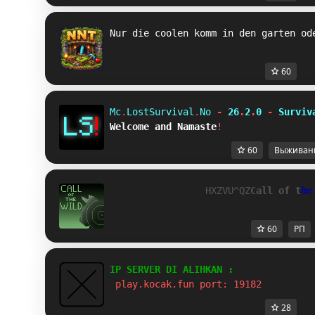
Nur die coolen komm in den garten od
60
Mc
.
LostSurvival
.
No 
-
 26
.
2
.
0 
-
 Surviv
Welcome and Namaste
!
60
Выживан
MG_FM@NR
C
a
l
l 
o
f 
t
h
e
60
РП
IP SERVER DI ALIHKAN :
 play.kocak.fun port: 19182
28