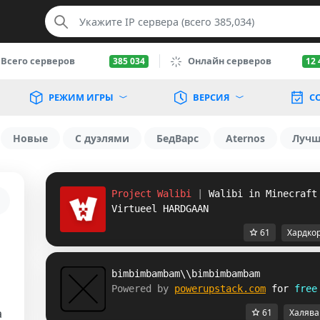
Всего серверов
Онлайн серверов
385 034
12 
РЕЖИМ ИГРЫ
ВЕРСИЯ
С
Новые
С дуэлями
БедВарс
Aternos
Луч
Project Walibi
|
Walibi in Minecraft
Virtueel HARDGAAN
61
Хардко
bimbimbambam\\bimbimbambam
Powered by 
powerupstack.com
 for 
free
а
61
Халява