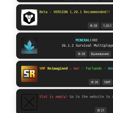
Beta - VERSION 1.20.1 Recommended!!
28
1.20.1
MINERAL
CORE
26.1.2 Survival Multiplay
28
Выживание
SMP 
Reimagined 
⚔ War 
• 
Farlands 
• 
Un
28
SMP
Slot is empty! 
Go to the website to 
21