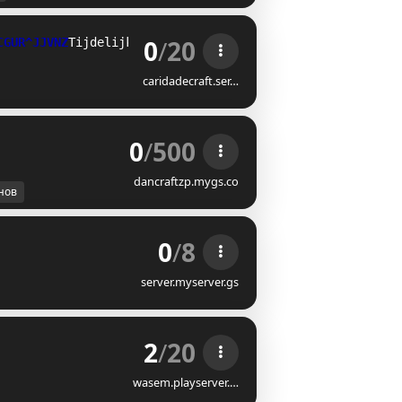
0
/
20
APCA@CLYNK
Tijdelijk gesloten! Geniet van het weer :)
caridadecraft.ser…
0
/
500
dancraftzp.mygs.co
нов
0
/
8
server.myserver.gs
2
/
20
wasem.playserver.…