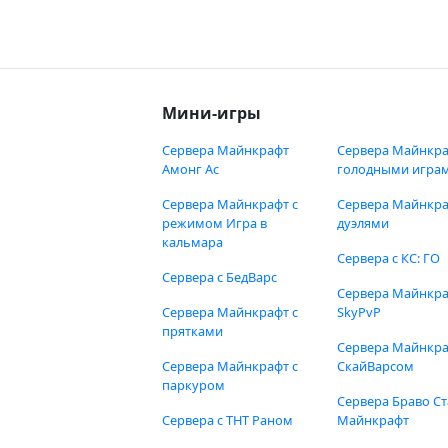
Мини-игры
Сервера Майнкрафт
Сервера Майнкра
Амонг Ас
голодными игра
Сервера Майнкрафт с
Сервера Майнкра
режимом Игра в
дуэлями
кальмара
Сервера с КС: ГО
Сервера с БедВарс
Сервера Майнкр
Сервера Майнкрафт с
SkyPvP
прятками
Сервера Майнкра
Сервера Майнкрафт с
СкайВарсом
паркуром
Сервера Браво Ст
Сервера с ТНТ Раном
Майнкрафт