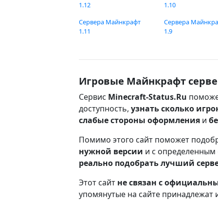
1.12
1.10
Сервера Майнкрафт
Сервера Майнкр
1.11
1.9
Игровые Майнкрафт серве
Сервис
Minecraft-Status.Ru
поможе
доступность,
узнать сколько игро
слабые стороны оформления
и
б
Помимо этого сайт поможет подоб
нужной версии
и с определенным
реально подобрать лучший серв
Этот сайт
не связан с официаль
упомянутые на сайте принадлежат 