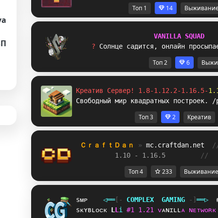
Топ 1
14
Выживани
va
V
A
N
I
L
L
A
S
Q
U
A
D
вП
? 
С
о
л
н
ц
е
с
а
д
и
т
с
я
,
о
н
л
а
й
н
п
р
о
с
ы
п
а
Топ 2
6
Выжи
Креатив Сервер! 1.8-1.12.2-1.16.5-
1.
Свободный мир квадратных построек. /
Топ 3
2
Креатив
ＣｒａｆｔＤａｎ 
» 
mc.craftdan.net
/
1.10 - 1.16.5         
//  
Топ 4
233
Выживани
sᴍᴘ
◁
═
═
[‐
C
O
M
P
L
E
X
G
A
M
I
N
G
‐]
═
═
▷
sᴋʏʙʟᴏᴄᴋ
[
R
i
#
1
1
.
2
1
ᴠ
ᴀ
ɴ
ɪ
ʟ
ʟ
ᴀ
ɴ
ᴇ
ᴛ
ᴡ
ᴏ
ʀ
ᴋ