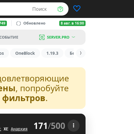
Поиск
Обновлено
749
8 авг. в 16:00
СОБЫТИЕ
SERVER.PRO
os
OneBlock
1.19.3
БедВарс
1.16
1.8.2
довлетворяющие
ены
, попробуйте
з фильтров
.
171
/
500
 
с
X
O
Анархия
EI