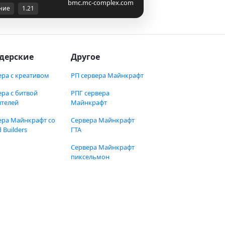
bmc.mc-complex.com
ние
1.21
дерские
Другое
ера с креативом
РП сервера Майнкрафт
ера с битвой
РПГ сервера
ителей
Майнкрафт
ера Майнкрафт со
Сервера Майнкрафт
 Builders
ГТА
Сервера Майнкрафт
пиксельмон