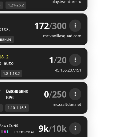
play.twenture.ru
е
1.21-26.2
172
/
300
е
т
с
я
.
mc.vanillasquad.com
вание
1
/
20
18.2
p auto
45.155.207.151
1.8-1.18.2
0
/
250
/  
Выживание
   
RPG
mc.craftdan.net
е
1.10-1.16.5
9k
/
10k
ғᴀᴄᴛɪᴏɴs
K
Z
i
ʟɪғᴇsᴛᴇᴀʟ