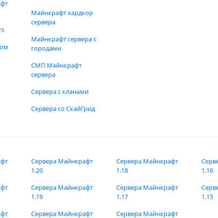
афт
Майнкрафт хардкор
сервера
rs
Майнкрафт сервера с
фом
городами
СМП Майнкрафт
сервера
Сервера с кланами
Сервера со СкайГрид
афт
Сервера Майнкрафт
Сервера Майнкрафт
Серв
1.20
1.18
1.16
афт
Сервера Майнкрафт
Сервера Майнкрафт
Серв
1.19
1.17
1.15
афт
Сервера Майнкрафт
Сервера Майнкрафт