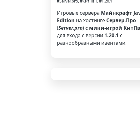
#Server.pro, #КитПвП, #1.20.1
Игровые сервера
Майнкрафт Ja
Edition
на хостинге
Сервер.Про
(
Server.pro
)
с мини-игрой КитП
для входа с версии
1.20.1
с
разнообразными ивентами.