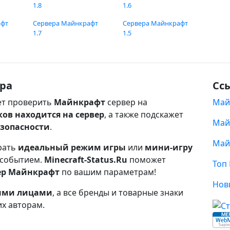
1.8
1.6
афт
Сервера Майнкрафт
Сервера Майнкрафт
1.7
1.5
ра
Сс
т проверить
Майнкрафт
сервер на
Май
ков находится на сервер
, а также подскажет
Май
езопасности
.
Май
рать
идеальный режим игры
или
мини-игру
 событием.
Minecraft-Status.Ru
поможет
Топ
ер Майнкрафт
по вашим параметрам!
Нов
ными лицами
, а все бренды и товарные знаки
их авторам.