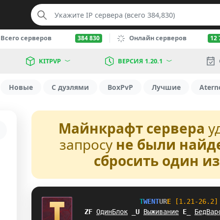
Всего серверов
Онлайн серверов
384 830
12 
KITPVP
ВЕРСИЯ 1.20.1
Новые
С дуэлями
BoxPvP
Лучшие
Atern
Майнкрафт сервера
у
запросу
не были найд
сбросить один и
T
W
E
N
T
U
R
E
[1.21-26.2]
_Z
ОдинБлок
G
Q
Выживание
Q
P
БедВар