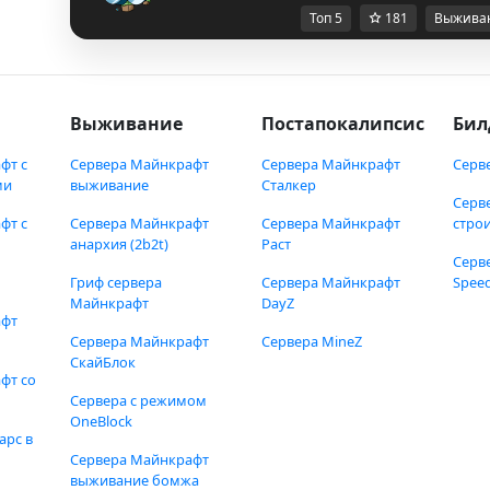
Топ 5
181
Выжива
Выживание
Постапокалипсис
Бил
фт с
Сервера Майнкрафт
Сервера Майнкрафт
Серв
ми
выживание
Сталкер
Серв
фт с
Сервера Майнкрафт
Сервера Майнкрафт
стро
анархия (2b2t)
Раст
Серв
Гриф сервера
Сервера Майнкрафт
Speed
Майнкрафт
DayZ
афт
Сервера Майнкрафт
Сервера MineZ
СкайБлок
фт со
Сервера с режимом
OneBlock
арс в
Сервера Майнкрафт
выживание бомжа