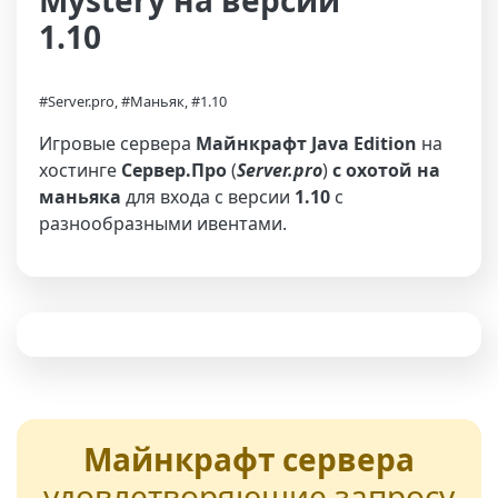
Mystery на версии
1.10
#Server.pro, #Маньяк, #1.10
Игровые сервера
Майнкрафт Java Edition
на
хостинге
Сервер.Про
(
Server.pro
)
с охотой на
маньяка
для входа с версии
1.10
с
разнообразными ивентами.
Майнкрафт сервера
удовлетворяющие запросу