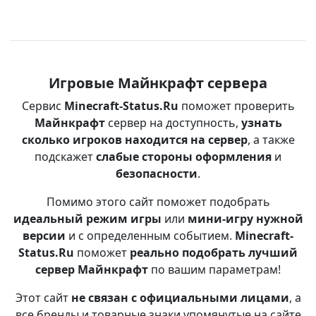
Игровые Майнкрафт сервера
Сервис
Minecraft-Status.Ru
поможет проверить
Майнкрафт
сервер на доступность,
узнать
сколько игроков находится на сервер
, а также
подскажет
слабые стороны оформления
и
безопасности
.
Помимо этого сайт поможет подобрать
идеальный режим игры
или
мини-игру нужной
версии
и с определенным событием.
Minecraft-
Status.Ru
поможет
реально подобрать лучший
сервер Майнкрафт
по вашим параметрам!
Этот сайт
не связан с официальными лицами
, а
все бренды и товарные знаки упомянутые на сайте