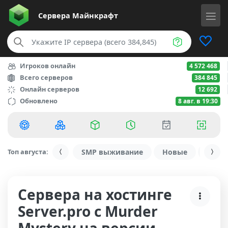
Сервера
Майнкрафт
Игроков онлайн
4 572 468
Всего серверов
384 845
Онлайн серверов
12 692
Обновлено
8 авг. в 19:30
Топ августа:
SMP выживание
Новые
С ду
Сервера на хостинге
Server.pro с Murder