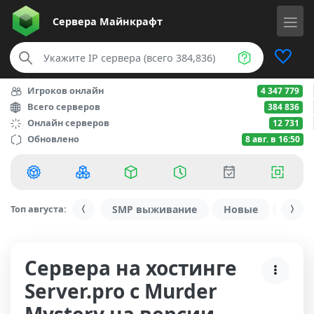
Сервера
Майнкрафт
Игроков онлайн
4 347 779
Всего серверов
384 836
Онлайн серверов
12 731
Обновлено
8 авг. в 16:50
Топ августа:
SMP выживание
Новые
С ду
Сервера на хостинге
Server.pro с Murder