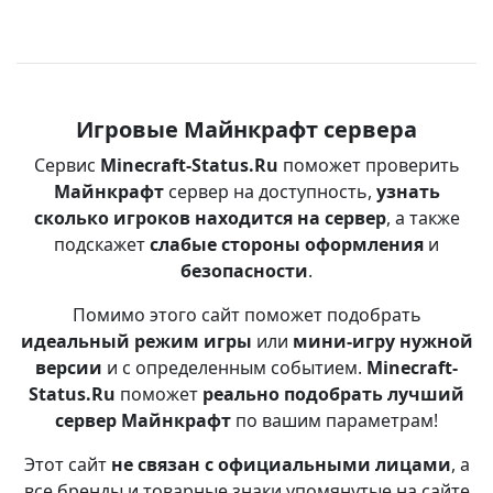
Игровые Майнкрафт сервера
Сервис
Minecraft-Status.Ru
поможет проверить
Майнкрафт
сервер на доступность,
узнать
сколько игроков находится на сервер
, а также
подскажет
слабые стороны оформления
и
безопасности
.
Помимо этого сайт поможет подобрать
идеальный режим игры
или
мини-игру нужной
версии
и с определенным событием.
Minecraft-
Status.Ru
поможет
реально подобрать лучший
сервер Майнкрафт
по вашим параметрам!
Этот сайт
не связан с официальными лицами
, а
все бренды и товарные знаки упомянутые на сайте