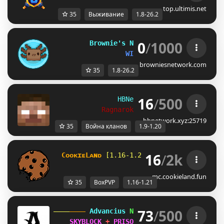
top.ultimis.net
35
Выживание
1.8-26.2
0
/
1000
B
r
o
w
n
i
e
'
s
N
e
t
w
o
r
k
[1.8 - 26.2]
WINTER UPDATE!
browniesnetwork.com
35
1.8-26.2
16
/
500
HBNetwork 
| 
1.9 - 1.20
Ragnarok 
Factions Released!
hbnetwork.xyz:25719
35
Война кланов
1.9-1.20
16
/
2k
C
ᴏ
ᴏ
ᴋ
ɪ
ᴇLᴀɴᴅ 
[1.16-1.21+] 
? 
халява - 
/
f
ree
mc.cookieland.fun
35
BoxPVP
1.16-1.21
73
/
500
 Advancius 
Network 
[1.8 - 26.2] 
SKYBLOCK
 + 
PRISON
 UPDATES OUT 
NOW
!