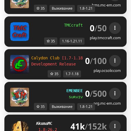
bms.mc-em.com
35
Выживание
1.8-1.21
0
/
50
TMCcraft Network 
[1.16-1.21]
play.tmccraft.com
35
1.16-1.21.11
0
/
100
Calydon Club 
[1.7-1.18]
Development Release
play.ocsolir.com
35
1.7-1.18
0
/
500
EMENBEE REALMS
[
1.8 ➠ 1.21
]
sᴜʀᴠɪᴠᴀʟ ʜᴀs ʙᴇᴇɴ ʀᴇʟᴇᴀsᴇᴅ
org.mc-em.com
35
Выживание
1.8-1.21
41k
/
152k
Akuma
MC
S
K
Y
B
L
O
C
K
J
U
S
T
R
E
L
E
A
S
E
D
!
1.8-26.2         
Join Now
┃ 
discord.gg/