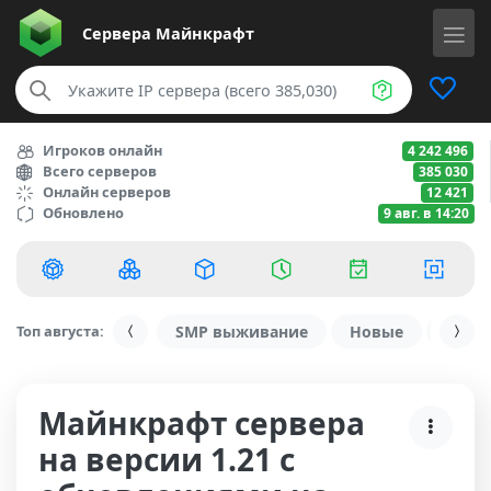
Сервера
Майнкрафт
Игроков онлайн
4 242 496
Всего серверов
385 030
Онлайн серверов
12 421
Обновлено
9 авг. в 14:20
Топ августа:
SMP выживание
Новые
С ду
Майнкрафт сервера
на версии 1.21 с