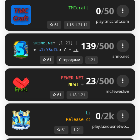
0
/
50
TMCcraft Network 
[1.16-1.21]
play.tmccraft.com
61
1.16-1.21.11
139
/
500
ꜱ
ʀ
ɪ
ɴ
ᴏ
.
ɴ
ᴇ
ᴛ
[1.21]
 | 
discord.gg/srino
★ 
ᴄ
ɪ
ᴛ
ʏ
ʙ
ᴜ
ɪ
ʟ
ᴅ
 ? 
» 
ᴊᴇᴛᴢᴛ ɴᴇᴜ ʀᴇʟᴇᴀꜱᴇᴅ!
srino.net
61
С городами
1.21
23
/
500
FEWER NETWORK 
| [1.18-1.21]
NEW! 
→ 
1.21 UPDATE
mc.fewer.live
61
1.18-1.21
0
/
2k
Luxious
Network
             Release coming soon! 
[
1.21+
]
play.luxiousnetwo…
61
1.21